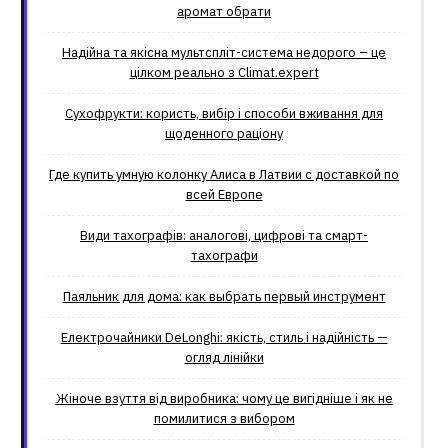
аромат обрати
Надійна та якісна мультспліт-система недорого – це
цілком реально з Climat.еxpert
Сухофрукти: користь, вибір і способи вживання для
щоденного раціону
Где купить умную колонку Алиса в Латвии с доставкой по
всей Европе
Види тахографів: аналогові, цифрові та смарт-
тахографи
Паяльник для дома: как выбрать первый инструмент
Електрочайники DeLonghi: якість, стиль і надійність —
огляд лінійки
Жіноче взуття від виробника: чому це вигідніше і як не
помилитися з вибором