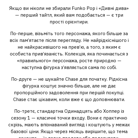
Якщо ви ніколи не збирали Funko Pop і «Дивні дива»
— перший тайтл, який вам подобається — є три
прості орієнтири.
По-перше, візьміть того персонажа, якого більше за
всіх пам’ятаєте після перегляду. Не найрідкіснішого і
не найкрасивішого на прев’ю, а того, з яким є
особиста прив’язаність. Колекція, яка починається з
«правильного» персонажа, росте природно —
наступна фігурка з’являється сама по собі.
По-друге — не шукайте Chase для початку. Рідкісна
фігурка коштує значно більше, але не дає
пропорційного задоволення при першій покупці.
Chase стає цікавим, коли вже є що доповнювати.
По-третє, стандартна Одинадцять або Хоппер із
сезону 1 — класичні точки входу. Вони є практично
скрізь, мають впізнаваний вигляд і коштують у межах
базової ціни. Якщо через місяць вирішите, що тема