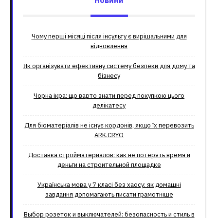
Новини
Чому перші місяці після інсульту є вирішальними для
відновлення
Як організувати ефективну систему безпеки для дому та
бізнесу
Чорна ікра: що варто знати перед покупкою цього
делікатесу
Для біоматеріалів не існує кордонів, якщо їх перевозить
ARK.CRYO
Доставка стройматериалов: как не потерять время и
деньги на строительной площадке
Українська мова у 7 класі без хаосу: як домашні
завдання допомагають писати грамотніше
Выбор розеток и выключателей: безопасность и стиль в