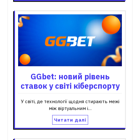
GGbet: новий рівень
ставок у світі кіберспорту
У світі, де технології щодня стирають межі
між віртуальним і…
Читати далі