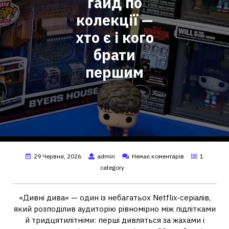
гайд по
колекції —
хто є і кого
брати
першим
29 Червня, 2026
admin
Немає коментарів
1
category
«Дивні дива» — один із небагатьох Netflix-серіалів,
який розподілив аудиторію рівномірно між підлітками
й тридцятилітніми: перші дивляться за жахами і