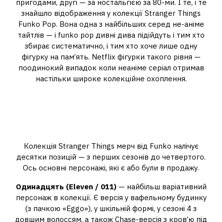
пригодами, другі — за ностальгією за 80-ми. І те, і те
знайшло відображення у колекції Stranger Things
Funko Pop. Вона одна з найбільших серед не-аніме
тайтлів — і funko pop дивні дива підійдуть і тим хто
збирає систематично, і тим хто хоче лише одну
фігурку на пам’ять. Netflix фігурки такого рівня —
поодинокий випадок коли неаніме серіал отримав
настільки широке колекційне охоплення.
Всі персонажі Funko Pop зі
Stranger Things — повний
список
Колекція Stranger Things мерч від Funko налічує
десятки позицій — з перших сезонів до четвертого.
Ось основні персонажі, які є або були в продажу.
Одинадцять (Eleven / 011)
— найбільш варіативний
персонаж в колекції. Є версія у вафельному будинку
(з пачкою «Eggo»), у шкільній формі, у сезоні 4 з
довшим волоссям, а також Chase-версія з кров’ю під