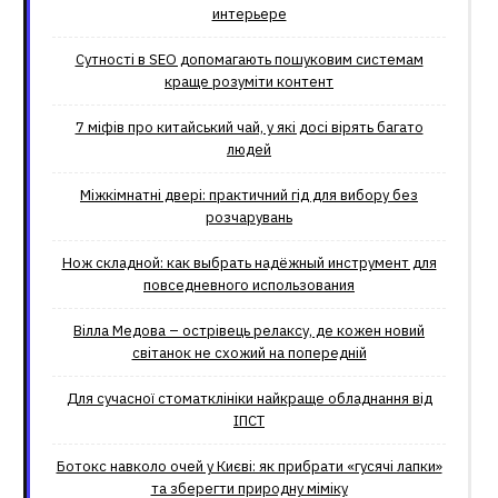
интерьере
Сутності в SEO допомагають пошуковим системам
краще розуміти контент
7 міфів про китайський чай, у які досі вірять багато
людей
Міжкімнатні двері: практичний гід для вибору без
розчарувань
Нож складной: как выбрать надёжный инструмент для
повседневного использования
Вілла Медова – острівець релаксу, де кожен новий
світанок не схожий на попередній
Для сучасної стоматклініки найкраще обладнання від
ІПСТ
Ботокс навколо очей у Києві: як прибрати «гусячі лапки»
та зберегти природну міміку