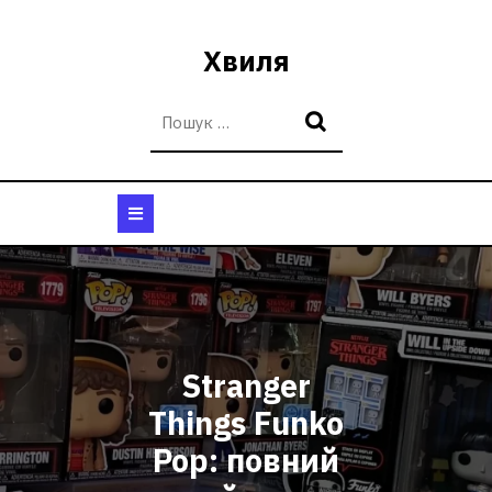
Перейти
до
Хвиля
вмісту
Кнопка
Відкрити
Stranger
Things Funko
Pop: повний