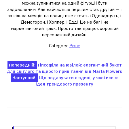
можна зупинитися на одній фігурці і бути
задоволеним. Але найчастіше першим стає другий — і
за кілька місяців на полиці вже стоять і Одинадцять, і
Демогорон, і Хоппер, і Едді. Це не баг і не
маркетинговий трюк. Просто так працює хороший
персонажний дизайн.
Category:
Різне
Навігація
Попередній:
Гіпсофіла на ювілей: елегантний букет
для світлого та щирого привітання від Marta Flowers
записів
Наступний:
Що подарувати людині, у якої все є:
ідея трендового презенту
Пов'язані записи