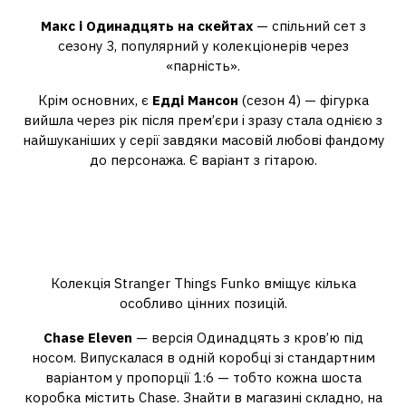
Макс і Одинадцять на скейтах
— спільний сет з
сезону 3, популярний у колекціонерів через
«парність».
Крім основних, є
Едді Мансон
(сезон 4) — фігурка
вийшла через рік після прем’єри і зразу стала однією з
найшуканіших у серії завдяки масовій любові фандому
до персонажа. Є варіант з гітарою.
Рідкісні та ексклюзивні
випуски — Chase і Comic-Con
exclusive
Колекція Stranger Things Funko вміщує кілька
особливо цінних позицій.
Chase Eleven
— версія Одинадцять з кров’ю під
носом. Випускалася в одній коробці зі стандартним
варіантом у пропорції 1:6 — тобто кожна шоста
коробка містить Chase. Знайти в магазині складно, на