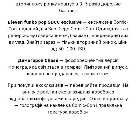
вторинному ринку коштує в 3–5 разів дорожче
базової.
Eleven funko pop SDCC exclusive
— ексклюзив Comic-
Con, виданий для San Diego Comic-Con. Одинадцять в
реверсному (дзеркальному) варіанті, «перевернутий»
вигляд. Знайти зараз — тільки вторинний ринок, ціни
від 50–100 USD.
Демогорон Chase
— фосфоресцентна версія
монстра, яка світиться в темряві. Лімітований випуск,
широко не продавався, є раритетом.
При покупці ексклюзивів — перевіряйте продавця. На
ринку є репліки ексклюзивних коробок з
підробленими фігурками всередині. Ознаки оригіналу
— голографічна наклейка Comic-Con і правильна
текстура коробки.
Яку фігурку взяти якщо ти
тільки починаєш колекцію