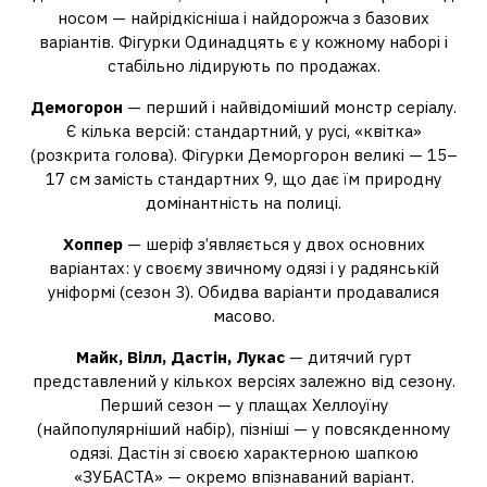
носом — найрідкісніша і найдорожча з базових
варіантів. Фігурки Одинадцять є у кожному наборі і
стабільно лідирують по продажах.
Демогорон
— перший і найвідоміший монстр серіалу.
Є кілька версій: стандартний, у русі, «квітка»
(розкрита голова). Фігурки Деморгорон великі — 15–
17 см замість стандартних 9, що дає їм природну
домінантність на полиці.
Хоппер
— шеріф з’являється у двох основних
варіантах: у своєму звичному одязі і у радянській
уніформі (сезон 3). Обидва варіанти продавалися
масово.
Майк, Вілл, Дастін, Лукас
— дитячий гурт
представлений у кількох версіях залежно від сезону.
Перший сезон — у плащах Хеллоуїну
(найпопулярніший набір), пізніші — у повсякденному
одязі. Дастін зі своєю характерною шапкою
«ЗУБАСТА» — окремо впізнаваний варіант.