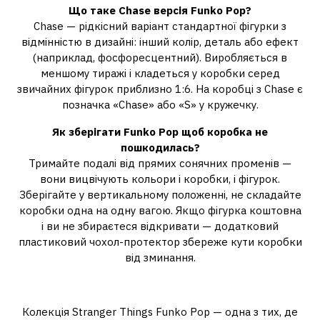
Що таке Chase версія Funko Pop?
Chase — рідкісний варіант стандартної фігурки з
відмінністю в дизайні: інший колір, деталь або ефект
(наприклад, фосфоресцентний). Виробляється в
меншому тиражі і кладеться у коробки серед
звичайних фігурок приблизно 1:6. На коробці з Chase є
позначка «Chase» або «S» у кружечку.
Як зберігати Funko Pop щоб коробка не
пошкодилась?
Тримайте подалі від прямих сонячних променів —
вони вицвічують кольори і коробки, і фігурок.
Зберігайте у вертикальному положенні, не складайте
коробки одна на одну вагою. Якщо фігурка коштовна
і ви не збираєтеся відкривати — додатковий
пластиковий чохол-протектор збереже кути коробки
від зминання.
Висновок
Колекція Stranger Things Funko Pop — одна з тих, де