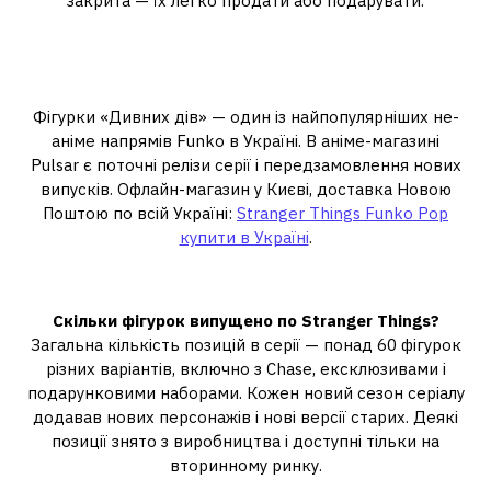
закрита — їх легко продати або подарувати.
Де купити Funko Pop Stranger
Things в Україні
Фігурки «Дивних дів» — один із найпопулярніших не-
аніме напрямів Funko в Україні. В аніме-магазині
Pulsar є поточні релізи серії і передзамовлення нових
випусків. Офлайн-магазин у Києві, доставка Новою
Поштою по всій Україні:
Stranger Things Funko Pop
купити в Україні
.
FAQ
Скільки фігурок випущено по Stranger Things?
Загальна кількість позицій в серії — понад 60 фігурок
різних варіантів, включно з Chase, ексклюзивами і
подарунковими наборами. Кожен новий сезон серіалу
додавав нових персонажів і нові версії старих. Деякі
позиції знято з виробництва і доступні тільки на
вторинному ринку.