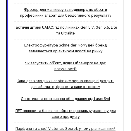
Фрезер для манікюру та педикюру: як обрати
професійний апарат для бездоганного результату
Тактичні штани UATAC: гід по лінійках Gen 5.7, Gen 5.6, Lite
та Ultralite
Електрофурнітура Schneider: чому цей бренд
залишається орієнтиром якості на ринку
Як запустити об’єкт, якщо Обленерго не дає
потужності?
Кава для холодних напоїв: яке зерно краще підходить
для айс-лате, фрапе та кави з тоніком
Логістика та постачання обладнання від LaserSvit
ПЕТ пляшки та банки: як обрати правильну упаковку для
свого продукту
Парфуми та спреї Victoria’s Secret: у чому різниця і який