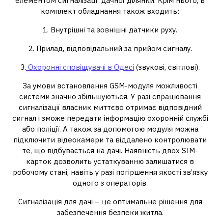
елементом сигналізації дачної ділянки. Крім нього, в
комплект обладнання також входить:
1. Внутрішні та зовнішні датчики руху.
2. Прилад, відповідальний за прийом сигналу.
3.
Охоронні сповіщувачі в Одесі
(звукові, світлові).
За умови встановлення GSM-модуля можливості
системи значно збільшуються. У разі спрацювання
сигналізації власник миттєво отримає відповідний
сигнал і зможе передати інформацію охоронній службі
або поліції. А також за допомогою модуля можна
підключити відеокамери та віддалено контролювати
те, що відбувається на дачі. Наявність двох SIM-
карток дозволить устаткуванню залишатися в
робочому стані, навіть у разі погіршення якості зв’язку
одного з операторів.
Сигналізація для дачі – це оптимальне рішення для
забезпечення безпеки житла.