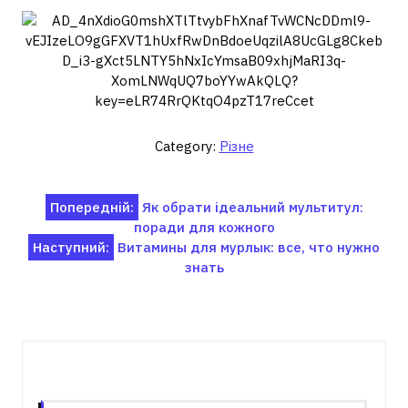
Category:
Різне
Навігація
Попередній:
Як обрати ідеальний мультитул:
поради для кожного
записів
Наступний:
Витамины для мурлык: все, что нужно
знать
Пов'язані записи