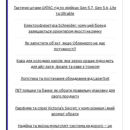
Тактичні штани UATAC: гід по лінійках Gen 5.7, Gen 5.6, Lite
та Ultralite
Електрофурнітура Schneider: чому цей бренд
залишається орієнтиром якості на ринку
Як запустити об’єкт, якщо Обленерго не дає
потужності?
Кава для холодних напоїв: яке зерно краще підходить
для айс-лате, фрапе та кави з тоніком
Логістика та постачання обладнання від LaserSvit
ПЕТ пляшки та банки: як обрати правильну упаковку для
свого продукту
Парфуми та спреї Victoria’s Secret: у чому різниця і який
аромат обрати
Надійна та якісна мультспліт-система недорого – це