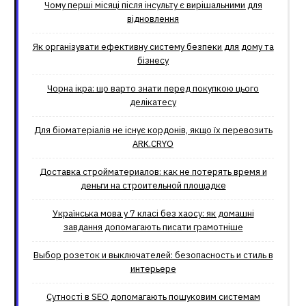
Чому перші місяці після інсульту є вирішальними для
відновлення
Як організувати ефективну систему безпеки для дому та
бізнесу
Чорна ікра: що варто знати перед покупкою цього
делікатесу
Для біоматеріалів не існує кордонів, якщо їх перевозить
ARK.CRYO
Доставка стройматериалов: как не потерять время и
деньги на строительной площадке
Українська мова у 7 класі без хаосу: як домашні
завдання допомагають писати грамотніше
Выбор розеток и выключателей: безопасность и стиль в
интерьере
Сутності в SEO допомагають пошуковим системам