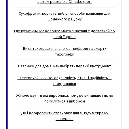
цілком реально з Climat.еxpert
Сухофрукти: користь, вибір і способи вживання для
щоденного раціону
Где купить умную колонку Алиса в Латвии с доставкой по
всей Европе
Види тахографів: аналогові, цифрові та смарт-
тахографи
Паяльник для дома: как выбрать первый инструмент
Електрочайники DeLonghi: якість, стиль і надійність —
огляд лінійки
Жіноче взуття від виробника: чому це вигідніше і як не
помилитися з вибором
Де і як оформити страховку для вʼїзду в Україну
іноземцю.