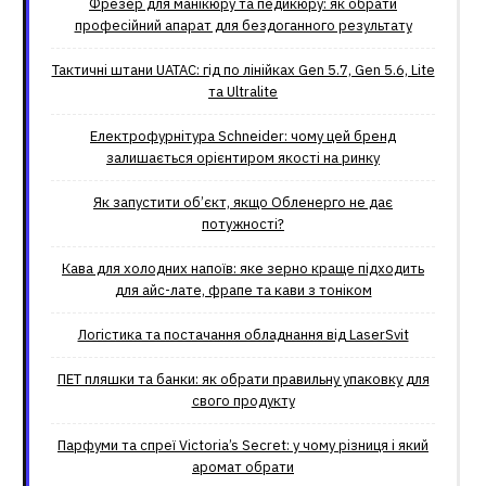
Фрезер для манікюру та педикюру: як обрати
професійний апарат для бездоганного результату
Тактичні штани UATAC: гід по лінійках Gen 5.7, Gen 5.6, Lite
та Ultralite
Електрофурнітура Schneider: чому цей бренд
залишається орієнтиром якості на ринку
Як запустити об’єкт, якщо Обленерго не дає
потужності?
Кава для холодних напоїв: яке зерно краще підходить
для айс-лате, фрапе та кави з тоніком
Логістика та постачання обладнання від LaserSvit
ПЕТ пляшки та банки: як обрати правильну упаковку для
свого продукту
Парфуми та спреї Victoria’s Secret: у чому різниця і який
аромат обрати