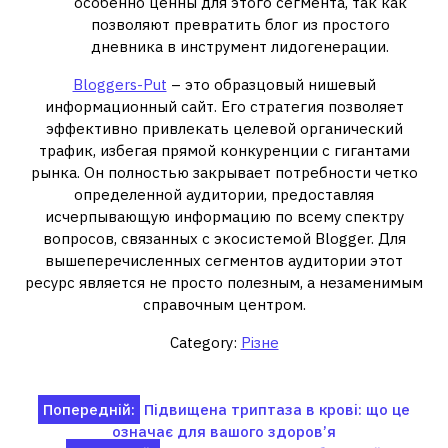
особенно ценны для этого сегмента, так как
позволяют превратить блог из простого
дневника в инструмент лидогенерации.
Bloggers-Put
– это образцовый нишевый
информационный сайт. Его стратегия позволяет
эффективно привлекать целевой органический
трафик, избегая прямой конкуренции с гигантами
рынка. Он полностью закрывает потребности четко
определенной аудитории, предоставляя
исчерпывающую информацию по всему спектру
вопросов, связанных с экосистемой Blogger. Для
вышеперечисленных сегментов аудитории этот
ресурс является не просто полезным, а незаменимым
справочным центром.
Category:
Різне
Навігація
Попередній:
Підвищена триптаза в крові: що це
означає для вашого здоров’я
записів