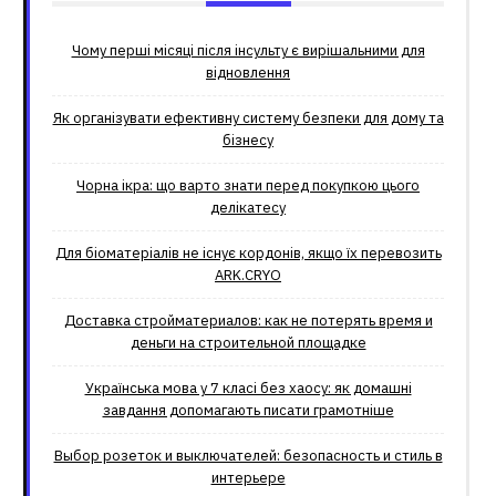
Чому перші місяці після інсульту є вирішальними для
відновлення
Як організувати ефективну систему безпеки для дому та
бізнесу
Чорна ікра: що варто знати перед покупкою цього
делікатесу
Для біоматеріалів не існує кордонів, якщо їх перевозить
ARK.CRYO
Доставка стройматериалов: как не потерять время и
деньги на строительной площадке
Українська мова у 7 класі без хаосу: як домашні
завдання допомагають писати грамотніше
Выбор розеток и выключателей: безопасность и стиль в
интерьере