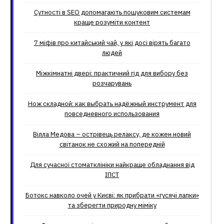
Сутності в SEO допомагають пошуковим системам
краще розуміти контент
7 міфів про китайський чай, у які досі вірять багато
людей
Міжкімнатні двері: практичний гід для вибору без
розчарувань
Нож складной: как выбрать надёжный инструмент для
повседневного использования
Вілла Медова – острівець релаксу, де кожен новий
світанок не схожий на попередній
Для сучасної стоматклініки найкраще обладнання від
ІПСТ
Ботокс навколо очей у Києві: як прибрати «гусячі лапки»
та зберегти природну міміку