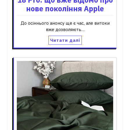
нове покоління Apple
До осіннього анонсу ще є час, але витоки
вже дозволяють…
Читати далі