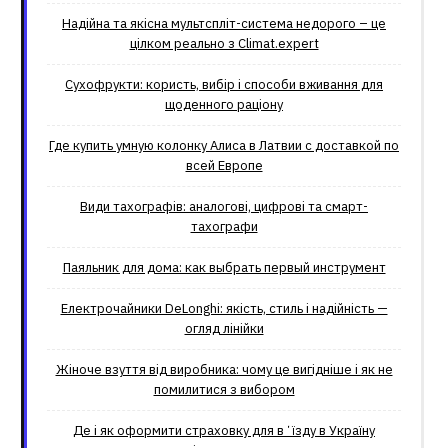
Надійна та якісна мультспліт-система недорого – це
цілком реально з Climat.еxpert
Сухофрукти: користь, вибір і способи вживання для
щоденного раціону
Где купить умную колонку Алиса в Латвии с доставкой по
всей Европе
Види тахографів: аналогові, цифрові та смарт-
тахографи
Паяльник для дома: как выбрать первый инструмент
Електрочайники DeLonghi: якість, стиль і надійність —
огляд лінійки
Жіноче взуття від виробника: чому це вигідніше і як не
помилитися з вибором
Де і як оформити страховку для вʼїзду в Україну