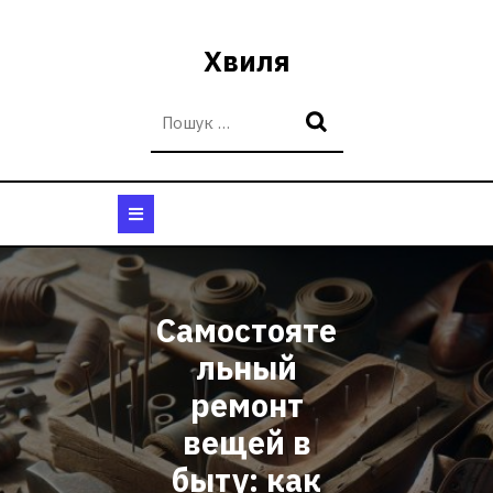
Перейти
до
Хвиля
вмісту
Кнопка
Відкрити
Самостояте
льный
ремонт
вещей в
быту: как