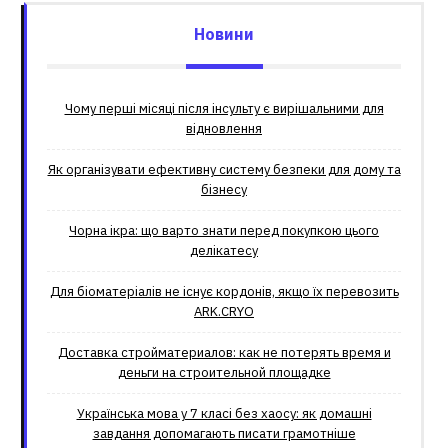
Новини
Чому перші місяці після інсульту є вирішальними для
відновлення
Як організувати ефективну систему безпеки для дому та
бізнесу
Чорна ікра: що варто знати перед покупкою цього
делікатесу
Для біоматеріалів не існує кордонів, якщо їх перевозить
ARK.CRYO
Доставка стройматериалов: как не потерять время и
деньги на строительной площадке
Українська мова у 7 класі без хаосу: як домашні
завдання допомагають писати грамотніше