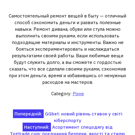
Заключение
Самостоятельный ремонт вещей в быту — отличный
способ сэкономить деньги и развить полезные
навыки. Ремонт дивана, обуви или стула можно
выполнить своими руками, если использовать
подходящие материалы и инструменты. Важно не
бояться экспериментировать и наслаждаться
результатами своей работы. Ваши любимые вещи
будут служить долго, а вы сможете с гордостью
сказать, что все сделали своими руками, сэкономив
при этом деньги, время и избавившись от ненужных
расходов на мастеров.
Category:
Різне
Навігація
Попередній:
GGbet: новий рівень ставок у світі
кіберспорту
записів
Наступний:
Асортимент спецодягу від
Togtrade.com: поєднання безпеки, якості та стилю