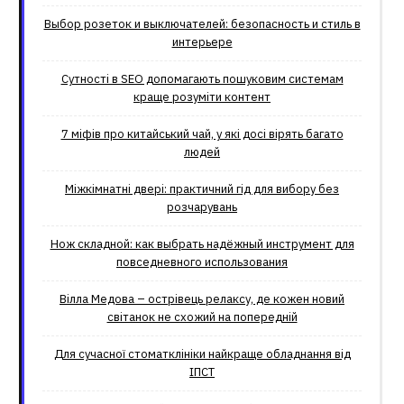
Выбор розеток и выключателей: безопасность и стиль в
интерьере
Сутності в SEO допомагають пошуковим системам
краще розуміти контент
7 міфів про китайський чай, у які досі вірять багато
людей
Міжкімнатні двері: практичний гід для вибору без
розчарувань
Нож складной: как выбрать надёжный инструмент для
повседневного использования
Вілла Медова – острівець релаксу, де кожен новий
світанок не схожий на попередній
Для сучасної стоматклініки найкраще обладнання від
ІПСТ