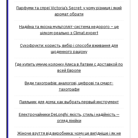
Парфуми та спреї Victoria’s Secret: у чому різниця і який
аромат обрати
Надійна та якісна мультспліт-система недорого – це
цілком реально з Climat.еxpert
Сухофрукти: користь, вибір і способи вживання для
щоденного раціону
Где купить умную колонку Алиса в Латвии с доставкой по
всей Европе
Види тахографів: аналогові, цифрові та смарт-
тахографи
Паяльник для дома: как выбрать первый инструмент
Електрочайники DeLonghi: якість, стиль і надійність —
огляд лінійки
Жіноче взуття від виробника: чому це вигідніше і як не