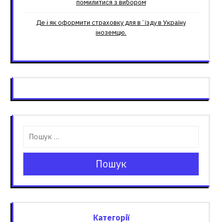
помилитися з вибором
Де і як оформити страховку для вʼїзду в Україну
іноземцю.
Пошук
Категорії