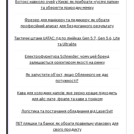
Ботокс навколо очей у Києві: як прибрати «гусячі лапки»
та зберегти природну міміку
Фрезер для манікюру та педикюру: як обрати
професійний апарат для бездоганного результату
Тактичні штани UATAC: гід по лінійках Gen 5.7, Gen 5.6, Lite
та Ultralite
Електрофурнітура Schneider: чому цей бренд
залишається орієнтиром якості на ринку
Як запустити об’єкт, якщо Обленерго не дає
потужності?
Кава для холодних напоїв: яке зерно краще підходить
для айс-лате, фрапе та кави з тоніком
Логістика та постачання обладнання від LaserSvit
ПЕТ пляшки та банки: як обрати правильну упаковку для
свого продукту