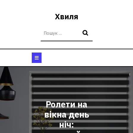
Перейти
до
Хвиля
вмісту
Кнопка
Відкрити
Ролети на
вікна день
ніч: