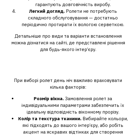
гарантують довговічність виробу.
Легкий догляд.
Ролети не потребують
складного обслуговування — достатньо
періодично протирати їх вологою серветкою.
Детальніше про види та варіанти встановлення
можна дізнатися на сайті, де представлені рішення
для будь-якого інтер’єру.
Як обрати ролети на вікна день
ніч?
При виборі ролет день ніч важливо враховувати
кілька факторів:
Розмір вікна.
Замовлення ролет за
індивідуальними параметрами забезпечить їх
ідеальну відповідність віконному прорізу.
Колір та текстура тканини.
Вибирайте кольори,
які підходять до вашого інтер’єру, або робіть
акцент на яскравих відтінках для створення