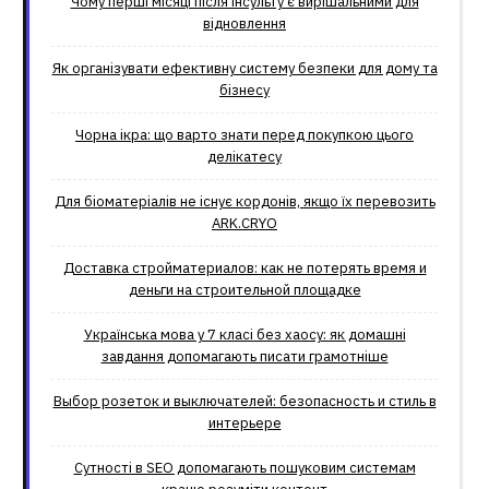
Чому перші місяці після інсульту є вирішальними для
відновлення
Як організувати ефективну систему безпеки для дому та
бізнесу
Чорна ікра: що варто знати перед покупкою цього
делікатесу
Для біоматеріалів не існує кордонів, якщо їх перевозить
ARK.CRYO
Доставка стройматериалов: как не потерять время и
деньги на строительной площадке
Українська мова у 7 класі без хаосу: як домашні
завдання допомагають писати грамотніше
Выбор розеток и выключателей: безопасность и стиль в
интерьере
Сутності в SEO допомагають пошуковим системам