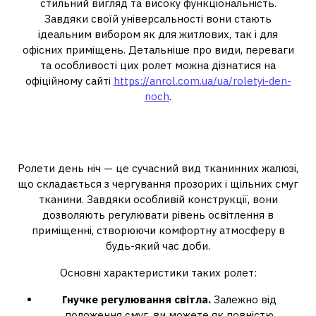
стильний вигляд та високу функціональність.
Завдяки своїй універсальності вони стають
ідеальним вибором як для житлових, так і для
офісних приміщень. Детальніше про види, переваги
та особливості цих ролет можна дізнатися на
офіційному сайті
https://anrol.com.ua/ua/roletyi-den-
noch
.
Що таке ролети на вікна день
ніч?
Ролети день ніч — це сучасний вид тканинних жалюзі,
що складається з чергування прозорих і щільних смуг
тканини. Завдяки особливій конструкції, вони
дозволяють регулювати рівень освітлення в
приміщенні, створюючи комфортну атмосферу в
будь-який час доби.
Основні характеристики таких ролет:
Гнучке регулювання світла.
Залежно від
положення смуг, ви можете як повністю