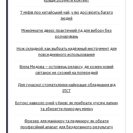
краще розуміти контент
7 міфів про китайський чай, у які досі вірять багато
людей
Міжкімнатні двері: практичний гід для вибору без
розчарувань
Нож складной: как выбрать надёжный инструмент для
повседневного использования
Вілла Медова – острівець релаксу, де кожен новий
світанок не схожий на попередній
Для сучасної стоматклініки найкраще обладнання від
ІПСТ
Ботокс навколо очей у Києві: як прибрати «гусячі лапки»
та зберегти природну міміку
Фрезер для манікюру та педикюру: як обрати
професійний апарат для бездоганного результату