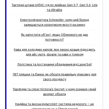
Тактичні штани UATAC: гід по лінійках Gen 5.7, Gen 5.6, Lite
та Ultralite
Електрофурнітура Schneider: чому цей бренд
залишається орієнтиром якості на ринку
Як запустити об’єкт, якщо Обленерго не дає
потужності?
Кава для холодних напоїв: яке зерно краще підходить
для айс-лате, фрапе та кави з тоніком
Логістика та постачання обладнання від LaserSvit
ПЕТ пляшки та банки: як обрати правильну упаковку для
свого продукту
Парфуми та спреї Victoria’s Secret: у чому різниця і який
аромат обрати
Надійна та якісна мультспліт-система недорого – це
цілком реально з Climat.еxpert