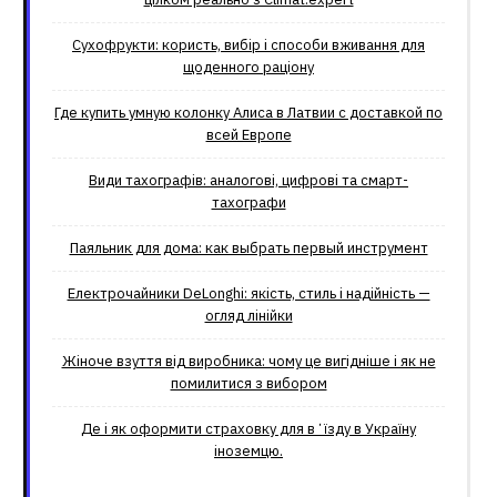
Сухофрукти: користь, вибір і способи вживання для
щоденного раціону
Где купить умную колонку Алиса в Латвии с доставкой по
всей Европе
Види тахографів: аналогові, цифрові та смарт-
тахографи
Паяльник для дома: как выбрать первый инструмент
Електрочайники DeLonghi: якість, стиль і надійність —
огляд лінійки
Жіноче взуття від виробника: чому це вигідніше і як не
помилитися з вибором
Де і як оформити страховку для вʼїзду в Україну
іноземцю.