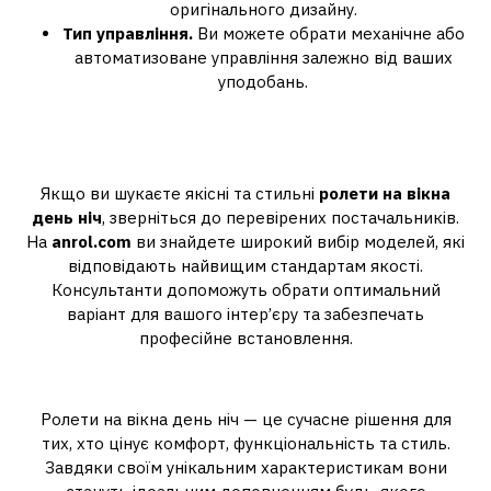
оригінального дизайну.
Тип управління.
Ви можете обрати механічне або
автоматизоване управління залежно від ваших
уподобань.
Де придбати якісні ролети день
ніч?
Якщо ви шукаєте якісні та стильні
ролети на вікна
день ніч
, зверніться до перевірених постачальників.
На
anrol.com
ви знайдете широкий вибір моделей, які
відповідають найвищим стандартам якості.
Консультанти допоможуть обрати оптимальний
варіант для вашого інтер’єру та забезпечать
професійне встановлення.
Висновок
Ролети на вікна день ніч — це сучасне рішення для
тих, хто цінує комфорт, функціональність та стиль.
Завдяки своїм унікальним характеристикам вони