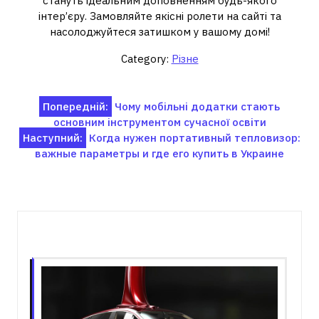
стануть ідеальним доповненням будь-якого
інтер’єру. Замовляйте якісні ролети на сайті та
насолоджуйтеся затишком у вашому домі!
Category:
Різне
Навігація
Попередній:
Чому мобільні додатки стають
основним інструментом сучасної освіти
записів
Наступний:
Когда нужен портативный тепловизор:
важные параметры и где его купить в Украине
Пов'язані записи