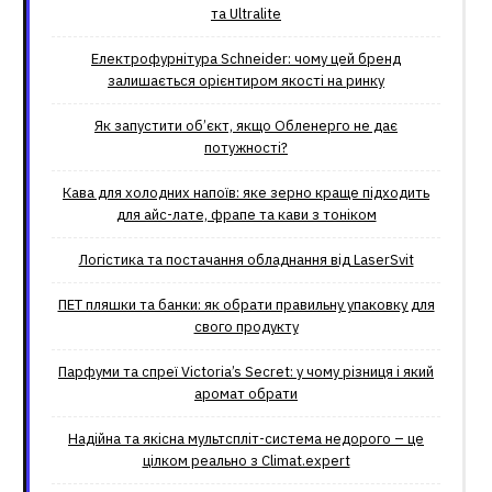
та Ultralite
Електрофурнітура Schneider: чому цей бренд
залишається орієнтиром якості на ринку
Як запустити об’єкт, якщо Обленерго не дає
потужності?
Кава для холодних напоїв: яке зерно краще підходить
для айс-лате, фрапе та кави з тоніком
Логістика та постачання обладнання від LaserSvit
ПЕТ пляшки та банки: як обрати правильну упаковку для
свого продукту
Парфуми та спреї Victoria’s Secret: у чому різниця і який
аромат обрати
Надійна та якісна мультспліт-система недорого – це
цілком реально з Climat.еxpert