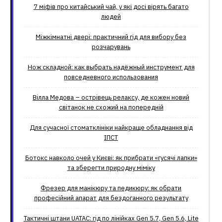
7 міфів про китайський чай, у які досі вірять багато
людей
Міжкімнатні двері: практичний гід для вибору без
розчарувань
Нож складной: как выбрать надёжный инструмент для
повседневного использования
Вілла Медова – острівець релаксу, де кожен новий
світанок не схожий на попередній
Для сучасної стоматклініки найкраще обладнання від
ІПСТ
Ботокс навколо очей у Києві: як прибрати «гусячі лапки»
та зберегти природну міміку
Фрезер для манікюру та педикюру: як обрати
професійний апарат для бездоганного результату
Тактичні штани UATAC: гід по лінійках Gen 5.7, Gen 5.6, Lite