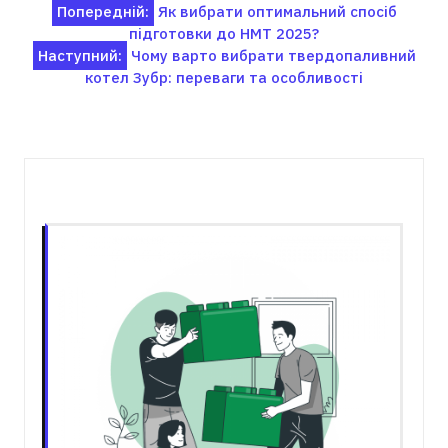
Навігація
Попередній:
Як вибрати оптимальний спосіб
підготовки до НМТ 2025?
записів
Наступний:
Чому варто вибрати твердопаливний
котел Зубр: переваги та особливості
Пов'язані записи