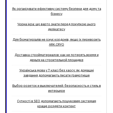
Як організувати ефективну систему безпеки для дому та
бізнесу
Чорна ікра: що варто знати перед покупкою цього
делікатесу
Для біоматеріалів не існує кордонів, якщо їх перевозить
ARK.CRYO
Доставка стройматериалов: как не потерять время и
деньги на строительной площадке
Українська мова у 7 класі без хаосу: як домашні
завдання допомагають писати грамотніше
Выбор розеток и выключателей: безопасность и стиль в
интерьере
Сутності в SEO допомагають пошуковим системам
краще розуміти контент