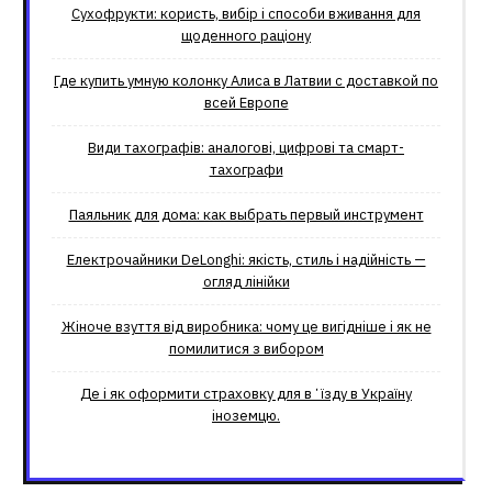
Сухофрукти: користь, вибір і способи вживання для
щоденного раціону
Где купить умную колонку Алиса в Латвии с доставкой по
всей Европе
Види тахографів: аналогові, цифрові та смарт-
тахографи
Паяльник для дома: как выбрать первый инструмент
Електрочайники DeLonghi: якість, стиль і надійність —
огляд лінійки
Жіноче взуття від виробника: чому це вигідніше і як не
помилитися з вибором
Де і як оформити страховку для вʼїзду в Україну
іноземцю.