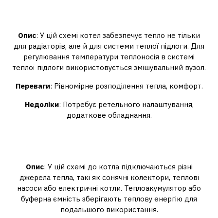
Схема з контуром теплої
підлоги
Опис
: У цій схемі котел забезпечує тепло не тільки
для радіаторів, але й для системи теплої підлоги. Для
регулювання температури теплоносія в системі
теплої підлоги використовується змішувальний вузол.
Переваги
: Рівномірне розподілення тепла, комфорт.
Недоліки
: Потребує ретельного налаштування,
додаткове обладнання.
Комбінована система (з
кількома джерелами тепла)
Опис
: У цій схемі до котла підключаються різні
джерела тепла, такі як сонячні колектори, теплові
насоси або електричні котли. Теплоакумулятор або
буферна ємність зберігають теплову енергію для
подальшого використання.