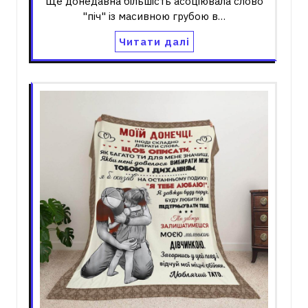
Ще донедавна більшість асоціювала слово
"піч" із масивною грубою в…
Читати далі