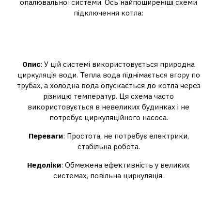
опалювальної системи. Ось найпоширеніші схеми
підключення котла:
Одноконтурна система
(гравітаційна)
Опис
: У цій системі використовується природна
циркуляція води. Тепла вода піднімається вгору по
трубах, а холодна вода опускається до котла через
різницю температур. Ця схема часто
використовується в невеликих будинках і не
потребує циркуляційного насоса.
Переваги
: Простота, не потребує електрики,
стабільна робота.
Недоліки
: Обмежена ефективність у великих
системах, повільна циркуляція.
Двоконтурна система з
циркуляційним насосом