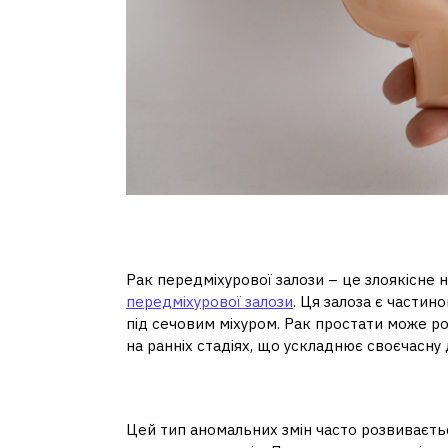
Що таке рак передм
Рак передміхурової залози – це злоякісне 
передміхурової залози
. Ця залоза є частин
під сечовим міхуром. Рак простати може р
на ранніх стадіях, що ускладнює своєчасну 
Як виявляється рак 
Цей тип аномальних змін часто розвиваєтьс