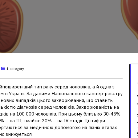
1 category
поширеніший тип раку серед чоловіків, а й одна з
м в Україні. За даними Національного канцер-реєстру
0 нових випадків цього захворювання, що ставить
ількістю діагнозів серед чоловіків. Захворюваність на
дків на 100 000 чоловіків. При цьому близько 30-45%
 – на III, і майже 20% – на IV стадії. Ці цифри
звертаються за медичною допомогою на пізніх етапах
но знижується.