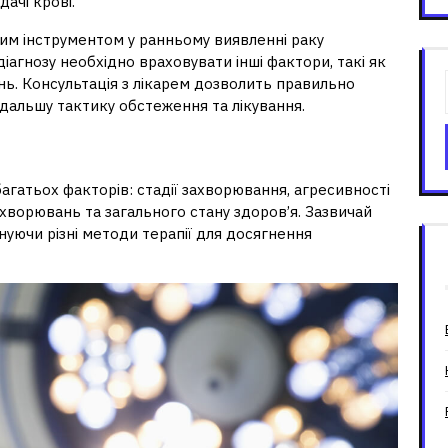
ачі крові.
им інструментом у ранньому виявленні раку
іагнозу необхідно враховувати інші фактори, такі як
нь. Консультація з лікарем дозволить правильно
дальшу тактику обстеження та лікування.
редміхурової залози?
багатьох факторів: стадії захворювання, агресивності
захворювань та загального стану здоров’я. Зазвичай
нуючи різні методи терапії для досягнення