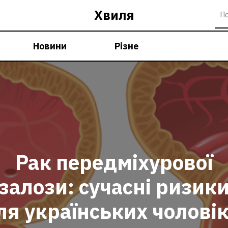
Хвиля
Новини
Різне
Рак передміхурової
залози: сучасні ризик
ля українських чоловік