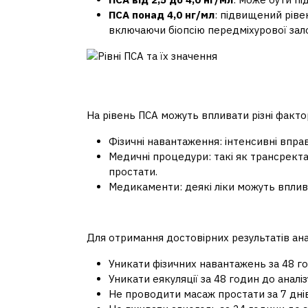
ПСА понад 4,0 нг/мл
: підвищений рів
включаючи біопсію передміхурової зал
Фактори, що можуть вплин
На рівень ПСА можуть впливати різні факто
Фізичні навантаження: інтенсивні впр
Медичні процедури: такі як трансректа
простати.
Медикаменти: деякі ліки можуть вплив
Підготовка до аналізу
Для отримання достовірних результатів ана
Уникати фізичних навантажень за 48 год
Уникати еякуляції за 48 годин до аналіз
Не проводити масаж простати за 7 днів