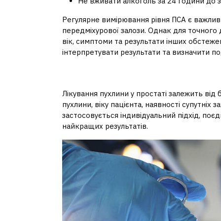
Не вживати алкоголь за 24 години до зд
Регулярне вимірювання рівня ПСА є важлив
передміхурової залози. Однак для точного д
вік, симптоми та результати інших обстеже
інтерпретувати результати та визначити по
Як лікується рак пе
Лікування пухлини у простаті залежить від 
пухлини, віку пацієнта, наявності супутніх 
застосовується індивідуальний підхід, поєд
найкращих результатів.