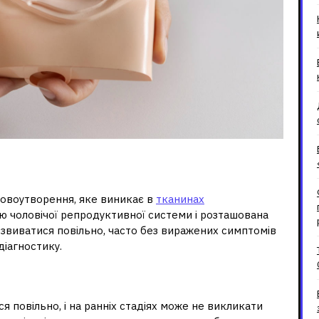
іхурової залози?
новоутворення, яке виникає в
тканинах
ою чоловічої репродуктивної системи і розташована
озвиватися повільно, часто без виражених симптомів
діагностику.
передміхурової залози?
я повільно, і на ранніх стадіях може не викликати