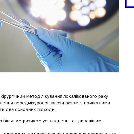
ірургічний метод лікування локалізованого раку
лення передміхурової залози разом із прилеглими
ть два основних підходи:
д з більшим ризиком ускладнень та тривалішим
я – проводиться через кілька невеликих проколів, що