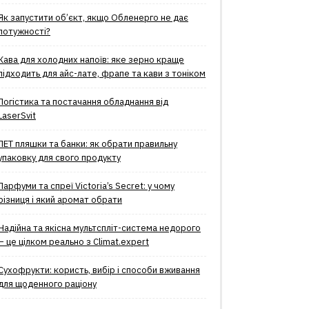
Як запустити об’єкт, якщо Обленерго не дає
потужності?
Кава для холодних напоїв: яке зерно краще
підходить для айс-лате, фрапе та кави з тоніком
Логістика та постачання обладнання від
LaserSvit
ПЕТ пляшки та банки: як обрати правильну
упаковку для свого продукту
Парфуми та спреї Victoria’s Secret: у чому
різниця і який аромат обрати
Надійна та якісна мультспліт-система недорого
– це цілком реально з Climat.еxpert
Сухофрукти: користь, вибір і способи вживання
для щоденного раціону