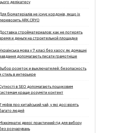
цього делікатесу
Для біоматеріалів не існує кордонів, якщо їх
перевозить ARK.CRYO
Доставка стройматериалов: как не потерять
время и деньги на строительной площадке
Українська мова у 7 класі без хаосу: як домашні
завдання допомагають писати грамотніше
Выбор розеток и выключателей: безопасность
и стиль в интерьере
Сутності в SEO допомагають пошуковим
системам краще розуміти контент
7 міфів про китайський чай, у які досі вірять
багато людей
Міжкімнатні двері: практичний гід для вибору
без розчарувань