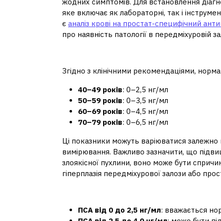
жодних симптомів. Для встановлення діагн
яке включає як лабораторні, так і інстру
є
аналіз крові на простат-специфічний анти
про наявність патології в передміхуровій зал
Нормальні рівні ПСА за ві
Згідно з клінічними рекомендаціями, норма 
40–49 років
: 0–2,5 нг/мл
50–59 років
: 0–3,5 нг/мл
60–69 років
: 0–4,5 нг/мл
70–79 років
: 0–6,5 нг/мл
Ці показники можуть варіюватися залежно 
вимірювання. Важливо зазначити, що підви
злоякісної пухлини, воно може бути сприч
гіперплазія передміхурової залози або прос
Інтерпретація результатів
ПСА від 0 до 2,5 нг/мл
: вважається но
ПСА від 2,5 до 4,0 нг/мл
: може бути пі