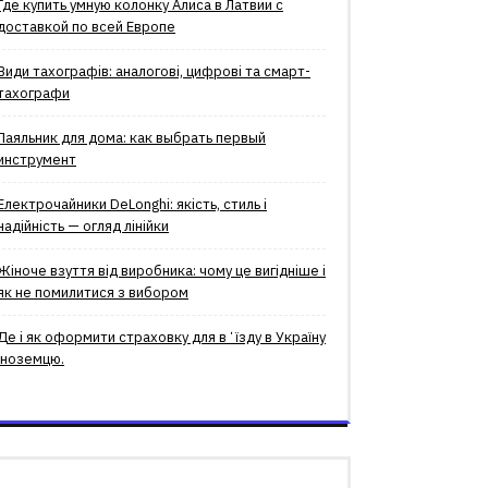
Где купить умную колонку Алиса в Латвии с
доставкой по всей Европе
Види тахографів: аналогові, цифрові та смарт-
тахографи
Паяльник для дома: как выбрать первый
инструмент
Електрочайники DeLonghi: якість, стиль і
надійність — огляд лінійки
Жіноче взуття від виробника: чому це вигідніше і
як не помилитися з вибором
Де і як оформити страховку для вʼїзду в Україну
іноземцю.