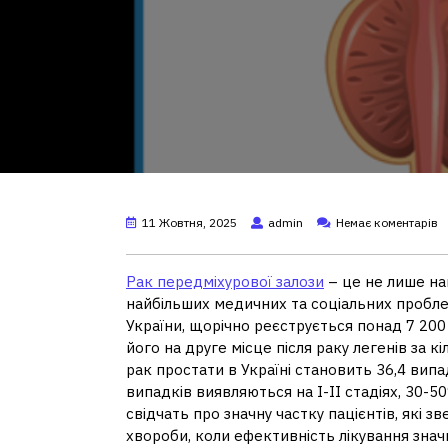
11 Жовтня, 2025
admin
Немає коментарів
Рак передміхурової залози
– це не лише най
найбільших медичних та соціальних пробле
України, щорічно реєструється понад 7 20
його на друге місце після раку легенів за к
рак простати в Україні становить 36,4 випа
випадків виявляються на I-II стадіях, 30-50%
свідчать про значну частку пацієнтів, які 
хвороби, коли ефективність лікування знач