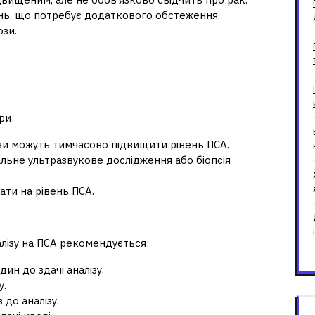
ень, що потребує додаткового обстеження,
ози.
ути на рівень ПСА
ри:
ави можуть тимчасово підвищити рівень ПСА.
льне ультразвукове дослідження або біопсія
ати на рівень ПСА.
лізу на ПСА рекомендується:
ин до здачі аналізу.
у.
 до аналізу.