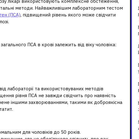
озу лікарі використовують комплексне обстеження,
ментальні методи. Найважливішим лабораторним тестом
ген (ПСА)
, підвищений рівень якого може свідчити
озі.
ковими групами
загального ПСА в крові залежить від віку чоловіка:
від лабораторії та використовуваних методів
щення рівня ПСА не завжди свідчить про наявність
инене іншими захворюваннями, такими як доброякісна
татит.
рмальним для чоловіків до 50 років.
двищеним, але не обов’язково свідчить про рак.