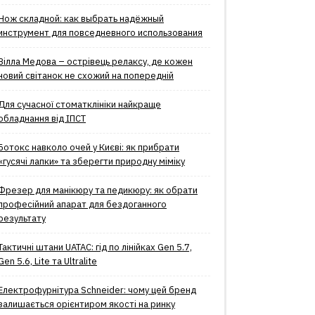
Нож складной: как выбрать надёжный
инструмент для повседневного использования
Вілла Медова – острівець релаксу, де кожен
новий світанок не схожий на попередній
Для сучасної стоматклініки найкраще
обладнання від ІПСТ
Ботокс навколо очей у Києві: як прибрати
«гусячі лапки» та зберегти природну міміку
Фрезер для манікюру та педикюру: як обрати
професійний апарат для бездоганного
результату
Тактичні штани UATAC: гід по лінійках Gen 5.7,
Gen 5.6, Lite та Ultralite
Електрофурнітура Schneider: чому цей бренд
залишається орієнтиром якості на ринку