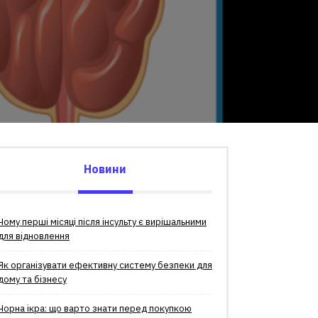
Новини
Чому перші місяці після інсульту є вирішальними
для відновлення
Як організувати ефективну систему безпеки для
дому та бізнесу
Чорна ікра: що варто знати перед покупкою