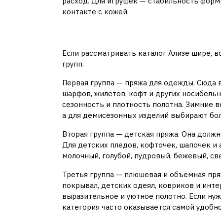
расход. Для игрушек — стабильность форм
контакте с кожей.
Основные виды пряж
Если рассматривать каталог Ализе шире, 
групп.
Первая группа — пряжа для одежды. Сюда в
шарфов, жилетов, кофт и других носибельн
сезонность и плотность полотна. Зимние 
а для демисезонных изделий выбирают бо
Вторая группа — детская пряжа. Она должн
Для детских пледов, кофточек, шапочек и
молочный, голубой, пудровый, бежевый, св
Третья группа — плюшевая и объёмная пряж
покрывал, детских одеял, ковриков и инте
выразительное и уютное полотно. Если ну
категория часто оказывается самой удобно