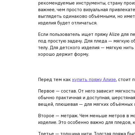
рекомендуемые инструменты, страну произ
важнее, чем просто визуальная привлекате
выглядеть одинаково объёмными, но иметь
изделия будет отличаться.
Если пользователь ищет пряжу Alize для п
под простую задачу. Для пледа — мягкую 
телу. Для детского изделия — мягкую нить
хорошо держит форму.
На что обращать вн
Перед тем как
купить пряжу Ализе
, стоит
Первое — состав. От него зависит мягкость
обычно практичная и доступная, шерстяная
вещей, плюшевая — для мягких объёмных 
Второе — метраж. Чем меньше метров в м
изделие. Это особенно важно для пледов, 
Третье — толщина нити. Толстая пряжа бы