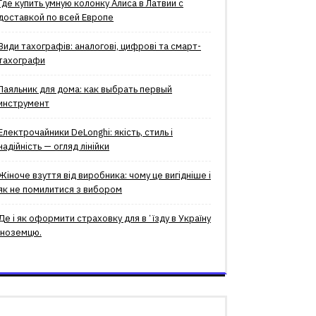
Где купить умную колонку Алиса в Латвии с
доставкой по всей Европе
Види тахографів: аналогові, цифрові та смарт-
тахографи
Паяльник для дома: как выбрать первый
инструмент
Електрочайники DeLonghi: якість, стиль і
надійність — огляд лінійки
Жіноче взуття від виробника: чому це вигідніше і
як не помилитися з вибором
Де і як оформити страховку для вʼїзду в Україну
іноземцю.