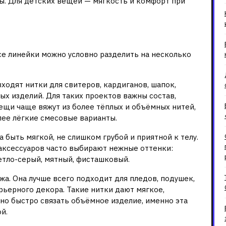
ы. Для детских вещей — мягкость и комфорт при
и Alize
все линейки можно условно разделить на несколько
ходят нитки для свитеров, кардиганов, шапок,
ых изделий. Для таких проектов важны состав,
вещи чаще вяжут из более тёплых и объёмных нитей,
лее лёгкие смесовые варианты.
а быть мягкой, не слишком грубой и приятной к телу.
 аксессуаров часто выбирают нежные оттенки:
етло-серый, мятный, фисташковый.
а. Она лучше всего подходит для пледов, подушек,
рьерного декора. Такие нитки дают мягкое,
жно быстро связать объёмное изделие, именно эта
й.