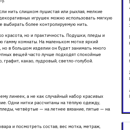
ту.
сли нить слишком пушистая или рыхлая, мелкие
 декоративных игрушек можно использовать мягкую
ше выбирать более контролируемую нить.
о красота, но и практичность. Подушки, пледы и
ю гамму комнаты. На маленьком мотке яркий
 но в большом изделии он будет занимать много
рупных вещей часто лучше подходят спокойные
, графит, какао, пудровый, светло-голубой.
не потеряться в
тему линеек, а не как случайный набор красивых
ие. Одни нитки рассчитаны на тёплую одежду,
 пледы, четвёртые — на летнее вязание, пятые — на
вара и посмотреть состав, вес мотка, метраж,