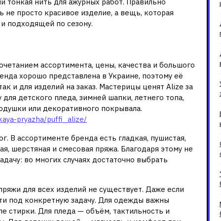
ли тонкая нить для ажурных работ. Правильно
ь не просто красивое изделие, а вещь, которая
 и подходящей по сезону.
 так популярна
сочетанием ассортимента, цены, качества и большого
ренда хорошо представлена в Украине, поэтому её
ак и для изделий на заказ. Мастерицы ценят Alize за
для детского пледа, зимней шапки, летнего топа,
подушки или декоративного покрывала.
aya-pryazha/puffi_alize/
. В ассортименте бренда есть гладкая, пушистая,
ая, шерстяная и смесовая пряжа. Благодаря этому не
адачу: во многих случаях достаточно выбрать
пряжи для всех изделий не существует. Даже если
ти под конкретную задачу. Для одежды важны
ле стирки. Для пледа — объём, тактильность и