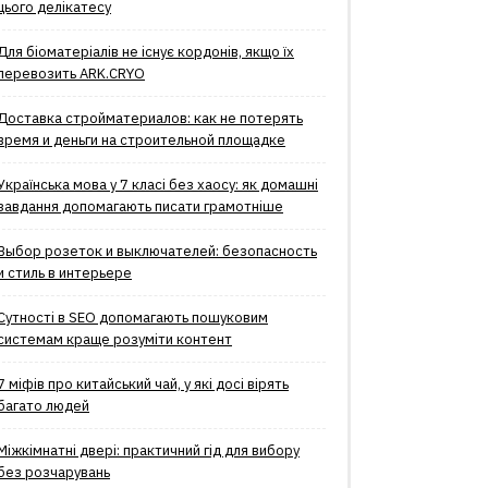
цього делікатесу
Для біоматеріалів не існує кордонів, якщо їх
перевозить ARK.CRYO
Доставка стройматериалов: как не потерять
время и деньги на строительной площадке
Українська мова у 7 класі без хаосу: як домашні
завдання допомагають писати грамотніше
Выбор розеток и выключателей: безопасность
и стиль в интерьере
Сутності в SEO допомагають пошуковим
системам краще розуміти контент
7 міфів про китайський чай, у які досі вірять
багато людей
Міжкімнатні двері: практичний гід для вибору
без розчарувань