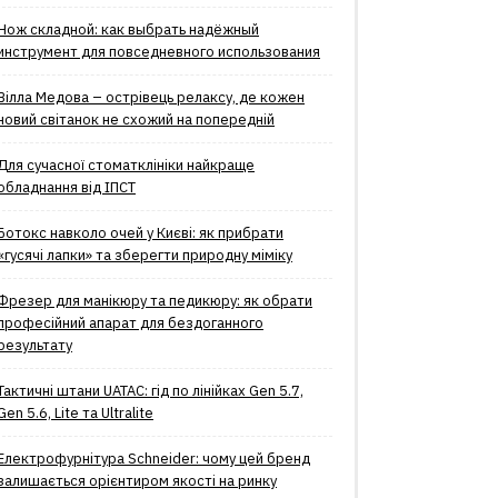
Нож складной: как выбрать надёжный
инструмент для повседневного использования
Вілла Медова – острівець релаксу, де кожен
новий світанок не схожий на попередній
Для сучасної стоматклініки найкраще
обладнання від ІПСТ
Ботокс навколо очей у Києві: як прибрати
«гусячі лапки» та зберегти природну міміку
Фрезер для манікюру та педикюру: як обрати
професійний апарат для бездоганного
результату
Тактичні штани UATAC: гід по лінійках Gen 5.7,
Gen 5.6, Lite та Ultralite
Електрофурнітура Schneider: чому цей бренд
залишається орієнтиром якості на ринку