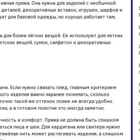
ивная пряжа. Она нужна для изделий с необычной
 деталей, декоративных вставок, игрушек, шарфов и
дит для базовой одежды, но хорошо работает там,
а для более лёгких вещей. Её используют для летних
детских вещей, сумок, салфеток и декоративных
Alize под конкретное
дачи. Если нужно связать плед, главным критерием
шого изделия важно заранее понимать, сколько
точно такой же оттенок позже не всегда удобно.
ии, а в готовом полотне это иногда заметно.
ичность и комфорт. Пряжа не должна быть слишком
аться лица и шеи. Для кардигана или свитера нужно
тяжёлая нить может растягивать изделие, а слишком