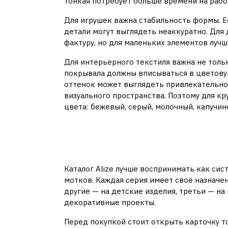
тонкая потребует больше времени на рабо
Для игрушек важна стабильность формы. Е
детали могут выглядеть неаккуратно. Для
фактуру, но для маленьких элементов луч
Для интерьерного текстиля важна не тольк
покрывала должны вписываться в цветову
оттенок может выглядеть привлекательно,
визуального пространства. Поэтому для к
цвета: бежевый, серый, молочный, капучино
Каталог Ализе: как 
ассортименте
Каталог Alize лучше воспринимать как сис
мотков. Каждая серия имеет своё назначен
другие — на детские изделия, третьи — на
декоративные проекты.
Перед покупкой стоит открыть карточку то