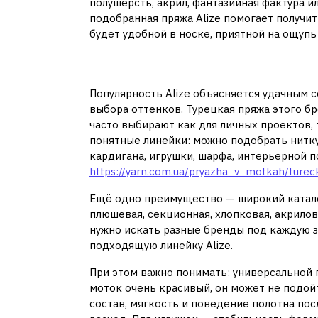
полушерсть, акрил, фантазийная фактура и
подобранная пряжа Alize помогает получит
будет удобной в носке, приятной на ощупь
Почему пряжа Ализе
Популярность Alize объясняется удачным 
выбора оттенков. Турецкая пряжа этого б
часто выбирают как для личных проектов, т
понятные линейки: можно подобрать нитку 
кардигана, игрушки, шарфа, интерьерной 
https://yarn.com.ua/pryazha_v_motkah/tureck
Ещё одно преимущество — широкий каталог
плюшевая, секционная, хлопковая, акрилов
нужно искать разные бренды под каждую з
подходящую линейку Alize.
При этом важно понимать: универсальной 
моток очень красивый, он может не подой
состав, мягкость и поведение полотна пос