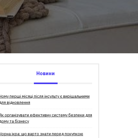
Новини
Чому перші місяці після інсульту є вирішальними
для відновлення
Як організувати ефективну систему безпеки для
дому та бізнесу
Чорна ікра: що варто знати перед покупкою