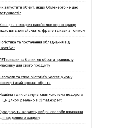
Як запустити об’єкт, якщо Обленерго не дає
потужності?
Кава для холодних напоїв: яке зерно краще
підходить для айс-лате, фрапе та кави з тоніком
Логістика та постачання обладнання від
LaserSvit
ПЕТ пляшки та банки: як обрати правильну
упаковку для свого продукту
Парфуми та спреї Victoria’s Secret: у чому
різниця і який аромат обрати
Надійна та якісна мультспліт-система недорого
– це цілком реально з Climat.еxpert
Сухофрукти: користь, вибір і способи вживання
для щоденного раціону