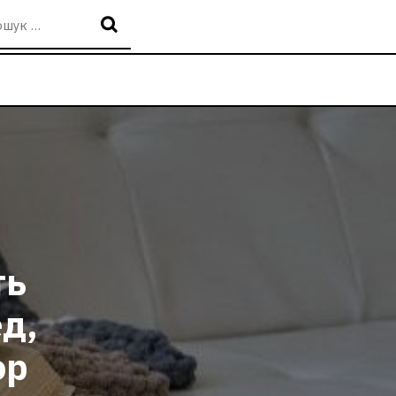
ть
д,
ор