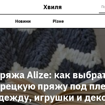
Хвиля
Новини
Різне
ряжа Alize: как выбра
урецкую пряжу под пле
дежду, игрушки и дек