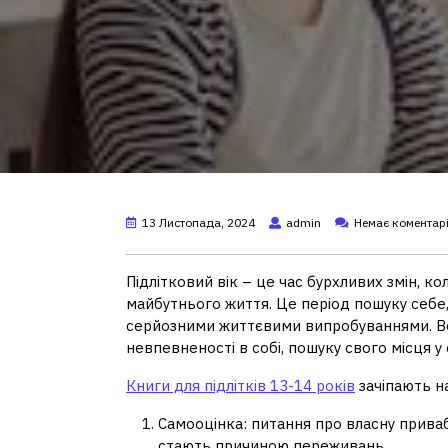
13 Листопада, 2024
admin
Немає коментар
Підлітковий вік – це час бурхливих змін, к
майбутнього життя. Це період пошуку себе, 
серйозними життєвими випробуваннями. Во
невпевненості в собі, пошуку свого місця у с
Книги для підлітків 13-14 років
зачіпають на
Самооцінка: питання про власну привабл
стають причиною переживань.