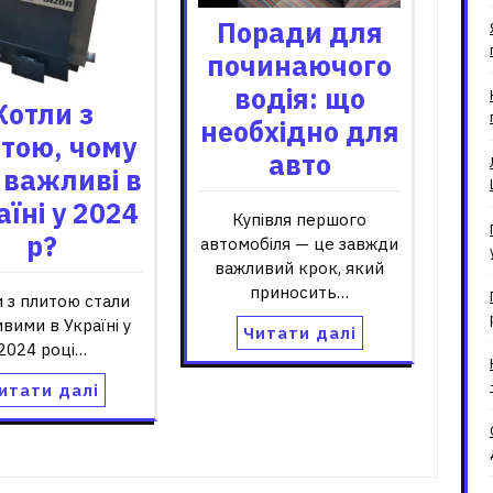
Поради для
починаючого
водія: що
Котли з
необхідно для
тою, чому
авто
 важливі в
аїні у 2024
Купівля першого
р?
автомобіля — це завжди
важливий крок, який
приносить…
 з плитою стали
вими в Україні у
Читати далі
2024 році…
итати далі