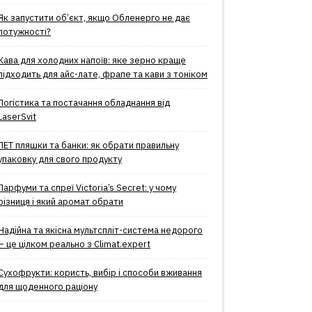
Як запустити об’єкт, якщо Обленерго не дає
потужності?
Кава для холодних напоїв: яке зерно краще
підходить для айс-лате, фрапе та кави з тоніком
Логістика та постачання обладнання від
LaserSvit
ПЕТ пляшки та банки: як обрати правильну
упаковку для свого продукту
Парфуми та спреї Victoria’s Secret: у чому
різниця і який аромат обрати
Надійна та якісна мультспліт-система недорого
– це цілком реально з Climat.еxpert
Сухофрукти: користь, вибір і способи вживання
для щоденного раціону