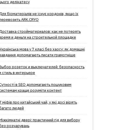
цього делікатесу
Для біоматеріалів не існує кордонів, якщо їх
перевозить ARK.CRYO
Доставка стройматериалов: как не потерять
время и деньги на строительной площадке
Українська мова у 7 класі без хаосу: як домашні
завдання допомагають писати грамотніше
Выбор розеток и выключателей: безопасность
и стиль в интерьере
Сутності в SEO допомагають пошуковим
системам краще розуміти контент
7 міфів про китайський чай, у які досі вірять
багато людей
Міжкімнатні двері: практичний гід для вибору
без розчарувань