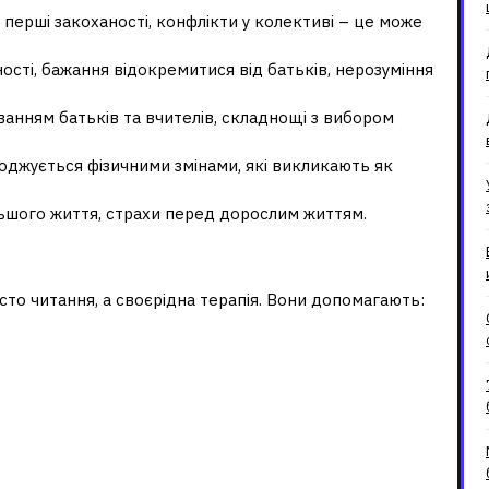
 перші закоханості, конфлікти у колективі – це може
ості, бажання відокремитися від батьків, нерозуміння
ванням батьків та вчителів, складнощі з вибором
оводжується фізичними змінами, які викликають як
ьшого життя, страхи перед дорослим життям.
 підліткам
осто читання, а своєрідна терапія. Вони допомагають:
жки для підлітків?