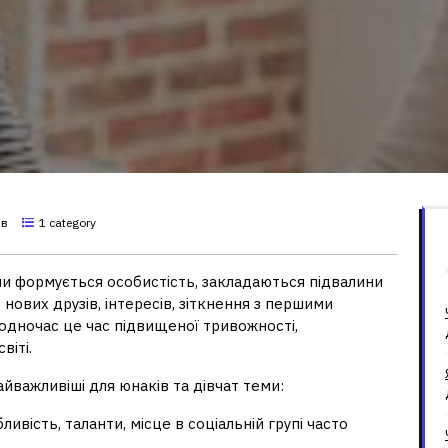
ів
1 category
оли формується особистість, закладаються підвалини
нових друзів, інтересів, зіткнення з першими
дночас це час підвищеної тривожності,
віті.
йважливіші для юнаків та дівчат теми:
ивість, таланти, місце в соціальній групі часто