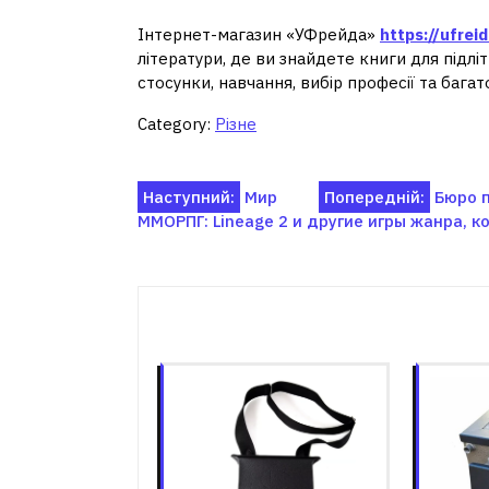
Інтернет-магазин «УФрейда»
https://ufrei
літератури, де ви знайдете книги для підлі
стосунки, навчання, вибір професії та багат
Category:
Різне
Навігація
Наступний:
Мир
Попередній:
Бюро п
ММОРПГ: Lineage 2 и другие игры жанра,
записів
Пов'я