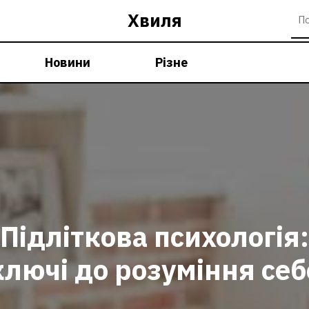
Хвиля
Новини
Різне
Підліткова психологія:
ключі до розуміння себ