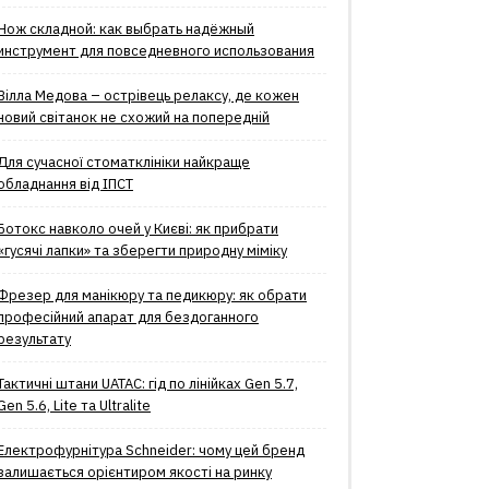
Нож складной: как выбрать надёжный
инструмент для повседневного использования
Вілла Медова – острівець релаксу, де кожен
новий світанок не схожий на попередній
Для сучасної стоматклініки найкраще
обладнання від ІПСТ
Ботокс навколо очей у Києві: як прибрати
«гусячі лапки» та зберегти природну міміку
Фрезер для манікюру та педикюру: як обрати
професійний апарат для бездоганного
результату
Тактичні штани UATAC: гід по лінійках Gen 5.7,
Gen 5.6, Lite та Ultralite
Електрофурнітура Schneider: чому цей бренд
залишається орієнтиром якості на ринку