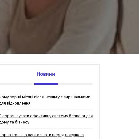
Новини
Чому перші місяці після інсульту є вирішальними
для відновлення
Як організувати ефективну систему безпеки для
дому та бізнесу
Чорна ікра: що варто знати перед покупкою