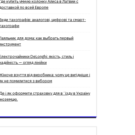
Где купить умную колонку Алиса в Латвии с
доставкой по всей Европе
Види тахографів: аналогові, цифрові та смарт-
тахографи
Паяльник для дома: как выбрать первый
инструмент
Електрочайники DeLonghi: якість, стиль і
надійність — огляд лінійки
Жіноче взуття від виробника: чому це вигідніше і
як не помилитися з вибором
Де і як оформити страховку для вʼїзду в Україну
іноземцю.