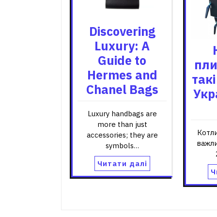
Discovering
Luxury: A
Guide to
пли
Hermes and
такі
Chanel Bags
Укр
Luxury handbags are
more than just
Котли
accessories; they are
важли
symbols…
Читати далі
Ч