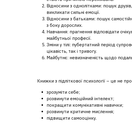
Відносини з однолітками: пошук друзів,
викликати сильні емоції.
Відносини з батьками: пошук самостійн
з боку дорослих.
Навчання: прагнення відповідати очіку
майбутньої професії.
Зміни у тілі: пубертатний період супр
цікавість, так і тривогу.
Майбутнє: невизначеність щодо подал
Як книги допомагають
Книжки з підліткової психології – це не пр
зрозуміти себе;
розвинути емоційний інтелект;
покращити комунікативні навички;
розвинути критичне мислення;
підвищити самооцінку.
Де знайти корисні кни