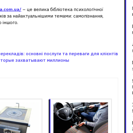
da.com.ua/
– це велика бібліотека психологічної
тків за найактуальнішими темами: самопізнання,
о іншого.
ерекладів: основні послуги та переваги для клієнтів
 которые захватывают миллионы
зані записи