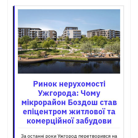
Ринок нерухомості
Ужгорода: Чому
мікрорайон Боздош став
епіцентром житлової та
комерційної забудови
За останні роки Ужгород перетворився на