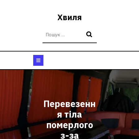
Перейти
до
Хвиля
вмісту
Кнопка
Відкрити
Перевезенн
я тіла
померлого
з-за