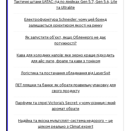
Тактичні штани UATAC: гід по лінійках Gen 5.7, Gen 5.6, Lite
та Ultralite
Електрофурнітура Schneider: чому цей бренд
залишається орієнтиром якості на ринку
Як запустити об’єкт, якщо Обленерго не дає
потужності?
Кава для холодних напоїв: яке зерно краще підходить
для айс-лате, фрапе та кави з тоніком
Логістика та постачання обладнання від LaserSvit
ПЕТ пляшки та банки: як обрати правильну упаковку для
свого продукту
Парфуми та спреї Victoria’s Secret: у чому різниця і який
аромат обрати
Надійна та якісна мультспліт-система недорого – це
цілком реально з Climat.еxpert