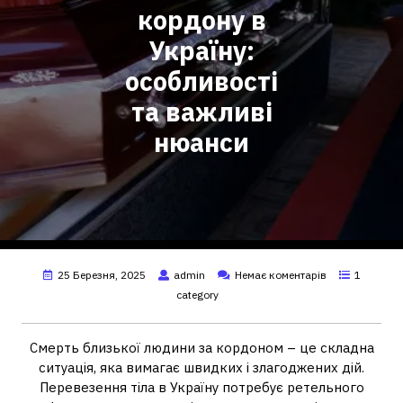
кордону в
Україну:
особливості
та важливі
нюанси
25 Березня, 2025
admin
Немає коментарів
1
category
Смерть близької людини за кордоном – це складна
ситуація, яка вимагає швидких і злагоджених дій.
Перевезення тіла в Україну потребує ретельного