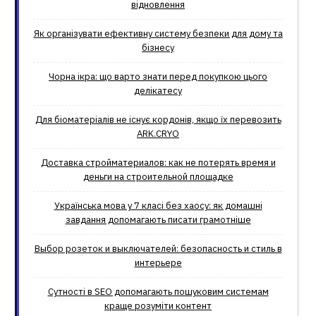
відновлення
Як організувати ефективну систему безпеки для дому та
бізнесу
Чорна ікра: що варто знати перед покупкою цього
делікатесу
Для біоматеріалів не існує кордонів, якщо їх перевозить
ARK.CRYO
Доставка стройматериалов: как не потерять время и
деньги на строительной площадке
Українська мова у 7 класі без хаосу: як домашні
завдання допомагають писати грамотніше
Выбор розеток и выключателей: безопасность и стиль в
интерьере
Сутності в SEO допомагають пошуковим системам
краще розуміти контент