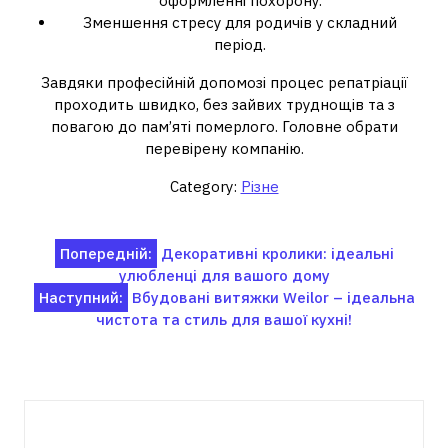
оформленні похорону.
Зменшення стресу для родичів у складний
період.
Завдяки професійній допомозі процес репатріації
проходить швидко, без зайвих труднощів та з
повагою до пам’яті померлого. Головне обрати
перевірену компанію.
Category:
Різне
Навігація
Попередній:
Декоративні кролики: ідеальні
улюбленці для вашого дому
записів
Наступний:
Вбудовані витяжки Weilor – ідеальна
чистота та стиль для вашої кухні!
Пов'язані записи