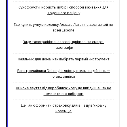
Сухофрукти: користь, вибір і способи вживання для
щоденного раціону
Где купить умную колонку Алиса в Латвии с доставкой по
всей Европе
Види тахографів: аналогові, цифрові та смарт-
тахографи
Паяльник для дома: как выбрать первый инструмент
Електрочайники DeLonghi: якість, стиль і надійність —
огляд лінійки
Жіноче взуття від виробника: чому це вигідніше і як не
помилитися з вибором
Де і як оформити страховку для вʼїзду в Україну
іноземцю.