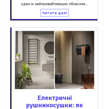
один із найпривабливіших обласних…
Читати далі
Електричні
рушникосушки: як