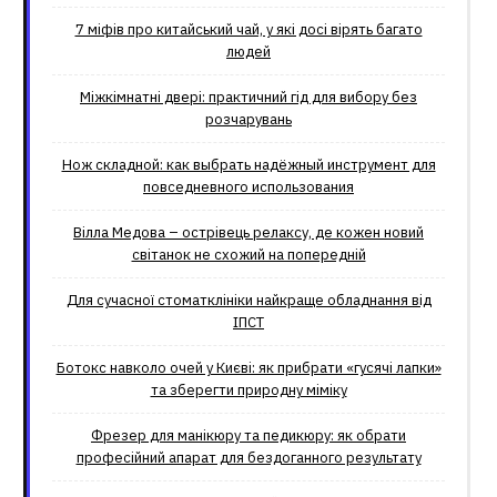
7 міфів про китайський чай, у які досі вірять багато
людей
Міжкімнатні двері: практичний гід для вибору без
розчарувань
Нож складной: как выбрать надёжный инструмент для
повседневного использования
Вілла Медова – острівець релаксу, де кожен новий
світанок не схожий на попередній
Для сучасної стоматклініки найкраще обладнання від
ІПСТ
Ботокс навколо очей у Києві: як прибрати «гусячі лапки»
та зберегти природну міміку
Фрезер для манікюру та педикюру: як обрати
професійний апарат для бездоганного результату