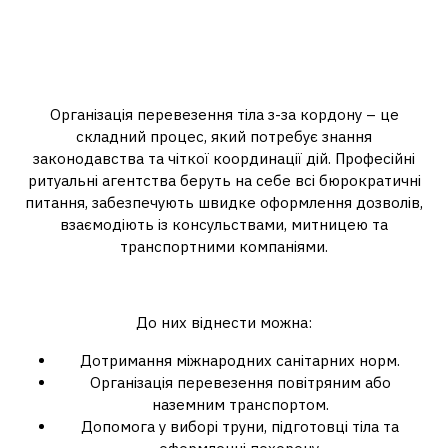
Чому варто звернутися до
професійного ритуального
агентства?
Організація перевезення тіла з-за кордону – це
складний процес, який потребує знання
законодавства та чіткої координації дій. Професійні
ритуальні агентства беруть на себе всі бюрократичні
питання, забезпечують швидке оформлення дозволів,
взаємодіють із консульствами, митницею та
транспортними компаніями.
Переваги
До них віднести можна:
Дотримання міжнародних санітарних норм.
Організація перевезення повітряним або
наземним транспортом.
Допомога у виборі труни, підготовці тіла та