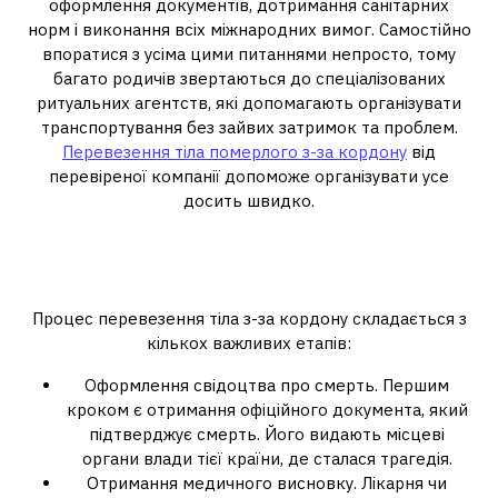
оформлення документів, дотримання санітарних
норм і виконання всіх міжнародних вимог. Самостійно
впоратися з усіма цими питаннями непросто, тому
багато родичів звертаються до спеціалізованих
ритуальних агентств, які допомагають організувати
транспортування без зайвих затримок та проблем.
Перевезення тіла померлого з-за кордону
від
перевіреної компанії допоможе організувати усе
досить швидко.
Як відбувається процес
репатріації тіла?
Процес перевезення тіла з-за кордону складається з
кількох важливих етапів:
Оформлення свідоцтва про смерть. Першим
кроком є отримання офіційного документа, який
підтверджує смерть. Його видають місцеві
органи влади тієї країни, де сталася трагедія.
Отримання медичного висновку. Лікарня чи