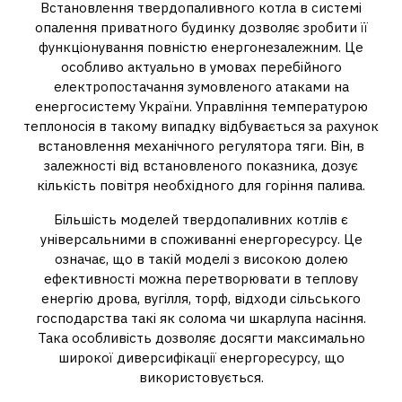
Встановлення твердопаливного котла в системі
опалення приватного будинку дозволяє зробити її
функціонування повністю енергонезалежним. Це
особливо актуально в умовах перебійного
електропостачання зумовленого атаками на
енергосистему України. Управління температурою
теплоносія в такому випадку відбувається за рахунок
встановлення механічного регулятора тяги. Він, в
залежності від встановленого показника, дозує
кількість повітря необхідного для горіння палива.
Більшість моделей твердопаливних котлів є
універсальними в споживанні енергоресурсу. Це
означає, що в такій моделі з високою долею
ефективності можна перетворювати в теплову
енергію дрова, вугілля, торф, відходи сільського
господарства такі як солома чи шкарлупа насіння.
Така особливість дозволяє досягти максимально
широкої диверсифікації енергоресурсу, що
використовується.