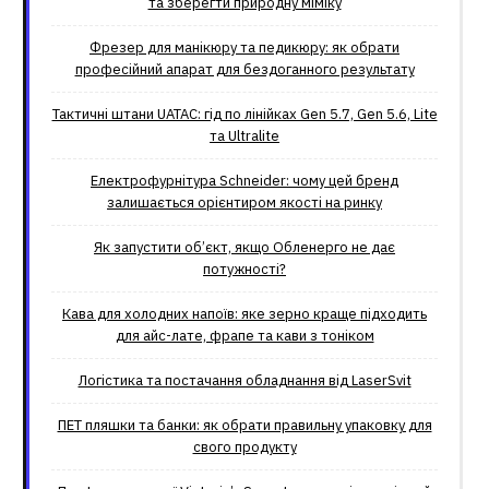
та зберегти природну міміку
Фрезер для манікюру та педикюру: як обрати
професійний апарат для бездоганного результату
Тактичні штани UATAC: гід по лінійках Gen 5.7, Gen 5.6, Lite
та Ultralite
Електрофурнітура Schneider: чому цей бренд
залишається орієнтиром якості на ринку
Як запустити об’єкт, якщо Обленерго не дає
потужності?
Кава для холодних напоїв: яке зерно краще підходить
для айс-лате, фрапе та кави з тоніком
Логістика та постачання обладнання від LaserSvit
ПЕТ пляшки та банки: як обрати правильну упаковку для
свого продукту