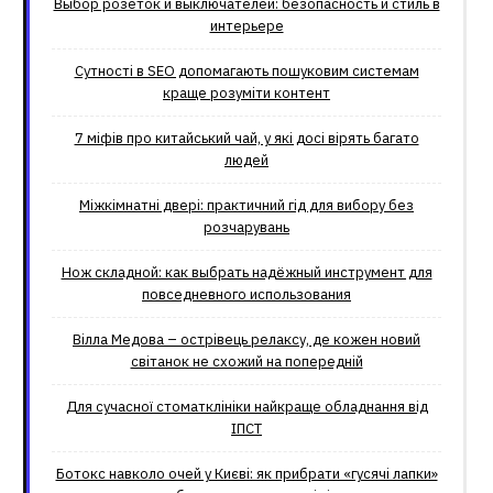
Выбор розеток и выключателей: безопасность и стиль в
интерьере
Сутності в SEO допомагають пошуковим системам
краще розуміти контент
7 міфів про китайський чай, у які досі вірять багато
людей
Міжкімнатні двері: практичний гід для вибору без
розчарувань
Нож складной: как выбрать надёжный инструмент для
повседневного использования
Вілла Медова – острівець релаксу, де кожен новий
світанок не схожий на попередній
Для сучасної стоматклініки найкраще обладнання від
ІПСТ
Ботокс навколо очей у Києві: як прибрати «гусячі лапки»