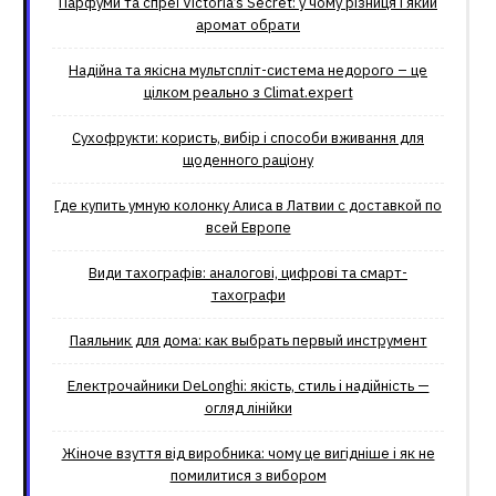
Парфуми та спреї Victoria’s Secret: у чому різниця і який
аромат обрати
Надійна та якісна мультспліт-система недорого – це
цілком реально з Climat.еxpert
Сухофрукти: користь, вибір і способи вживання для
щоденного раціону
Где купить умную колонку Алиса в Латвии с доставкой по
всей Европе
Види тахографів: аналогові, цифрові та смарт-
тахографи
Паяльник для дома: как выбрать первый инструмент
Електрочайники DeLonghi: якість, стиль і надійність —
огляд лінійки
Жіноче взуття від виробника: чому це вигідніше і як не
помилитися з вибором