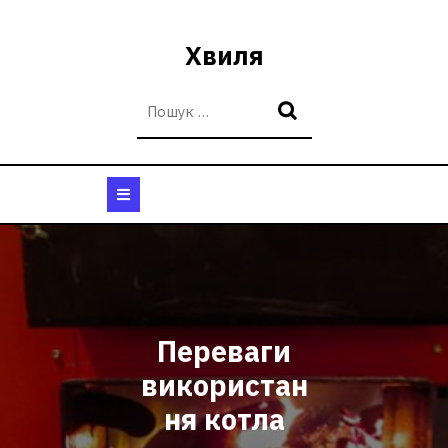
Перейти
до
Хвиля
вмісту
Кнопка
Відкрити
Переваги
використан
ня котла