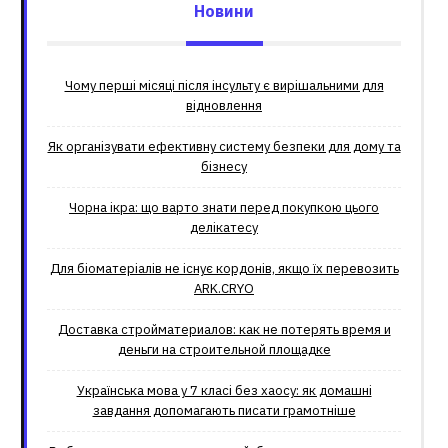
Новини
Чому перші місяці після інсульту є вирішальними для
відновлення
Як організувати ефективну систему безпеки для дому та
бізнесу
Чорна ікра: що варто знати перед покупкою цього
делікатесу
Для біоматеріалів не існує кордонів, якщо їх перевозить
ARK.CRYO
Доставка стройматериалов: как не потерять время и
деньги на строительной площадке
Українська мова у 7 класі без хаосу: як домашні
завдання допомагають писати грамотніше