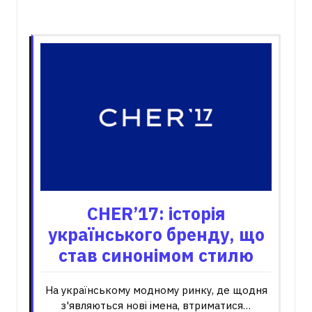
Пов'язані записи
CHER’17: історія
українського бренду, що
став синонімом стилю
На українському модному ринку, де щодня
з'являються нові імена, втриматися…