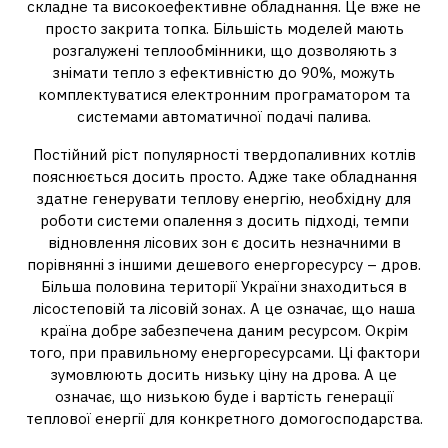
складне та високоефективне обладнання. Це вже не
просто закрита топка. Більшість моделей мають
розгалужені теплообмінники, що дозволяють з
знімати тепло з ефективністю до 90%, можуть
комплектуватися електронним програматором та
системами автоматичної подачі палива.
Постійний ріст популярності твердопаливних котлів
пояснюється досить просто. Адже таке обладнання
здатне генерувати теплову енергію, необхідну для
роботи системи опалення з досить підході, темпи
відновлення лісових зон є досить незначними в
порівнянні з іншими дешевого енергоресурсу – дров.
Більша половина території України знаходиться в
лісостеповій та лісовій зонах. А це означає, що наша
країна добре забезпечена даним ресурсом. Окрім
того, при правильному енергоресурсами. Ці фактори
зумовлюють досить низьку ціну на дрова. А це
означає, що низькою буде і вартість генерації
теплової енергії для конкретного домогосподарства.