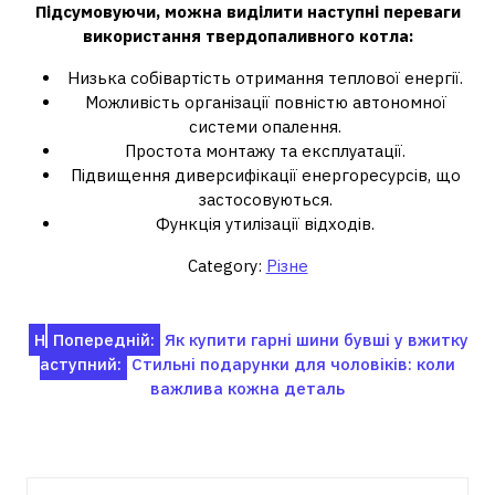
Підсумовуючи, можна виділити наступні переваги
використання твердопаливного котла:
Низька собівартість отримання теплової енергії.
Можливість організації повністю автономної
системи опалення.
Простота монтажу та експлуатації.
Підвищення диверсифікації енергоресурсів, що
застосовуються.
Функція утилізації відходів.
Category:
Різне
Навігація
Н
Попередній:
Як купити гарні шини бувші у вжитку
аступний:
Стильні подарунки для чоловіків: коли
записів
важлива кожна деталь