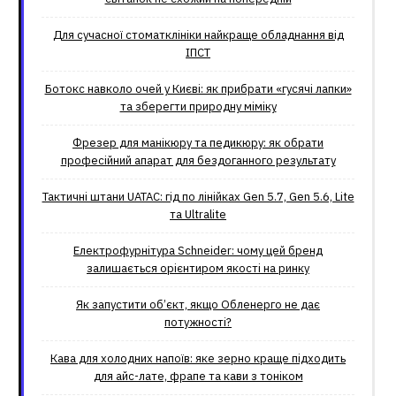
Для сучасної стоматклініки найкраще обладнання від
ІПСТ
Ботокс навколо очей у Києві: як прибрати «гусячі лапки»
та зберегти природну міміку
Фрезер для манікюру та педикюру: як обрати
професійний апарат для бездоганного результату
Тактичні штани UATAC: гід по лінійках Gen 5.7, Gen 5.6, Lite
та Ultralite
Електрофурнітура Schneider: чому цей бренд
залишається орієнтиром якості на ринку
Як запустити об’єкт, якщо Обленерго не дає
потужності?
Кава для холодних напоїв: яке зерно краще підходить
для айс-лате, фрапе та кави з тоніком