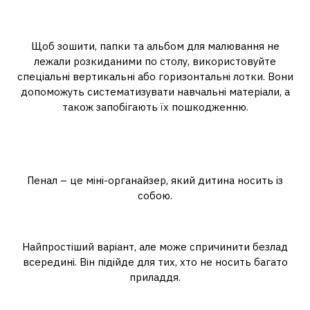
Лоток для паперу та зошитів
Щоб зошити, папки та альбом для малювання не
лежали розкиданими по столу, використовуйте
спеціальні вертикальні або горизонтальні лотки. Вони
допоможуть систематизувати навчальні матеріали, а
також запобігають їх пошкодженню.
Ідеальний пенал: порядок
завжди під рукою
Пенал – це міні-органайзер, який дитина носить із
собою.
Пенал-косметичка
Найпростіший варіант, але може спричинити безлад
всередині. Він підійде для тих, хто не носить багато
приладдя.
Пенал-тубус