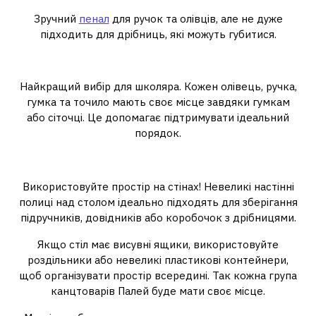
Зручний
пенал
для ручок та олівців, але не дуже
підходить для дрібниць, які можуть губитися.
Пенал з відділеннями
Найкращий вибір для школяра. Кожен олівець, ручка,
гумка та точило мають своє місце завдяки гумкам
або сіточці. Це допомагає підтримувати ідеальний
порядок.
Додаткові ідеї для зберігання
Використовуйте простір на стінах! Невеликі настінні
полиці над столом ідеально підходять для зберігання
підручників, довідників або коробочок з дрібницями.
Якщо стіл має висувні ящики, використовуйте
роздільники або невеликі пластикові контейнери,
щоб організувати простір всередині. Так кожна група
канцтоварів Палей буде мати своє місце.