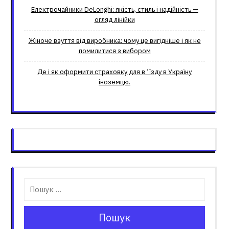
Електрочайники DeLonghi: якість, стиль і надійність —
огляд лінійки
Жіноче взуття від виробника: чому це вигідніше і як не
помилитися з вибором
Де і як оформити страховку для вʼїзду в Україну
іноземцю.
Пошук