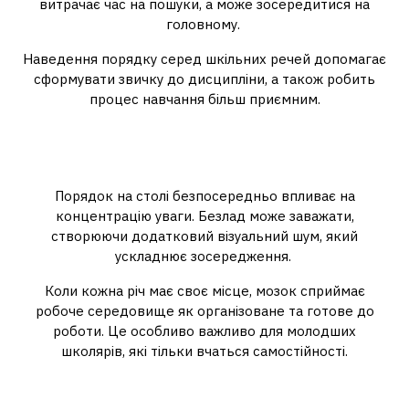
витрачає час на пошуки, а може зосередитися на
головному.
Наведення порядку серед шкільних речей допомагає
сформувати звичку до дисципліни, а також робить
процес навчання більш приємним.
Чому важливо підтримувати
порядок?
Порядок на столі безпосередньо впливає на
концентрацію уваги. Безлад може заважати,
створюючи додатковий візуальний шум, який
ускладнює зосередження.
Коли кожна річ має своє місце, мозок сприймає
робоче середовище як організоване та готове до
роботи. Це особливо важливо для молодших
школярів, які тільки вчаться самостійності.
Ідеї для зберігання на столі