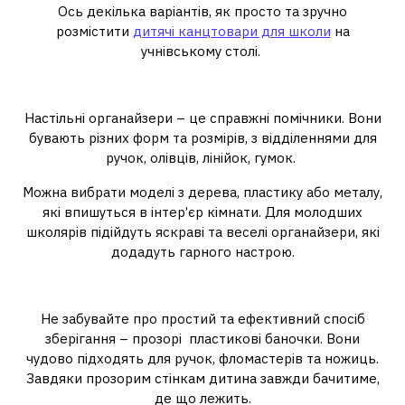
Ось декілька варіантів, як просто та зручно
розмістити
дитячі канцтовари для школи
на
учнівському столі.
Органайзери та підставки
Настільні органайзери – це справжні помічники. Вони
бувають різних форм та розмірів, з відділеннями для
ручок, олівців, лінійок, гумок.
Можна вибрати моделі з дерева, пластику або металу,
які впишуться в інтер’єр кімнати. Для молодших
школярів підійдуть яскраві та веселі органайзери, які
додадуть гарного настрою.
Прозорі баночки та склянки
Не забувайте про простий та ефективний спосіб
зберігання – прозорі пластикові баночки. Вони
чудово підходять для ручок, фломастерів та ножиць.
Завдяки прозорим стінкам дитина завжди бачитиме,
де що лежить.