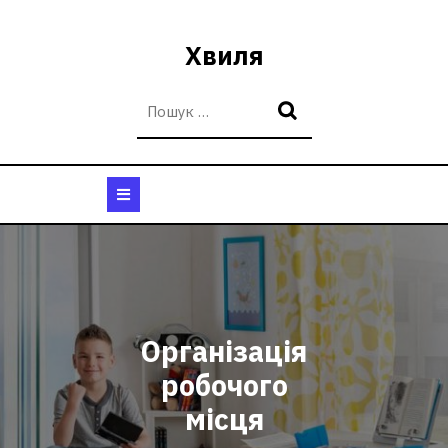
Перейти
до
Хвиля
вмісту
Кнопка
Відкрити
Організація
робочого
місця