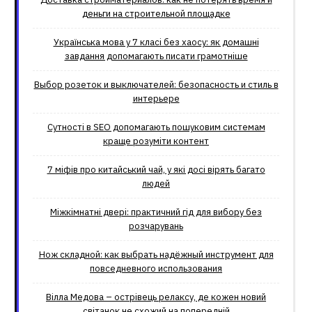
деньги на строительной площадке
Українська мова у 7 класі без хаосу: як домашні
завдання допомагають писати грамотніше
Выбор розеток и выключателей: безопасность и стиль в
интерьере
Сутності в SEO допомагають пошуковим системам
краще розуміти контент
7 міфів про китайський чай, у які досі вірять багато
людей
Міжкімнатні двері: практичний гід для вибору без
розчарувань
Нож складной: как выбрать надёжный инструмент для
повседневного использования
Вілла Медова – острівець релаксу, де кожен новий
світанок не схожий на попередній