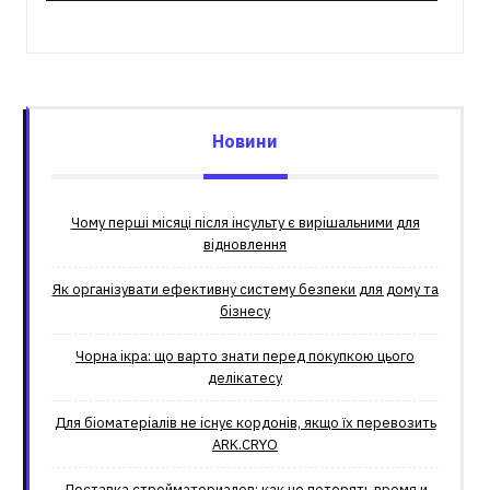
Новини
Чому перші місяці після інсульту є вирішальними для
відновлення
Як організувати ефективну систему безпеки для дому та
бізнесу
Чорна ікра: що варто знати перед покупкою цього
делікатесу
Для біоматеріалів не існує кордонів, якщо їх перевозить
ARK.CRYO
Доставка стройматериалов: как не потерять время и