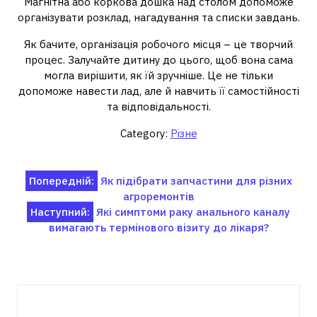
Магнітна або коркова дошка над столом допоможе
організувати розклад, нагадування та списки завдань.
Як бачите, організація робочого місця – це творчий
процес. Залучайте дитину до цього, щоб вона сама
могла вирішити, як їй зручніше. Це не тільки
допоможе навести лад, але й навчить її самостійності
та відповідальності.
Category:
Різне
Навігація
Попередній:
Як підібрати запчастини для різних
агроремонтів
записів
Наступний:
Які симптоми раку анального каналу
вимагають термінового візиту до лікаря?
Пов'язані записи