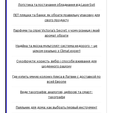
Логістика та постачання обладнання від LaserSvit
ПЕТ пляшки та банки: як обрати правильну упаковку для
свого продукту
Парфуми та спреї Victoria’s Secret: у чому різниця і який
аромат обрати
Надійна та якісна мультспліт-система недорого – це
цілком реально з Climat.еxpert
Сухофрукти: користь, вибір і способи вживання для
щоденного раціону
Где купить умную колонку Алиса в Латвии с доставкой по
всей Европе
Види тахографів: аналогові, цифрові та смарт-
тахографи
Паяльник для дома: как выбрать первый инструмент