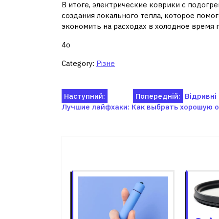
В итоге, электрические коврики с подогр
создания локального тепла, которое пом
экономить на расходах в холодное время г
4o
Category:
Різне
Навігація
Наступний:
Попередній:
Відривні
Лучшие лайфхаки: Как выбрать хорошую о
записів
Пов'я