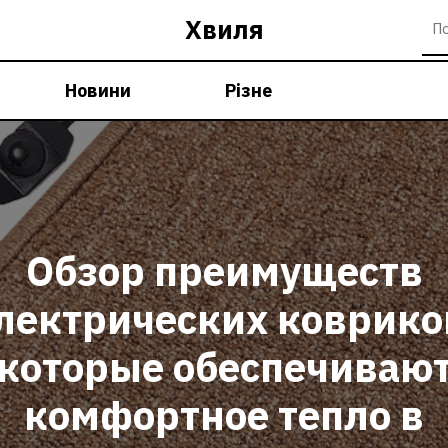
Хвиля
Новини
Різне
Обзор преимуществ
лектрических коврико
которые обеспечиваю
комфортное тепло в