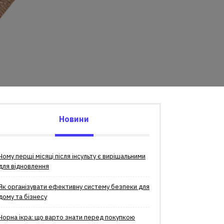
Новини
Чому перші місяці після інсульту є вирішальними
для відновлення
Як організувати ефективну систему безпеки для
дому та бізнесу
Чорна ікра: що варто знати перед покупкою