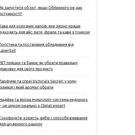
Як запустити об’єкт, якщо Обленерго не дає
потужності?
Кава для холодних напоїв: яке зерно краще
підходить для айс-лате, фрапе та кави з тоніком
Логістика та постачання обладнання від
LaserSvit
ПЕТ пляшки та банки: як обрати правильну
упаковку для свого продукту
Парфуми та спреї Victoria’s Secret: у чому
різниця і який аромат обрати
Надійна та якісна мультспліт-система недорого
– це цілком реально з Climat.еxpert
Сухофрукти: користь, вибір і способи вживання
для щоденного раціону