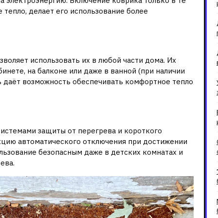
а электроэнергию. Включение коврика только в те
 тепло, делает его использование более
мобильность
зволяет использовать их в любой части дома. Их
инете, на балконе или даже в ванной (при наличии
ть даёт возможность обеспечивать комфортное тепло
истемами защиты от перегрева и короткого
кцию автоматического отключения при достижении
ользование безопасным даже в детских комнатах и
ева.