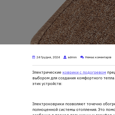
24 Грудня, 2024
admin
Немає коментарів
Электрические
коврики с подогревом
пред
выбором для создания комфортного тепла 
этих устройств:
1.
Экономия энергии
Электроковрики позволяют точечно обогре
полноценной системы отопления. Это помо