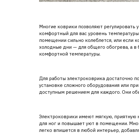
4.
Регулировка темпе
Многие коврики позволяют регулировать у
комфортный для вас уровень температуры.
помещении сильно колеблется, или если ко
холодные дни — для общего обогрева, а в
комфортной температуры.
5.
Простота использов
Для работы электроковрика достаточно по
установке сложного оборудования или при
доступным решением для каждого. Они обыч
6.
Эргономичность и к
Электроковрики имеют мягкую, приятную 
для ног и повышает уют в помещении. Мно
легко впишется в любой интерьер, добавля