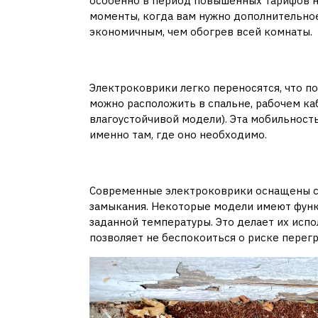
особенно в период повышенных тарифов н
моменты, когда вам нужно дополнительное
экономичным, чем обогрев всей комнаты.
2.
Универсальность и 
Электроковрики легко переносятся, что по
можно расположить в спальне, рабочем каб
влагоустойчивой модели). Эта мобильнос
именно там, где оно необходимо.
3.
Безопасность
Современные электроковрики оснащены с
замыкания. Некоторые модели имеют фун
заданной температуры. Это делает их исп
позволяет не беспокоиться о риске перегр