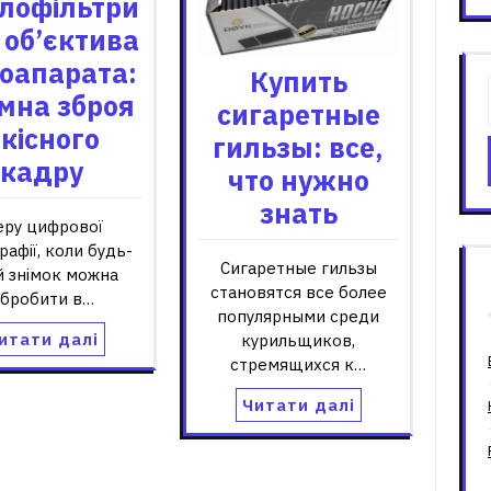
тлофільтри
 об’єктива
оапарата:
Купить
мна зброя
сигаретные
кісного
гильзы: все,
кадру
что нужно
знать
еру цифрової
рафії, коли будь-
Сигаретные гильзы
й знімок можна
становятся все более
бробити в…
популярными среди
итати далі
курильщиков,
стремящихся к…
Читати далі