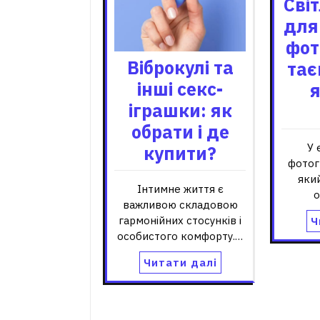
Сві
для
фот
Віброкулі та
тає
інші секс-
я
іграшки: як
обрати і де
У 
купити?
фотог
яки
Інтимне життя є
о
важливою складовою
гармонійних стосунків і
Ч
особистого комфорту.…
Читати далі