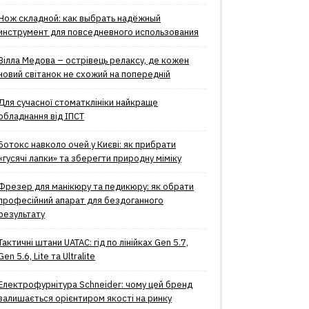
Нож складной: как выбрать надёжный
инструмент для повседневного использования
Вілла Медова – острівець релаксу, де кожен
новий світанок не схожий на попередній
Для сучасної стоматклініки найкраще
обладнання від ІПСТ
Ботокс навколо очей у Києві: як прибрати
«гусячі лапки» та зберегти природну міміку
Фрезер для манікюру та педикюру: як обрати
професійний апарат для бездоганного
результату
Тактичні штани UATAC: гід по лінійках Gen 5.7,
Gen 5.6, Lite та Ultralite
Електрофурнітура Schneider: чому цей бренд
залишається орієнтиром якості на ринку