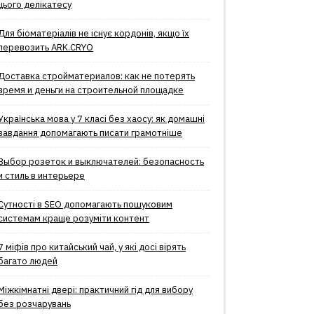
цього делікатесу
Для біоматеріалів не існує кордонів, якщо їх
перевозить ARK.CRYO
Доставка стройматериалов: как не потерять
время и деньги на строительной площадке
Українська мова у 7 класі без хаосу: як домашні
завдання допомагають писати грамотніше
Выбор розеток и выключателей: безопасность
и стиль в интерьере
Сутності в SEO допомагають пошуковим
системам краще розуміти контент
7 міфів про китайський чай, у які досі вірять
багато людей
Міжкімнатні двері: практичний гід для вибору
без розчарувань