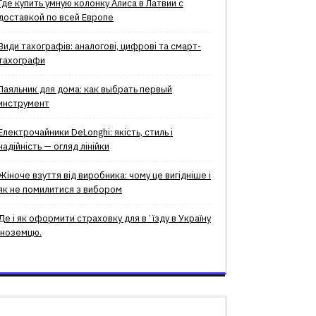
Где купить умную колонку Алиса в Латвии с
доставкой по всей Европе
Види тахографів: аналогові, цифрові та смарт-
тахографи
Паяльник для дома: как выбрать первый
инструмент
Електрочайники DeLonghi: якість, стиль і
надійність — огляд лінійки
Жіноче взуття від виробника: чому це вигідніше і
як не помилитися з вибором
Де і як оформити страховку для вʼїзду в Україну
іноземцю.