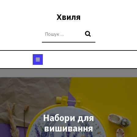
Перейти
до
Хвиля
вмісту
Кнопка
Відкрити
Набори для
вишивання