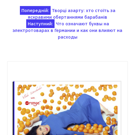
Навігація
Попередній:
Творці азарту: хто стоїть за
яскравими обертаннями барабанів
записів
Наступний:
Что означают буквы на
электротоварах в Германии и как они влияют на
расходы
Пов'язані записи