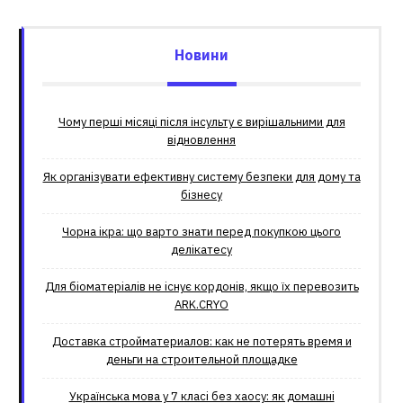
Новини
Чому перші місяці після інсульту є вирішальними для
відновлення
Як організувати ефективну систему безпеки для дому та
бізнесу
Чорна ікра: що варто знати перед покупкою цього
делікатесу
Для біоматеріалів не існує кордонів, якщо їх перевозить
ARK.CRYO
Доставка стройматериалов: как не потерять время и
деньги на строительной площадке
Українська мова у 7 класі без хаосу: як домашні