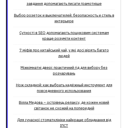
завдання допомагають писати грамотніше
Выбор розеток и выключателей: безопасность и стиль в
интерьере
Сутності в SEO допомагають пошуковим системам
краще розуміти контент
7 міфів про китайський чай, у які досі вірять багато
людей
Міжкімнатні двері: практичний гід для вибору без
розчарувань
Нож складной: как выбрать надёжный инструмент для
повседневного использования
Вілла Медова – острівець релаксу, де кожен новий
світанок не схожий на попередній
Для сучасної стоматклініки найкраще обладнання від
ІПСТ