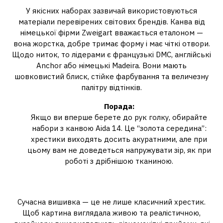
У якісних наборах зазвичай використовуються
матеріали перевірених світових брендів. Канва від
німецької фірми Zweigart вважається еталоном —
вона жорстка, добре тримає форму і має чіткі отвори.
Щодо ниток, то лідерами є французькі DMC, англійські
Anchor або німецькі Madeira. Вони мають
шовковистий блиск, стійке фарбування та величезну
палітру відтінків.
Порада:
Якщо ви вперше берете до рук голку, обирайте
набори з канвою Aida 14. Це “золота середина”:
хрестики виходять досить акуратними, але при
цьому вам не доведеться напружувати зір, як при
роботі з дрібнішою тканиною.
Техніки, що додають об’єму
Сучасна вишивка — це не лише класичний хрестик.
Щоб картина виглядала живою та реалістичною,