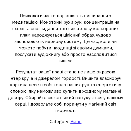
перезавантаження
Психологи часто порівнюють вишивання з
медитацією. Монотонні рухи рук, концентрація на
схемі та споглядання того, як з хаосу кольорових
плям народжується цілісний образ, чудово
заспокоюють нервову систему. Це час, коли ви
можете побути наодинці зі своїми думками,
послухати аудіокнигу або просто насолодитися
тишею.
Результат вашої праці стане не лише окрасою
інтер’єру, а й джерелом гордості. Вишита власноруч
картина несе в собі тепло ваших рук та енергетику
спокою, яку неможливо купити в жодному магазині
декору. Обирайте сюжет, який відгукується у вашому
серці, і дозвольте собі поринути у магічний світ
творчості.
Category:
Різне