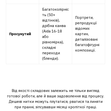
Багатоколірніс
ть (50+
Портрети,
відтінків),
репродукції
дрібна канва
відомих
(Aida 16-18
Просунутий
картин,
або
деталізовані
рівномірка),
багатофігурні
складні
композиції.
переходи
(бленди).
Матеріали мають значення:
канва та нитки
Від якості складових залежить не тільки вигляд
готової роботи, але й ваше задоволення від процесу.
Дешеві нитки можуть плутатися, рватися та линяти
при пранні, зіпсувавши місяці кропіткої праці.