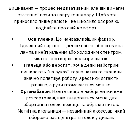
Вишивання — процес медитативний, але він вимагає
статичної пози та напруження зору. Щоб хобі
приносило лише радість і не шкодило здоров’ю,
подбайте про свій комфорт.
Освітлення.
Це найважливіший фактор.
Ідеальний варіант — денне світло або потужна
лампа з нейтральним або холодним спектром,
яка не спотворює кольори ниток.
П’яльця або верстат.
Хоча деякі майстрині
вишивають “на руках”, гарна натяжка тканини
значно полегшує роботу. Хрестики лягають
рівніше, а руки втомлюються менше.
Органайзери.
Навіть якщо в наборі нитки вже
розсортовані, вам знадобиться місце для
зберігання голок, ножиць та обрізків ниток.
Магнітна игольниця — незамінний аксесуар, який
вбереже вас від втрати голок у дивані.
Вишивка як спосіб