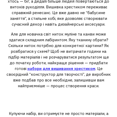
хтось — біг, а дедалі більше людей повертаються до
витоків рукоділля. Вишивка хрестиком переживає
справжній ренесанс. Це вже давно не “бабусине
заняття”, а стильне хобі, яке дозволяє створювати
сучасний декор і навіть дизайнерські аксесуари.
Але для новачка світ ниток муліне та канви може
здатися складним лабіринтом. Яку тканину обрати?
Скільки ниток потрібно для конкретної картини? Як
розібратися у схемі? Щоб не витрачати години на
підбір матеріалів і не розчаруватися результатом ще
до початку роботи, найкраще рішення — придбати
готові
набори для вишивання хрестиком
. Це
своєрідний “конструктор для творчості”, де виробник
вже подбав про все необхідне, залишивши вам
найприємніше — процес створення краси.
Що ховається всередині
коробки?
Купуючи набір, ви отримуєте не просто матеріали, а