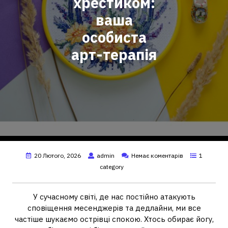
хрестиком:
ваша
особиста
арт-терапія
20 Лютого, 2026
admin
Немає коментарів
1
category
У сучасному світі, де нас постійно атакують
сповіщення месенджерів та дедлайни, ми все
частіше шукаємо острівці спокою. Хтось обирає йогу,