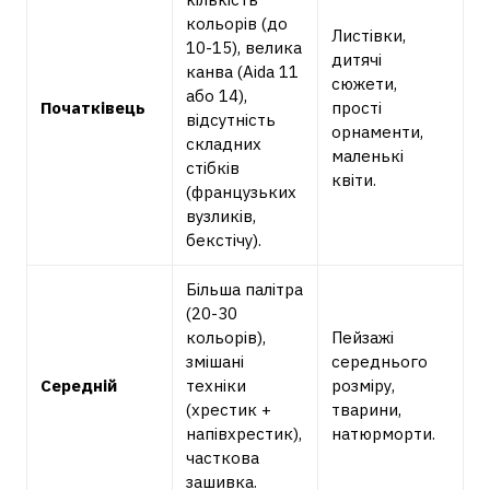
кольорів (до
Листівки,
10-15), велика
дитячі
канва (Aida 11
сюжети,
або 14),
Початківець
прості
відсутність
орнаменти,
складних
маленькі
стібків
квіти.
(французьких
вузликів,
бекстічу).
Більша палітра
(20-30
кольорів),
Пейзажі
змішані
середнього
Середній
техніки
розміру,
(хрестик +
тварини,
напівхрестик),
натюрморти.
часткова
зашивка.