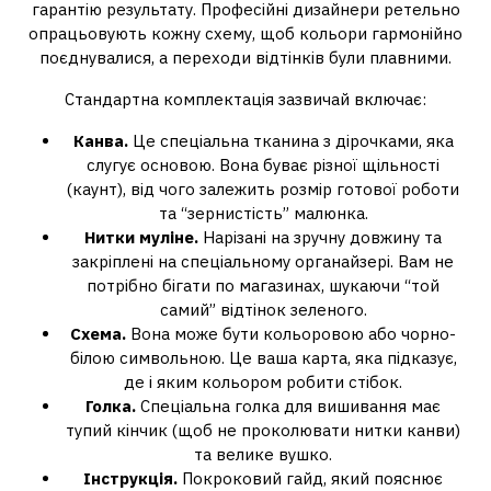
гарантію результату. Професійні дизайнери ретельно
опрацьовують кожну схему, щоб кольори гармонійно
поєднувалися, а переходи відтінків були плавними.
Стандартна комплектація зазвичай включає:
Канва.
Це спеціальна тканина з дірочками, яка
слугує основою. Вона буває різної щільності
(каунт), від чого залежить розмір готової роботи
та “зернистість” малюнка.
Нитки муліне.
Нарізані на зручну довжину та
закріплені на спеціальному органайзері. Вам не
потрібно бігати по магазинах, шукаючи “той
самий” відтінок зеленого.
Схема.
Вона може бути кольоровою або чорно-
білою символьною. Це ваша карта, яка підказує,
де і яким кольором робити стібок.
Голка.
Спеціальна голка для вишивання має
тупий кінчик (щоб не проколювати нитки канви)
та велике вушко.
Інструкція.
Покроковий гайд, який пояснює