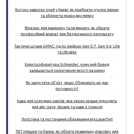
Ботокс навколо очей у Києві: як прибрати «гусячі лапки»
та зберегти природну міміку
Фрезер для манікюру та педикюру: як обрати
професійний апарат для бездоганного результату
Тактичні штани UATAC: гід по лінійках Gen 5.7, Gen 5.6, Lite
та Ultralite
Електрофурнітура Schneider: чому цей бренд
залишається орієнтиром якості на ринку
Як запустити об’єкт, якщо Обленерго не дає
потужності?
Кава для холодних напоїв: яке зерно краще підходить
для айс-лате, фрапе та кави з тоніком
Логістика та постачання обладнання від LaserSvit
ПЕТ пляшки та банки: як обрати правильну упаковку для