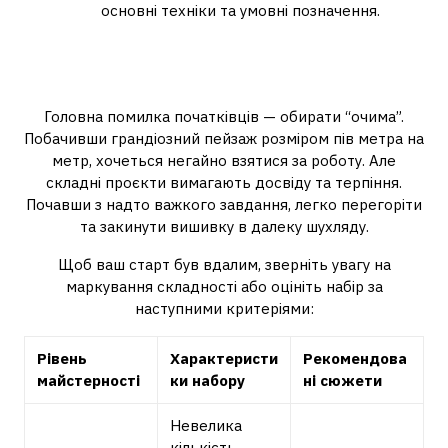
основні техніки та умовні позначення.
Як не помилитися з рівнем
складності
Головна помилка початківців — обирати “очима”.
Побачивши грандіозний пейзаж розміром пів метра на
метр, хочеться негайно взятися за роботу. Але
складні проєкти вимагають досвіду та терпіння.
Почавши з надто важкого завдання, легко перегоріти
та закинути вишивку в далеку шухляду.
Щоб ваш старт був вдалим, зверніть увагу на
маркування складності або оцініть набір за
наступними критеріями:
Рівень
Характеристи
Рекомендова
майстерності
ки набору
ні сюжети
Невелика
кількість