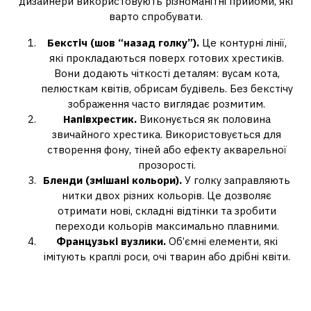
дизайнери використовують різноманітні прийоми, які
варто спробувати.
Бекстіч (шов “назад голку”).
Це контурні лінії,
які прокладаються поверх готових хрестиків.
Вони додають чіткості деталям: вусам кота,
пелюсткам квітів, обрисам будівель. Без бекстічу
зображення часто виглядає розмитим.
Напівхрестик.
Виконується як половина
звичайного хрестика. Використовується для
створення фону, тіней або ефекту акварельної
прозорості.
Бленди (змішані кольори).
У голку заправляють
нитки двох різних кольорів. Це дозволяє
отримати нові, складні відтінки та зробити
переходи кольорів максимально плавними.
Французькі вузлики.
Об’ємні елементи, які
імітують краплі роси, очі тварин або дрібні квіти.
Організація робочого місця:
запорука комфорту