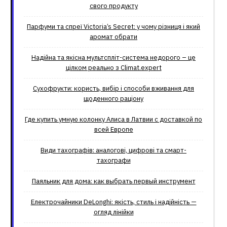
свого продукту
Парфуми та спреї Victoria’s Secret: у чому різниця і який
аромат обрати
Надійна та якісна мультспліт-система недорого – це
цілком реально з Climat.еxpert
Сухофрукти: користь, вибір і способи вживання для
щоденного раціону
Где купить умную колонку Алиса в Латвии с доставкой по
всей Европе
Види тахографів: аналогові, цифрові та смарт-
тахографи
Паяльник для дома: как выбрать первый инструмент
Електрочайники DeLonghi: якість, стиль і надійність —
огляд лінійки