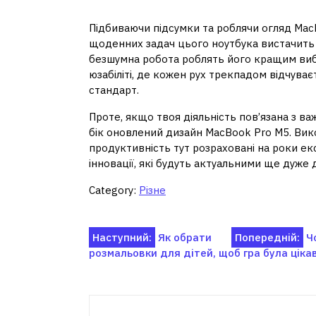
користувачеві
Підбиваючи підсумки та роблячи огляд MacB
щоденних задач цього ноутбука вистачить і
безшумна робота роблять його кращим вибо
юзабіліті, де кожен рух трекпадом відчува
стандарт.
Проте, якщо твоя діяльність пов’язана з в
бік оновлений дизайн MacBook Pro M5. Вико
продуктивність тут розраховані на роки екс
інновації, які будуть актуальними ще дуже 
Category:
Різне
Навігація
Наступний:
Як обрати
Попередній:
Ч
розмальовки для дітей, щоб гра була цік
записів