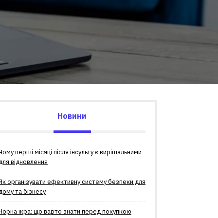
Новини
Чому перші місяці після інсульту є вирішальними
для відновлення
Як організувати ефективну систему безпеки для
дому та бізнесу
Чорна ікра: що варто знати перед покупкою