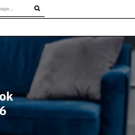
ook
26