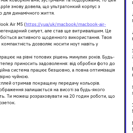
pple знову довела, що ультратонкий корпус з
 для динамічного життя.
ok Air M5 (
https://y.ua/uk/macbook/macbook-air-
й легендарний силует, але став ще витривалішим. Це
е боїться активного щоденного використання. Твоя
я компактність дозволяє носити ноут навіть у
працює на рівні топових рішень минулих років. Будь-
 тепер приносить задоволення: від обробки фото до
ійна система працює безшовно, а повна оптимізація
вірно чуйною.
дисплей отримав покращену передачу кольорів.
зображення залишається на висоті за будь-якого
сть. Ти можеш розраховувати на 20 годин роботи, що
озеток.
ина для тих, хто не знає