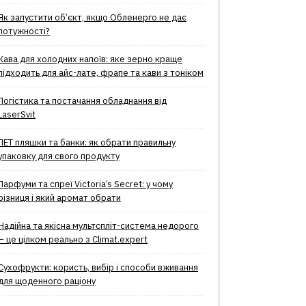
Як запустити об’єкт, якщо Обленерго не дає
потужності?
Кава для холодних напоїв: яке зерно краще
підходить для айс-лате, фрапе та кави з тоніком
Логістика та постачання обладнання від
LaserSvit
ПЕТ пляшки та банки: як обрати правильну
упаковку для свого продукту
Парфуми та спреї Victoria’s Secret: у чому
різниця і який аромат обрати
Надійна та якісна мультспліт-система недорого
– це цілком реально з Climat.еxpert
Сухофрукти: користь, вибір і способи вживання
для щоденного раціону