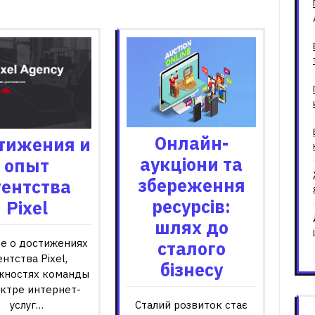
зані записи
Онлайн-
тижения и
аукціони та
опыт
збереження
гентства
ресурсів:
Pixel
шлях до
те о достижениях
сталого
ентства Pixel,
бізнесу
жностях команды
ектре интернет-
услуг…
Сталий розвиток стає