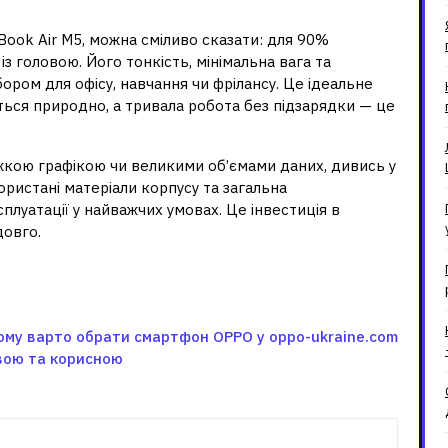
ook Air M5, можна сміливо сказати: для 90%
з головою. Його тонкість, мінімальна вага та
ром для офісу, навчання чи фрілансу. Це ідеальне
ється природно, а тривала робота без підзарядки — це
ажкою графікою чи великими об’ємами даних, дивись у
ристані матеріали корпусу та загальна
плуатації у найважчих умовах. Це інвестиція в
довго.
ому варто обрати смартфон OPPO у oppo-ukraine.com
авою та корисною