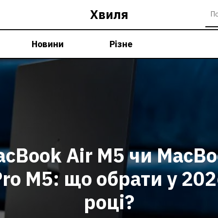
Хвиля
Новини
Різне
cBook Air M5 чи MacB
ro M5: що обрати у 20
році?