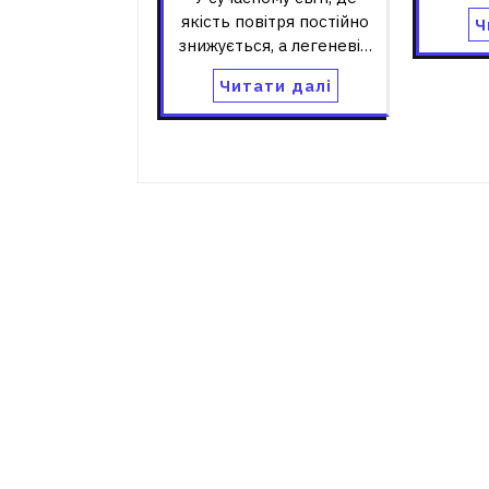
якість повітря постійно
Ч
знижується, а легеневі…
Читати далі