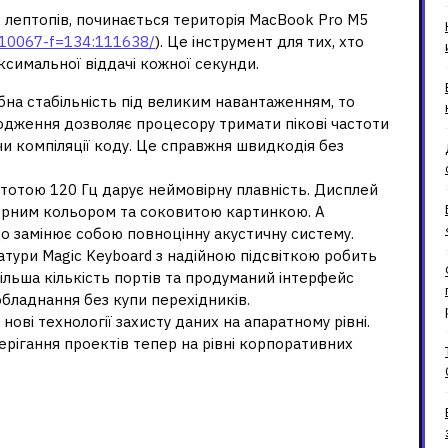
 лептопів, починається територія MacBook Pro M5
c10067-f=134:111638/
). Це інструмент для тих, хто
ксимальної віддачі кожної секунди.
бна стабільність під великим навантаженням, то
лодження дозволяє процесору тримати пікові частоти
 чи компіляції коду. Це справжня швидкодія без
астотою 120 Гц дарує неймовірну плавність. Дисплей
чорним кольором та соковитою картинкою. А
що замінює собою повноцінну акустичну систему.
іатури Magic Keyboard з надійною підсвіткою робить
ільша кількість портів та продуманий інтерфейс
бладнання без купи перехідників.
нові технології захисту даних на апаратному рівні.
берігання проектів тепер на рівні корпоративних
ередньостатистичному