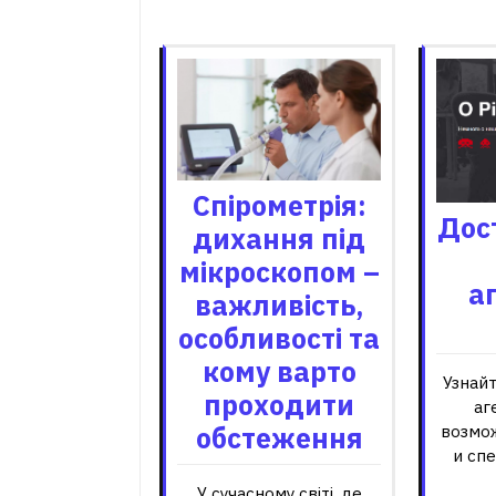
Пов'я
Спірометрія:
Дос
дихання під
мікроскопом –
а
важливість,
особливості та
кому варто
Узнай
проходити
аг
обстеження
возмо
и сп
У сучасному світі, де