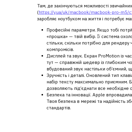
Там, де закінчуються можливості звичайних
(
https://y.ua/uk/macbook/macbook-pro-m5/
заробляє ноутбуком на життя і потребує ма
Професійні параметри. Якщо тобі потрі
«прошка» — твій вибір. Її система охо
стільки, скільки потрібно для рендеру
компромісів.
Дисплей та звук. Екран ProMotion із ч
тут — справжній шедевр із глибоким 
вбудований звук настільки об’ємний, 
Зручність і деталі. Оновлений тип клав
набір тексту максимально приємним. Б
дозволяють під’єднати все необхідне о
Безпека та інновації. Apple впровадила 
Твоя безпека в мережі та надійність з
стандартів.
Що краще купити с