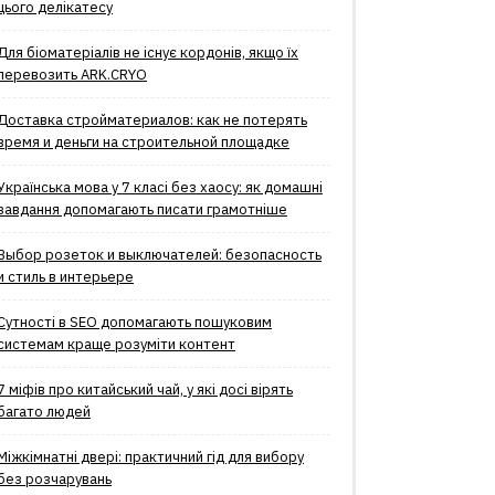
цього делікатесу
Для біоматеріалів не існує кордонів, якщо їх
перевозить ARK.CRYO
Доставка стройматериалов: как не потерять
время и деньги на строительной площадке
Українська мова у 7 класі без хаосу: як домашні
завдання допомагають писати грамотніше
Выбор розеток и выключателей: безопасность
и стиль в интерьере
Сутності в SEO допомагають пошуковим
системам краще розуміти контент
7 міфів про китайський чай, у які досі вірять
багато людей
Міжкімнатні двері: практичний гід для вибору
без розчарувань