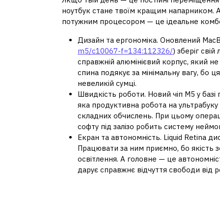
ноутбук стане твоїм кращим напарником. A
потужним процесором — це ідеальне комбо
Дизайн та ергономіка. Оновлений MacBo
m5/c10067-f=134:112326/
) зберіг сві
справжній алюмінієвий корпус, який н
спина подякує за мінімальну вагу, бо ц
невеликій сумці.
Швидкість роботи. Новий чіп M5 у базі 
яка продуктивна робота на ультрабуку
складних обчислень. При цьому операц
софту під залізо робить систему неймо
Екран та автономність. Liquid Retina 
Працювати за ним приємно, бо якість 
освітлення. А головне — це автономні
дарує справжнє відчуття свободи від р
MacBook Pro M5: маш
кордонів