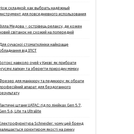
Нож складной: как выбрать надёжный
инструмент для повседневного использования
Вілла Медова – острівець релаксу, де кожен
новий світанок не схожий на попередній
Для сучасної стоматклініки найкраще
обладнання від ІПСТ
Ботокс навколо очей у Києві: як прибрати
«гусячі лапки» та зберегти природну міміку
Фрезер для манікюру та педикюру: як обрати
професійний апарат для бездоганного
результату
Тактичні штани UATAC: гід по лінійках Gen 5.7,
Gen 5.6, Lite та Ultralite
Електрофурнітура Schneider: чому цей бренд
залишається орієнтиром якості на ринку