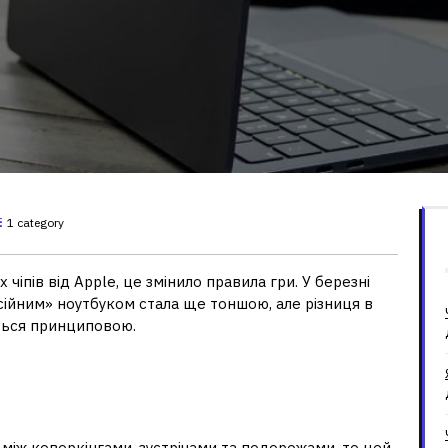
1 category
 чіпів від Apple, це змінило правила гри. У березні
ійним» ноутбуком стала ще тоншою, але різниця в
ться принциповою.
и мобільність не заважає
між коворкінгами, зустрічами та подорожами, то цей