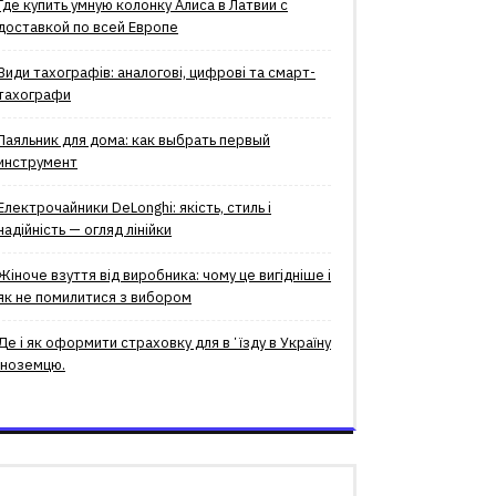
Где купить умную колонку Алиса в Латвии с
доставкой по всей Европе
Види тахографів: аналогові, цифрові та смарт-
тахографи
Паяльник для дома: как выбрать первый
инструмент
Електрочайники DeLonghi: якість, стиль і
надійність — огляд лінійки
Жіноче взуття від виробника: чому це вигідніше і
як не помилитися з вибором
Де і як оформити страховку для вʼїзду в Україну
іноземцю.