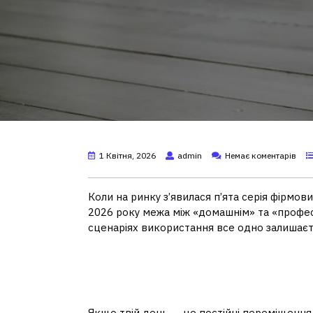
1 Квітня, 2026
admin
Немає коментарів
Коли на ринку з’явилася п’ята серія фірмових
2026 року межа між «домашнім» та «профес
сценаріях використання все одно залишає
MacBook Air M5: кол
потужності
Якщо твій день — це постійні переміщення 