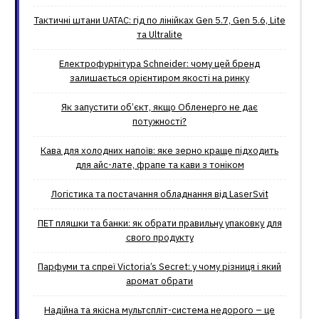
Тактичні штани UATAC: гід по лінійках Gen 5.7, Gen 5.6, Lite
та Ultralite
Електрофурнітура Schneider: чому цей бренд
залишається орієнтиром якості на ринку
Як запустити об’єкт, якщо Обленерго не дає
потужності?
Кава для холодних напоїв: яке зерно краще підходить
для айс-лате, фрапе та кави з тоніком
Логістика та постачання обладнання від LaserSvit
ПЕТ пляшки та банки: як обрати правильну упаковку для
свого продукту
Парфуми та спреї Victoria’s Secret: у чому різниця і який
аромат обрати
Надійна та якісна мультспліт-система недорого – це