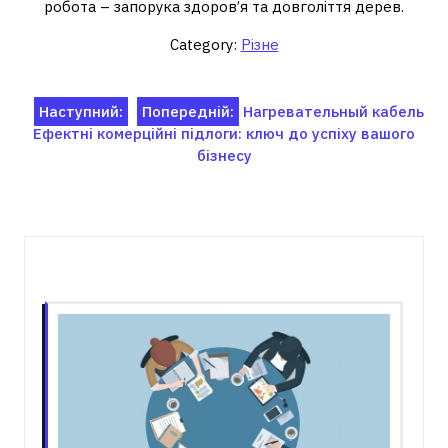
робота – запорука здоров’я та довголіття дерев.
Category:
Різне
Навігація
Наступний:
Попередній:
Нагревательный кабель
Ефектні комерційні підлоги: ключ до успіху вашого
записів
бізнесу
Пов'язані записи