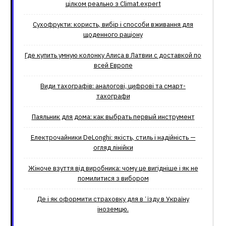
цілком реально з Climat.еxpert
Сухофрукти: користь, вибір і способи вживання для
щоденного раціону
Где купить умную колонку Алиса в Латвии с доставкой по
всей Европе
Види тахографів: аналогові, цифрові та смарт-
тахографи
Паяльник для дома: как выбрать первый инструмент
Електрочайники DeLonghi: якість, стиль і надійність —
огляд лінійки
Жіноче взуття від виробника: чому це вигідніше і як не
помилитися з вибором
Де і як оформити страховку для вʼїзду в Україну
іноземцю.