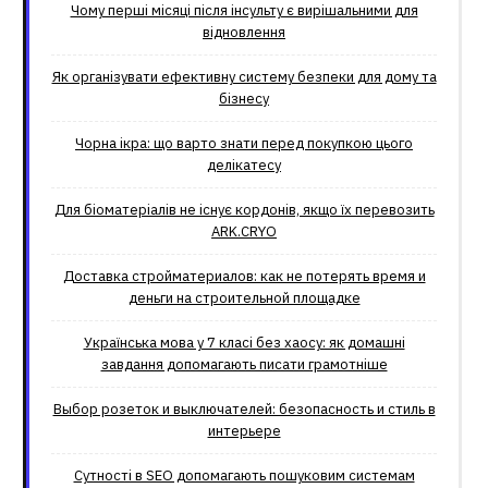
Чому перші місяці після інсульту є вирішальними для
відновлення
Як організувати ефективну систему безпеки для дому та
бізнесу
Чорна ікра: що варто знати перед покупкою цього
делікатесу
Для біоматеріалів не існує кордонів, якщо їх перевозить
ARK.CRYO
Доставка стройматериалов: как не потерять время и
деньги на строительной площадке
Українська мова у 7 класі без хаосу: як домашні
завдання допомагають писати грамотніше
Выбор розеток и выключателей: безопасность и стиль в
интерьере
Сутності в SEO допомагають пошуковим системам