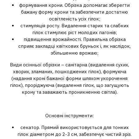
формування крони. Обрізка допомагає зберегти
бажану форму крони та забезпечити достатню
освітленість усіх гілок;
стимуляція росту. Видалення старих та слабких
гілок стимулює ріст молодих пагонів;
підвищення врожайності. Правильна обрізка
сприяє закладці квіткових бруньок і, як наслідок,
збільшенню врожаю;
Види осінньої обрізки – санітарна (видалення сухих,
хворих, зламаних, пошкоджених гілок), формуюча
(надання кроні бажаної форми шляхом укорочення
гілок), проріджуюча (видалення гілок, що загущують
крону та заважають проникненню світла).
Чим обрізають дерева?
Основні інструменти:
секатор. Прямий використовується для тонких
гілок діаметром до 2-3 см, забезпечує чистий зріз.