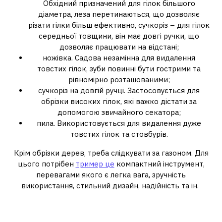
Обхідний призначений для гілок більшого
діаметра, леза перетинаються, що дозволяє
різати гілки більш ефективно, сучкоріз – для гілок
середньої товщини, він має довгі ручки, що
дозволяє працювати на відстані;
ножівка. Садова незамінна для видалення
товстих гілок, зуби повинні бути гострими та
рівномірно розташованими;
сучкоріз на довгій ручці. Застосовується для
обрізки високих гілок, які важко дістати за
допомогою звичайного секатора;
пила. Використовується для видалення дуже
товстих гілок та стовбурів.
Крім обрізки дерев, треба слідкувати за газоном. Для
цього потрібен
тример це
компактний інструмент,
перевагами якого є легка вага, зручність
використання, стильний дизайн, надійність та ін.
Які дерева можна обрізати
восени?