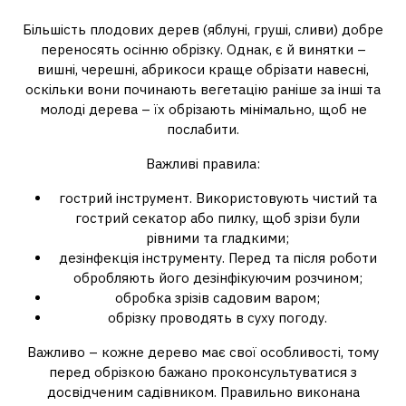
Більшість плодових дерев (яблуні, груші, сливи) добре
переносять осінню обрізку. Однак, є й винятки –
вишні, черешні, абрикоси краще обрізати навесні,
оскільки вони починають вегетацію раніше за інші та
молоді дерева – їх обрізають мінімально, щоб не
послабити.
Важливі правила:
гострий інструмент. Використовують чистий та
гострий секатор або пилку, щоб зрізи були
рівними та гладкими;
дезінфекція інструменту. Перед та після роботи
обробляють його дезінфікуючим розчином;
обробка зрізів садовим варом;
обрізку проводять в суху погоду.
Важливо – кожне дерево має свої особливості, тому
перед обрізкою бажано проконсультуватися з
досвідченим садівником. Правильно виконана