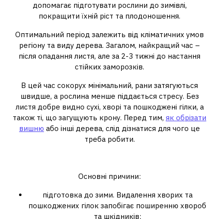
допомагає підготувати рослини до зимівлі,
покращити їхній ріст та плодоношення.
Оптимальний період залежить від кліматичних умов
регіону та виду дерева. Загалом, найкращий час –
після опадання листя, але за 2-3 тижні до настання
стійких заморозків.
В цей час сокорух мінімальний, рани затягуються
швидше, а рослина менше піддається стресу. Без
листя добре видно сухі, хворі та пошкоджені гілки, а
також ті, що загущують крону. Перед тим,
як обрізати
вишню
або інші дерева, слід дізнатися для чого це
треба робити.
Чому важлива осіння обрізка?
Основні причини:
підготовка до зими. Видалення хворих та
пошкоджених гілок запобігає поширенню хвороб
та шкідників;