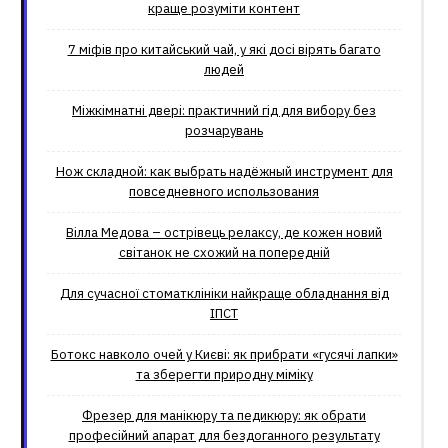
краще розуміти контент
7 міфів про китайський чай, у які досі вірять багато
людей
Міжкімнатні двері: практичний гід для вибору без
розчарувань
Нож складной: как выбрать надёжный инструмент для
повседневного использования
Вілла Медова – острівець релаксу, де кожен новий
світанок не схожий на попередній
Для сучасної стоматклініки найкраще обладнання від
ІПСТ
Ботокс навколо очей у Києві: як прибрати «гусячі лапки»
та зберегти природну міміку
Фрезер для манікюру та педикюру: як обрати
професійний апарат для бездоганного результату