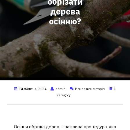
обрізати
дерева
осінню?
14 Жовтня, 2024
admin
Немає коментарів
1
category
Осіння обрізка дерев – важлива процедура, яка