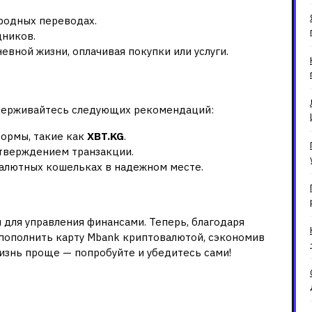
родных переводах.
дников.
вной жизни, оплачивая покупки или услуги.
ным транзакциям
идерживайтесь следующих рекомендаций:
ормы, такие как
XBT.KG
.
тверждением транзакции.
алютных кошельках в надежном месте.
для управления финансами. Теперь, благодаря
о пополнить карту Mbank криптовалютой, сэкономив
изнь проще — попробуйте и убедитесь сами!