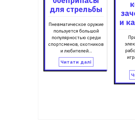
боеприпасы
к
для стрельбы
зач
и к
Пневматическое оружие
пользуется большой
Пр
популярностью среди
эле
спортсменов, охотников
раб
и любителей…
игр
Читати далі
Ч