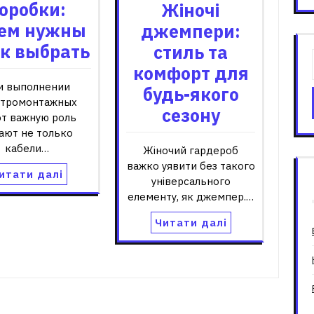
оробки:
Жіночі
ем нужны
джемпери:
ак выбрать
стиль та
комфорт для
и выполнении
будь-якого
ктромонтажных
сезону
от важную роль
ают не только
кабели…
Жіночий гардероб
важко уявити без такого
итати далі
універсального
елементу, як джемпер.…
Читати далі