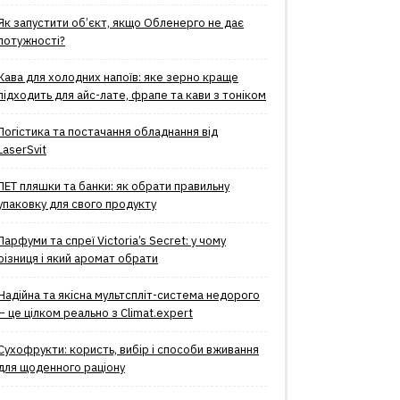
Як запустити об’єкт, якщо Обленерго не дає
потужності?
Кава для холодних напоїв: яке зерно краще
підходить для айс-лате, фрапе та кави з тоніком
Логістика та постачання обладнання від
LaserSvit
ПЕТ пляшки та банки: як обрати правильну
упаковку для свого продукту
Парфуми та спреї Victoria’s Secret: у чому
різниця і який аромат обрати
Надійна та якісна мультспліт-система недорого
– це цілком реально з Climat.еxpert
Сухофрукти: користь, вибір і способи вживання
для щоденного раціону