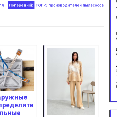
ля
Попередній:
ТОП-5 производителей пылесосов
зані записи
аружные
пределите
льные