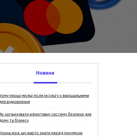
Новини
Чому перші місяці після інсульту є вирішальними
для відновлення
Як організувати ефективну систему безпеки для
дому та бізнесу
Чорна ікра: що варто знати перед покупкою