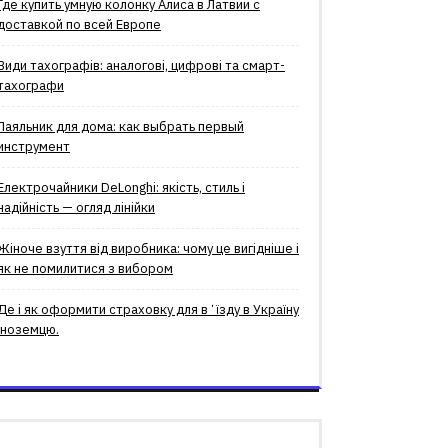
Где купить умную колонку Алиса в Латвии с
доставкой по всей Европе
Види тахографів: аналогові, цифрові та смарт-
тахографи
Паяльник для дома: как выбрать первый
инструмент
Електрочайники DeLonghi: якість, стиль і
надійність — огляд лінійки
Жіноче взуття від виробника: чому це вигідніше і
як не помилитися з вибором
Де і як оформити страховку для вʼїзду в Україну
іноземцю.