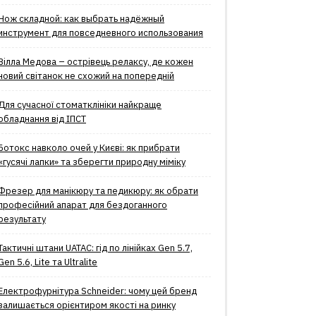
Нож складной: как выбрать надёжный
инструмент для повседневного использования
Вілла Медова – острівець релаксу, де кожен
новий світанок не схожий на попередній
Для сучасної стоматклініки найкраще
обладнання від ІПСТ
Ботокс навколо очей у Києві: як прибрати
«гусячі лапки» та зберегти природну міміку
Фрезер для манікюру та педикюру: як обрати
професійний апарат для бездоганного
результату
Тактичні штани UATAC: гід по лінійках Gen 5.7,
Gen 5.6, Lite та Ultralite
Електрофурнітура Schneider: чому цей бренд
залишається орієнтиром якості на ринку