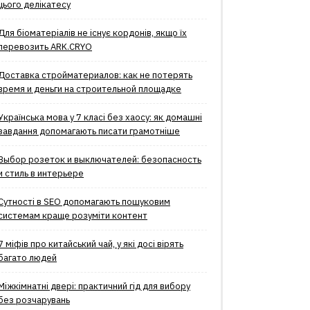
цього делікатесу
Для біоматеріалів не існує кордонів, якщо їх
перевозить ARK.CRYO
Доставка стройматериалов: как не потерять
время и деньги на строительной площадке
Українська мова у 7 класі без хаосу: як домашні
завдання допомагають писати грамотніше
Выбор розеток и выключателей: безопасность
и стиль в интерьере
Сутності в SEO допомагають пошуковим
системам краще розуміти контент
7 міфів про китайський чай, у які досі вірять
багато людей
Міжкімнатні двері: практичний гід для вибору
без розчарувань