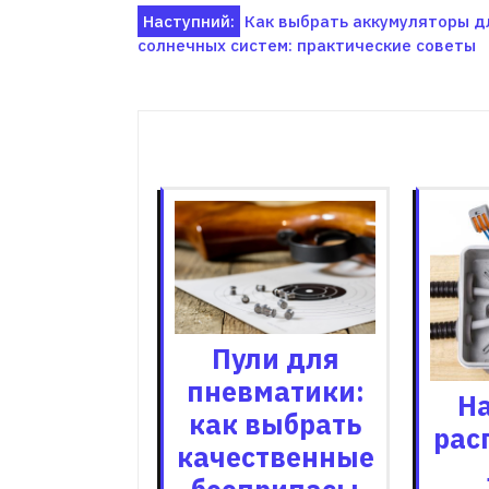
Навігація
Наступний:
Как выбрать аккумуляторы д
солнечных систем: практические советы
записів
Пов'я
Пули для
пневматики:
Н
как выбрать
рас
качественные