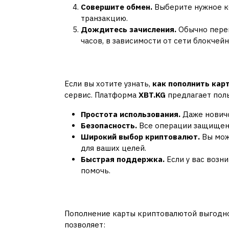
Совершите обмен.
Выберите нужное к
транзакцию.
Дождитесь зачисления.
Обычно перев
часов, в зависимости от сети блокчейн
Преимущества работ
Если вы хотите узнать,
как пополнить кар
сервис. Платформа
XBT.KG
предлагает пол
Простота использования.
Даже новичо
Безопасность.
Все операции защищен
Широкий выбор криптовалют.
Вы мож
для ваших целей.
Быстрая поддержка.
Если у вас возн
помочь.
Почему это выгодно
Пополнение карты криптовалютой выгодно 
позволяет: