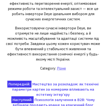
ефективність перетворення енергії, оптимізовані
режими роботи та інтелектуальний захист — все це
робить інвертори Deye ідеальним вибором для
сучасних енергетичних систем.
Використовуючи сучасні інвертори Deye, ви
отримуєте не лише надійність і безпеку, а й
можливість масштабування та адаптації системи під
свої потреби. Завдяки цьому кожен користувач може
бути впевнений у стабільності живлення та
ефективності використання сонячної енергії у будь-
якому місті України.
Category:
Різне
Навігація
Попередній:
Мистецтво за розкладом: як технічні
параметри картин за номерами впливають на
записів
естетику інтер’єру
Наступний:
Психологія залучення в B2B: Чому
вебінари продають краще за класичний блог