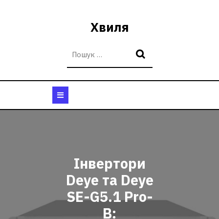
Перейти
до
Хвиля
вмісту
Кнопка
Відкрити
Інвертори
Deye та Deye
SE-G5.1 Pro-
B: