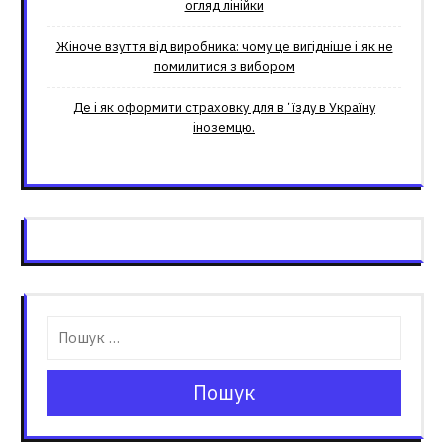
огляд лінійки
Жіноче взуття від виробника: чому це вигідніше і як не
помилитися з вибором
Де і як оформити страховку для вʼїзду в Україну
іноземцю.
Пошук