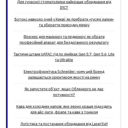
Для сучасної стоматклініки найкраще обладнання від
ІПСТ
Ботокс навколо очей у Києві: як прибрати «гусячі лапки»
та зберегти природну міміку
Фрезер для манікюру та педикюру: як обрати
професійний апарат для бездоганного результату
Тактичні штани UATAC: гід по лінійках Gen 5.7, Gen 5.6, Lite
та Ultralite
Електрофурнітура Schneider: чому цей бренд
залишається орієнтиром якості на ринку
Як запустити об’єкт, якщо Обленерго не дає
потужності?
Кава для холодних напоїв: яке зерно краще підходить
для айс-лате, фрапе та кави з тоніком
Логістика та постачання обладнання від LaserSvit