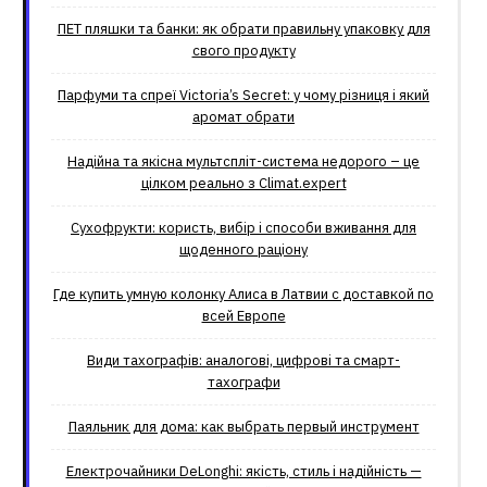
ПЕТ пляшки та банки: як обрати правильну упаковку для
свого продукту
Парфуми та спреї Victoria’s Secret: у чому різниця і який
аромат обрати
Надійна та якісна мультспліт-система недорого – це
цілком реально з Climat.еxpert
Сухофрукти: користь, вибір і способи вживання для
щоденного раціону
Где купить умную колонку Алиса в Латвии с доставкой по
всей Европе
Види тахографів: аналогові, цифрові та смарт-
тахографи
Паяльник для дома: как выбрать первый инструмент
Електрочайники DeLonghi: якість, стиль і надійність —