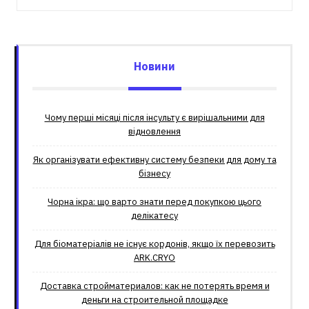
Новини
Чому перші місяці після інсульту є вирішальними для
відновлення
Як організувати ефективну систему безпеки для дому та
бізнесу
Чорна ікра: що варто знати перед покупкою цього
делікатесу
Для біоматеріалів не існує кордонів, якщо їх перевозить
ARK.CRYO
Доставка стройматериалов: как не потерять время и
деньги на строительной площадке