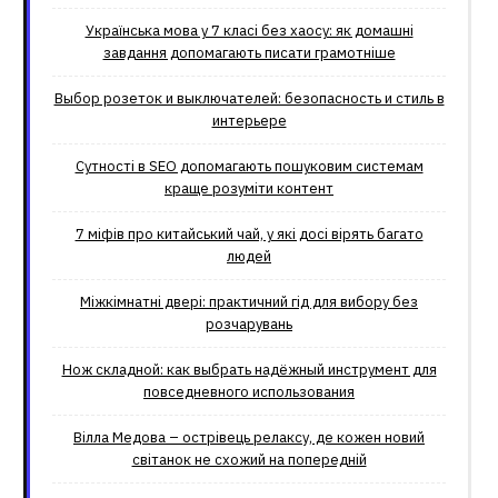
Українська мова у 7 класі без хаосу: як домашні
завдання допомагають писати грамотніше
Выбор розеток и выключателей: безопасность и стиль в
интерьере
Сутності в SEO допомагають пошуковим системам
краще розуміти контент
7 міфів про китайський чай, у які досі вірять багато
людей
Міжкімнатні двері: практичний гід для вибору без
розчарувань
Нож складной: как выбрать надёжный инструмент для
повседневного использования
Вілла Медова – острівець релаксу, де кожен новий
світанок не схожий на попередній