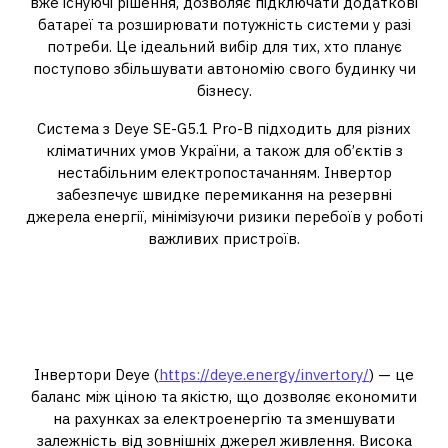
вже існуючі рішення, дозволяє підключати додаткові
батареї та розширювати потужність системи у разі
потреби. Це ідеальний вибір для тих, хто планує
поступово збільшувати автономію свого будинку чи
бізнесу.
Система з Deye SE-G5.1 Pro-B підходить для різних
кліматичних умов України, а також для об’єктів з
нестабільним електропостачанням. Інвертор
забезпечує швидке перемикання на резервні
джерела енергії, мінімізуючи ризики перебоїв у роботі
важливих пристроїв.
Енергоефективність та
економія з сучасними
рішеннями Deye
Інвертори Deye (
https://deye.energy/invertory/
) — це
баланс між ціною та якістю, що дозволяє економити
на рахунках за електроенергію та зменшувати
залежність від зовнішніх джерел живлення. Висока