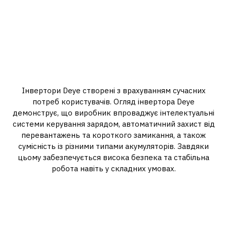
Інноваційні технології у
кожному інверторі
Інвертори Deye створені з врахуванням сучасних
потреб користувачів. Огляд інвертора Deye
демонструє, що виробник впроваджує інтелектуальні
системи керування зарядом, автоматичний захист від
перевантажень та короткого замикання, а також
сумісність із різними типами акумуляторів. Завдяки
цьому забезпечується висока безпека та стабільна
робота навіть у складних умовах.
Переваги використання
інверторів Deye для дому та
бізнесу