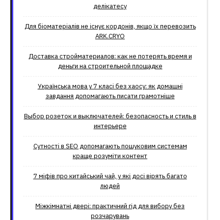
делікатесу
Для біоматеріалів не існує кордонів, якщо їх перевозить
ARK.CRYO
Доставка стройматериалов: как не потерять время и
деньги на строительной площадке
Українська мова у 7 класі без хаосу: як домашні
завдання допомагають писати грамотніше
Выбор розеток и выключателей: безопасность и стиль в
интерьере
Сутності в SEO допомагають пошуковим системам
краще розуміти контент
7 міфів про китайський чай, у які досі вірять багато
людей
Міжкімнатні двері: практичний гід для вибору без
розчарувань