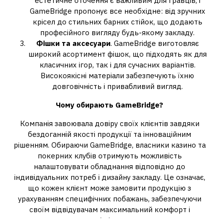
естетичне оточення є важливим для гравців, і
GameBridge пропонує все необхідне: від зручних
крісел до стильних барних стійок, що додають
професійного вигляду будь-якому закладу.
Фішки та аксесуари
. GameBridge виготовляє
широкий асортимент фішок, що підходять як для
класичних ігор, так і для сучасних варіантів.
Високоякісні матеріали забезпечують їхню
довговічність і привабливий вигляд.
Чому обирають GameBridge?
Компанія завоювала довіру своїх клієнтів завдяки
бездоганній якості продукції та інноваційним
рішенням. Обираючи GameBridge, власники казино та
покерних клубів отримують можливість
налаштовувати обладнання відповідно до
індивідуальних потреб і дизайну закладу. Це означає,
що кожен клієнт може замовити продукцію з
урахуванням специфічних побажань, забезпечуючи
своїм відвідувачам максимальний комфорт і