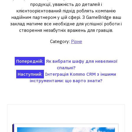
продукції, уважність до деталей і
клієнтоорієнтований підхід роблять компанію
надійним партнером у цій сфері. З GameBridge ваш
заклад матиме все необхідне для успішної роботи і
створення незабутніх вражень для гравців.
Category:
Різне
Навігація
Попередній:
Як вибрати шафу для невеликої
спальні?
записів
Наступний:
Інтеграція Kommo CRM з іншими
інструментами: що варто знати?
Пов'язані записи