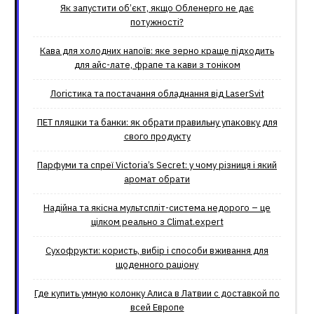
Як запустити об’єкт, якщо Обленерго не дає
потужності?
Кава для холодних напоїв: яке зерно краще підходить
для айс-лате, фрапе та кави з тоніком
Логістика та постачання обладнання від LaserSvit
ПЕТ пляшки та банки: як обрати правильну упаковку для
свого продукту
Парфуми та спреї Victoria’s Secret: у чому різниця і який
аромат обрати
Надійна та якісна мультспліт-система недорого – це
цілком реально з Climat.еxpert
Сухофрукти: користь, вибір і способи вживання для
щоденного раціону
Где купить умную колонку Алиса в Латвии с доставкой по
всей Европе