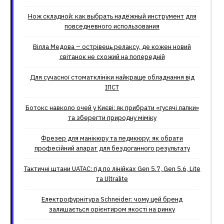
Нож складной: как выбрать надёжный инструмент для
повседневного использования
Вілла Медова – острівець релаксу, де кожен новий
світанок не схожий на попередній
Для сучасної стоматклініки найкраще обладнання від
ІПСТ
Ботокс навколо очей у Києві: як прибрати «гусячі лапки»
та зберегти природну міміку
Фрезер для манікюру та педикюру: як обрати
професійний апарат для бездоганного результату
Тактичні штани UATAC: гід по лінійках Gen 5.7, Gen 5.6, Lite
та Ultralite
Електрофурнітура Schneider: чому цей бренд
залишається орієнтиром якості на ринку