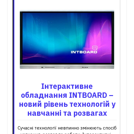
Інтерактивне
обладнання INTBOARD –
новий рівень технологій у
навчанні та розвагах
Сучасні технології невпинно змінюють спосіб