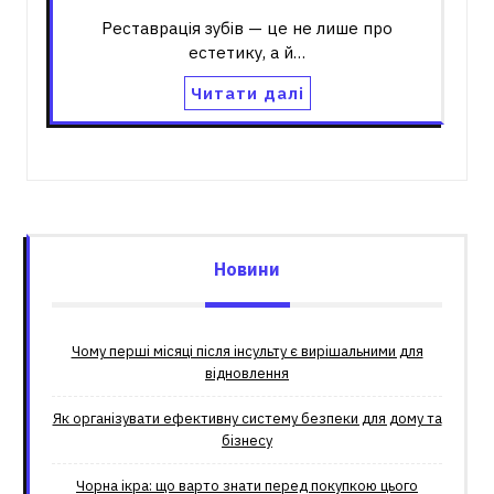
Реставрація зубів — це не лише про
естетику, а й…
Читати далі
Новини
Чому перші місяці після інсульту є вирішальними для
відновлення
Як організувати ефективну систему безпеки для дому та
бізнесу
Чорна ікра: що варто знати перед покупкою цього