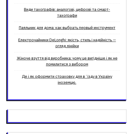
Види тахографів: аналогові, цифрові та смарт-
тахографи
Паяльник для дома: как выбрать первый инструмент
Електрочайники DeLonghi: якість, стиль і надійність —
огляд лінійки
Жіноче взуття від виробника: чому це вигідніше і як не
помилитися з вибором
Де і як оформити страховку для вʼїзду в Україну
іноземцю.