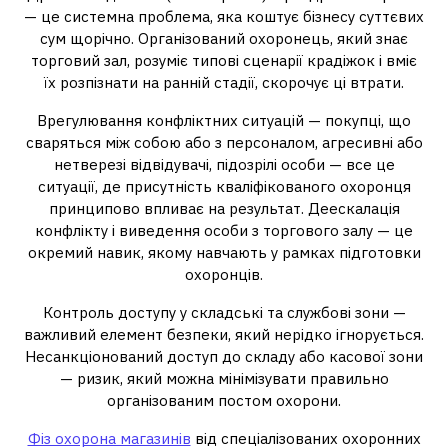
— це системна проблема, яка коштує бізнесу суттєвих
сум щорічно. Організований охоронець, який знає
торговий зал, розуміє типові сценарії крадіжок і вміє
їх розпізнати на ранній стадії, скорочує ці втрати.
Врегулювання конфліктних ситуацій — покупці, що
сваряться між собою або з персоналом, агресивні або
нетверезі відвідувачі, підозрілі особи — все це
ситуації, де присутність кваліфікованого охоронця
принципово впливає на результат. Деескалація
конфлікту і виведення особи з торгового залу — це
окремий навик, якому навчають у рамках підготовки
охоронців.
Контроль доступу у складські та службові зони —
важливий елемент безпеки, який нерідко ігнорується.
Несанкціонований доступ до складу або касової зони
— ризик, який можна мінімізувати правильно
організованим постом охорони.
Фіз охорона магазинів
від спеціалізованих охоронних