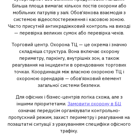
Більша площа вимагає кількох постів охорони або
мобільних патрулів у залі. Обов’язкова взаємодія з
системою відеоспостереження і касовою зоною.
Часто присутній антикрадіжковий контроль на виході
— перевірка великих сумок або перевірка чеків.
Торговий центр. Охорона ТЦ — це окрема і значно
складніша структура. Вона включає охорону
периметру, паркінгу, внутрішніх зон, а також
реагування на інциденти в орендованих торгових
точках. Координація між власною охороною ТЦ і
охороною орендарів — обов’язковий елемент
загальної системи безпеки.
Для офісних і бізнес-центрів логіка схожа, але з
іншими пріоритетами.
Замовити охорону в БЦ
означає передусім організувати контрольно-
пропускний режим, захист периметру і реагування на
позаштатні ситуації з урахуванням специфіки офісного
трафіку.