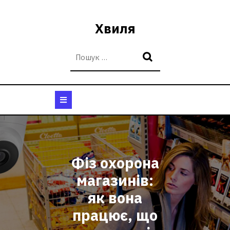
Перейти
до
Хвиля
вмісту
Кнопка
Відкрити
Фіз охорона
магазинів:
як вона
працює, що