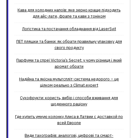
Кава для холодних напоїв: яке зерно краще підходить
для айс-лате, фрапе та кави з тоніком
Логістика та постачання обладнання від LaserSvit
ПЕТ пляшки та банки: як обрати правильну упаковку для
свого продукту
Парфуми та спреї Victoria’s Secret: у чому різниця і який
аромат обрати
Надійна та якісна мультспліт-система недорого – це
цілком реально з Climat.еxpert
Сухофрукти: користь, вибір і способи вживання для
щоденного раціону
Где купить умную колонку Алиса в Латвии с доставкой по
всей Европе
Види тахографів: аналогові, цифрові та смарт-