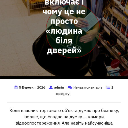
включає і
чому це не
просто
«людина
біля
дверей»
5 Березня, 2026
admin
Немає коментарів
1
category
Коли власник торгового об’єкта думає про безпеку,
перше, що спадає на думку — камери
відеоспостереження. Але навіть найсучасніша