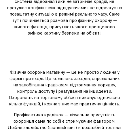
система відеоаналітики не затримає крадія, не
врегулює конфлікт між відвідувачами і не відреагує на
позаштатну ситуацію в режимі реального часу. Саме
тут і починається розмова про фізичну охорону —
живого фахівця, присутність якого принципово
змінює картину безпеки на об’єкті.
Що насправді входить у
поняття фізичної охорони
торгового об’єкта
Фізична охорона магазину — це не просто людина у
формі при вході. Це комплекс заходів, спрямованих
на запобігання крадіжкам, підтримання порядку,
контроль доступу і реагування на інциденти.
Охоронець на торговому об’єкті виконує одночасно
кілька функцій, і кожна з них має практичну цінність.
Профілактика крадіжок — візуальна присутність
охоронця сама по собі є стримуючим фактором.
Дрібне злодійство (шоплифтинг) в роздрібній торгівлі