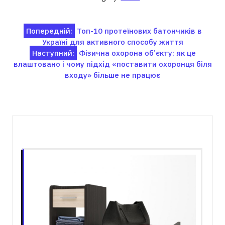
Навігація
Попередній:
Топ-10 протеїнових батончиків в
Україні для активного способу життя
записів
Наступний:
Фізична охорона об’єкту: як це
влаштовано і чому підхід «поставити охоронця біля
входу» більше не працює
Пов'язані записи