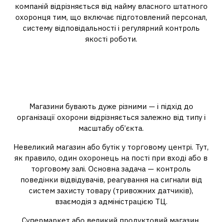
компаній відрізняється від найму власного штатного
охоронця тим, що включає підготовлений персонал,
систему відповідальності і регулярний контроль
якості роботи.
Які формати охорони
підходять для різних типів
торгових об’єктів
Магазини бувають дуже різними — і підхід до
організації охорони відрізняється залежно від типу і
масштабу об’єкта.
Невеликий магазин або бутік у торговому центрі. Тут,
як правило, один охоронець на пості при вході або в
торговому залі. Основна задача — контроль
поведінки відвідувачів, реагування на сигнали від
систем захисту товару (тривожних датчиків),
взаємодія з адміністрацією ТЦ.
Супермаркет або великий продуктовий магазин.