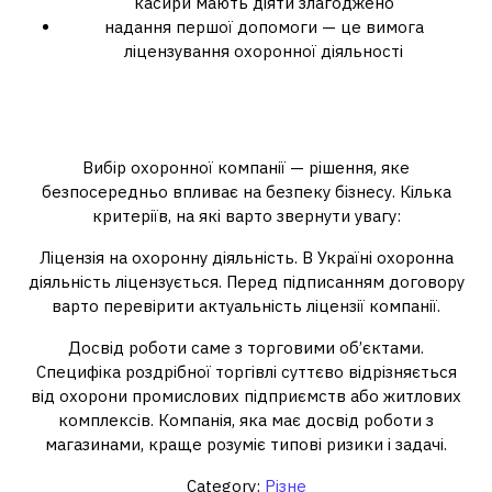
касири мають діяти злагоджено
надання першої допомоги — це вимога
ліцензування охоронної діяльності
Як вибрати охоронну компанію
для торгового об’єкта
Вибір охоронної компанії — рішення, яке
безпосередньо впливає на безпеку бізнесу. Кілька
критеріїв, на які варто звернути увагу:
Ліцензія на охоронну діяльність. В Україні охоронна
діяльність ліцензується. Перед підписанням договору
варто перевірити актуальність ліцензії компанії.
Досвід роботи саме з торговими об’єктами.
Специфіка роздрібної торгівлі суттєво відрізняється
від охорони промислових підприємств або житлових
комплексів. Компанія, яка має досвід роботи з
магазинами, краще розуміє типові ризики і задачі.
Category:
Різне