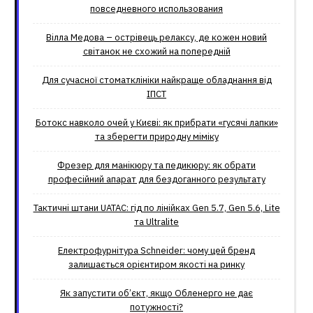
повседневного использования
Вілла Медова – острівець релаксу, де кожен новий
світанок не схожий на попередній
Для сучасної стоматклініки найкраще обладнання від
ІПСТ
Ботокс навколо очей у Києві: як прибрати «гусячі лапки»
та зберегти природну міміку
Фрезер для манікюру та педикюру: як обрати
професійний апарат для бездоганного результату
Тактичні штани UATAC: гід по лінійках Gen 5.7, Gen 5.6, Lite
та Ultralite
Електрофурнітура Schneider: чому цей бренд
залишається орієнтиром якості на ринку
Як запустити об’єкт, якщо Обленерго не дає
потужності?