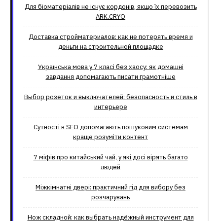
Для біоматеріалів не існує кордонів, якщо їх перевозить
ARK.CRYO
Доставка стройматериалов: как не потерять время и
деньги на строительной площадке
Українська мова у 7 класі без хаосу: як домашні
завдання допомагають писати грамотніше
Выбор розеток и выключателей: безопасность и стиль в
интерьере
Сутності в SEO допомагають пошуковим системам
краще розуміти контент
7 міфів про китайський чай, у які досі вірять багато
людей
Міжкімнатні двері: практичний гід для вибору без
розчарувань
Нож складной: как выбрать надёжный инструмент для