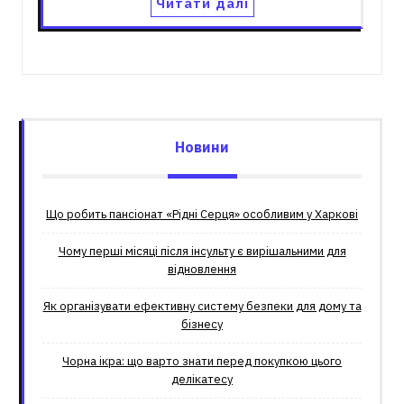
Читати далі
Новини
Що робить пансіонат «Рідні Серця» особливим у Харкові
Чому перші місяці після інсульту є вирішальними для
відновлення
Як організувати ефективну систему безпеки для дому та
бізнесу
Чорна ікра: що варто знати перед покупкою цього
делікатесу