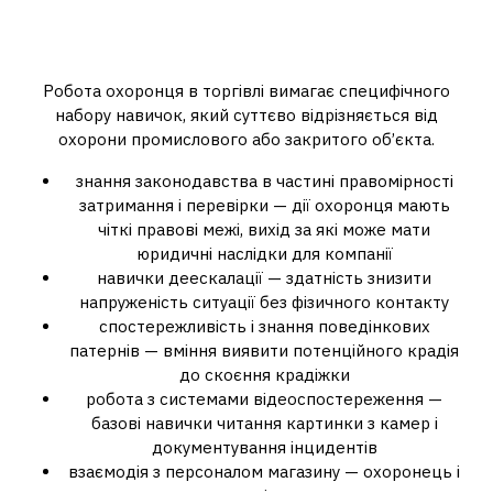
Вимоги до охоронця торгового
об’єкта: що має вміти фахівець
Робота охоронця в торгівлі вимагає специфічного
набору навичок, який суттєво відрізняється від
охорони промислового або закритого об’єкта.
знання законодавства в частині правомірності
затримання і перевірки — дії охоронця мають
чіткі правові межі, вихід за які може мати
юридичні наслідки для компанії
навички деескалації — здатність знизити
напруженість ситуації без фізичного контакту
спостережливість і знання поведінкових
патернів — вміння виявити потенційного крадія
до скоєння крадіжки
робота з системами відеоспостереження —
базові навички читання картинки з камер і
документування інцидентів
взаємодія з персоналом магазину — охоронець і