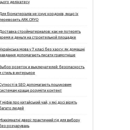
цього делікатесу
Для біоматеріалів не існує кордонів, якщо їх
перевозить ARK.CRYO
Доставка стройматериалов: как не потерять
время и деньги на строительной площадке
Українська мова у 7 класі без хаосу: як домашні
завдання допомагають писати грамотніше
Выбор розеток и выключателей: безопасность
и стиль в интерьере
Сутності в SEO допомагають пошуковим
системам краще розуміти контент
7 міфів про китайський чай, у які досі вірять
багато людей
Міжкімнатні двері: практичний гід для вибору
без розчарувань