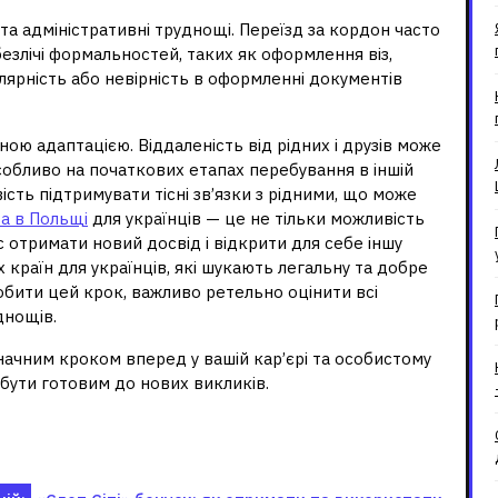
а адміністративні труднощі. Переїзд за кордон часто
злічі формальностей, таких як оформлення віз,
улярність або невірність в оформленні документів
ою адаптацією. Віддаленість від рідних і друзів може
особливо на початкових етапах перебування в іншій
ість підтримувати тісні зв’язки з рідними, що може
а в Польщі
для українців — це не тільки можливість
с отримати новий досвід і відкрити для себе іншу
 країн для українців, які шукають легальну та добре
обити цей крок, важливо ретельно оцінити всі
днощів.
начним кроком вперед у вашій кар’єрі та особистому
 бути готовим до нових викликів.