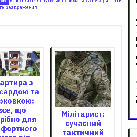
ій:
«Слот Сіті» бонуси: як отримати та використати
ать раздражения
зані записи
артира з
сардою та
рковкою:
все, що
Мілітарист:
рібно для
сучасний
мфортного
тактичний