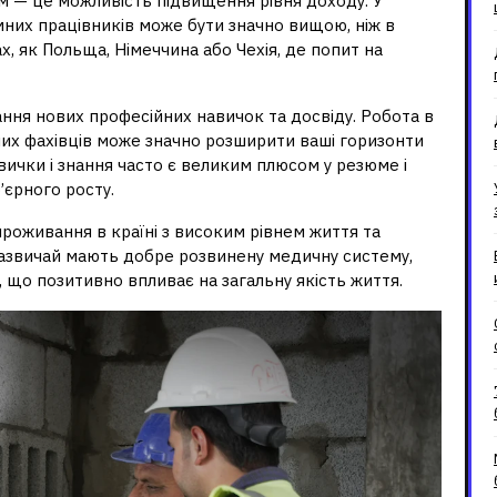
м — це можливість підвищення рівня доходу. У
емних працівників може бути значно вищою, ніж в
ах, як Польща, Німеччина або Чехія, де попит на
ня нових професійних навичок та досвіду. Робота в
дних фахівців може значно розширити ваші горизонти
вички і знання часто є великим плюсом у резюме і
єрного росту.
оживання в країні з високим рівнем життя та
зазвичай мають добре розвинену медичну систему,
й, що позитивно впливає на загальну якість життя.