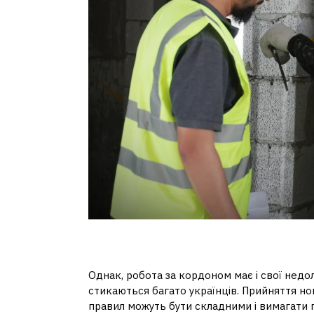
Мінуси роботи за корд
Однак, робота за кордоном має і свої недол
стикаються багато українців. Прийняття но
правил можуть бути складними і вимагати пе