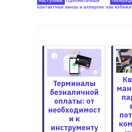
Навігація
Наступний:
Одномесячные
Попередн
контактные линзы и аллергия: как избеж
записів
Пов'я
Кв
Терминалы
ман
безналичной
па
оплаты: от
необходимост
пот
и к
ко
инструменту