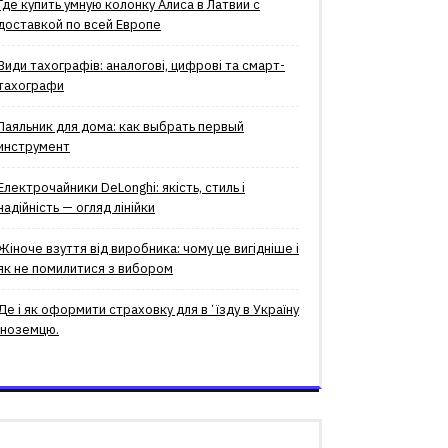
Где купить умную колонку Алиса в Латвии с
доставкой по всей Европе
Види тахографів: аналогові, цифрові та смарт-
тахографи
Паяльник для дома: как выбрать первый
инструмент
Електрочайники DeLonghi: якість, стиль і
надійність — огляд лінійки
Жіноче взуття від виробника: чому це вигідніше і
як не помилитися з вибором
Де і як оформити страховку для вʼїзду в Україну
іноземцю.