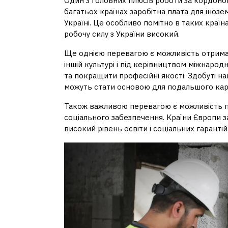
Один з головних плюсів роботи за кордоно
багатьох країнах заробітна плата для іноз
Україні. Це особливо помітно в таких країн
робочу силу з України високий.
Ще однією перевагою є можливість отриман
іншій культурі і під керівництвом міжнаро
та покращити професійні якості. Здобуті на
можуть стати основою для подальшого кар’
Також важливою перевагою є можливість пр
соціального забезпечення. Країни Європи 
високий рівень освіти і соціальних гаранті