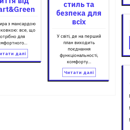
иття від
стиль та
art&Green
безпека для
всіх
ира з мансардою
рковкою: все, що
У світі, де на перший
отрібно для
план виходить
омфортного…
поєднання
итати далі
функціональності,
комфорту…
Читати далі