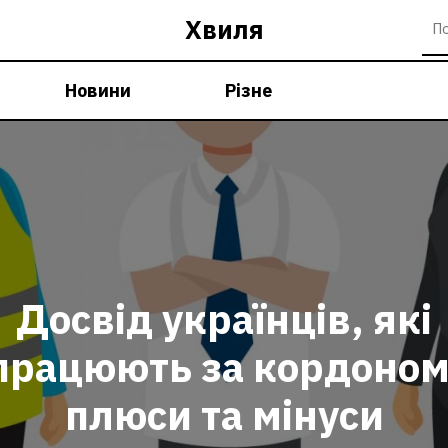
Хвиля
Новини
Різне
Досвід українців, які
працюють за кордоном
плюси та мінуси