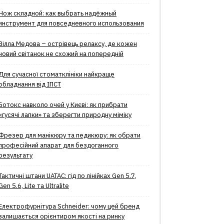
Нож складной: как выбрать надёжный
инструмент для повседневного использования
Вілла Медова – острівець релаксу, де кожен
новий світанок не схожий на попередній
Для сучасної стоматклініки найкраще
обладнання від ІПСТ
Ботокс навколо очей у Києві: як прибрати
«гусячі лапки» та зберегти природну міміку
Фрезер для манікюру та педикюру: як обрати
професійний апарат для бездоганного
результату
Тактичні штани UATAC: гід по лінійках Gen 5.7,
Gen 5.6, Lite та Ultralite
Електрофурнітура Schneider: чому цей бренд
залишається орієнтиром якості на ринку