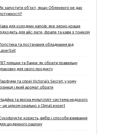
Як запустити об’єкт, якщо Обленерго не дає
потужності?
Кава для холодних напоїв: яке зерно краще
підходить для айс-лате, фрапе та кави з тоніком
Логістика та постачання обладнання від
LaserSvit
ПЕТ пляшки та банки: як обрати правильну
упаковку для свого продукту
Парфуми та спреї Victoria’s Secret: у чому
різниця і який аромат обрати
Надійна та якісна мультспліт-система недорого
– це цілком реально з Climat.еxpert
Сухофрукти: користь, вибір і способи вживання
для щоденного раціону