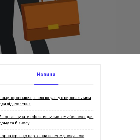
Новини
Чому перші місяці після інсульту є вирішальними
для відновлення
Як організувати ефективну систему безпеки для
дому та бізнесу
Чорна ікра: що варто знати перед покупкою