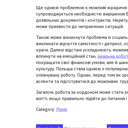
Ще однією проблемою є можливі юридичні т
супроводжується необхідністю вирішення бе
дозвільних документів і контрактів. Нерег
може призвести до неприємних ситуацій.
Також може виникнути проблема із соціальн
викликати відчуття самотності і депресії, 
країні. Далекі відстані ускладнюють можлив
вплинути на емоційний стан,
реальна робот
покращити свої фінансові умови, але й шан
культуру. Польща стала однією з популярних
оплачувану роботу. Однак, перед тим як зр
аспекти та підготуватися до можливих тру
Загалом, робота за кордоном може стати з
житті, якщо правильно підійти до питання і
Category:
Різне