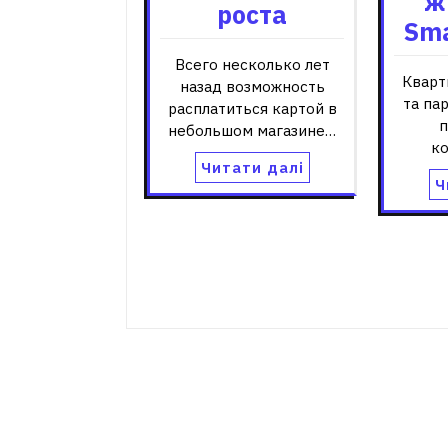
ж
роста
Sm
Всего несколько лет
Кварт
назад возможность
та па
расплатиться картой в
п
небольшом магазине…
к
Читати далі
Ч