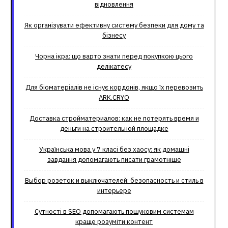
відновлення
Як організувати ефективну систему безпеки для дому та
бізнесу
Чорна ікра: що варто знати перед покупкою цього
делікатесу
Для біоматеріалів не існує кордонів, якщо їх перевозить
ARK.CRYO
Доставка стройматериалов: как не потерять время и
деньги на строительной площадке
Українська мова у 7 класі без хаосу: як домашні
завдання допомагають писати грамотніше
Выбор розеток и выключателей: безопасность и стиль в
интерьере
Сутності в SEO допомагають пошуковим системам
краще розуміти контент