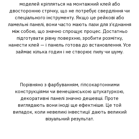
моделей кріпляться на монтажний клей або
двосторонню стрічку, що не потребує свердління чи
спеціального інструменту. Якщо це рейкові або
ламельні панелі, вони часто мають пази для з’єднання
між собою, що значно спрощує процес. Достатньо
підготувати рівну поверхню, зробити розмітку,
нанести клей — і панель готова до встановлення. Усе
займає кілька годин і не створює пилу чи шуму.
Бюджетне рішення з преміум-
ефектом
Порівняно з фарбуванням, гіпсокартонними
конструкціями чи венеціанською штукатуркою,
декоративні панелі значно дешевші. Проте
виглядають вони іноді ще ефектніше. Це той
випадок, коли невеликі інвестиції дають великий
візуальний результат.
Екологічність і безпечність