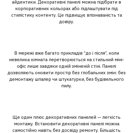
айдентики. Декоративні панелі можна підібрати в
корпоративних кольорах або підлаштувати під
стилістику контенту. Це підвищує впізнаваність та
довіру.
Реальні приклади
трансформацій
В мережі вже багато прикладів “до і після”, коли
невелика кімната перетворюється на стильний міні-
офіс лише завдяки одній зміненій стіні. Панелі
дозволяють оновити простір без глобальних змін: без
демонтажу шпалер чи штукатурки, без будівельного
пилу.
Монтаж своїми руками — це
реально
Ще один плюс декоративних панелей — легкість
монтажу. Встановити декоративні панелі можна
самостійно навіть без досвіду ремонту. Більшість