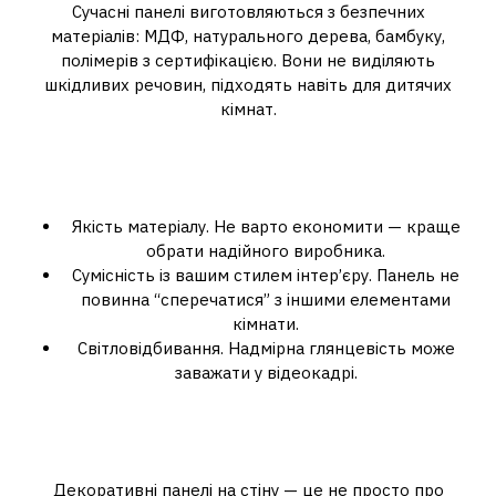
Сучасні панелі виготовляються з безпечних
матеріалів: МДФ, натурального дерева, бамбуку,
полімерів з сертифікацією. Вони не виділяють
шкідливих речовин, підходять навіть для дитячих
кімнат.
На що звернути увагу при
покупці
Якість матеріалу. Не варто економити — краще
обрати надійного виробника.
Сумісність із вашим стилем інтер’єру. Панель не
повинна “сперечатися” з іншими елементами
кімнати.
Світловідбивання. Надмірна глянцевість може
заважати у відеокадрі.
Висновок: фон, який працює
на вас
Декоративні панелі на стіну — це не просто про