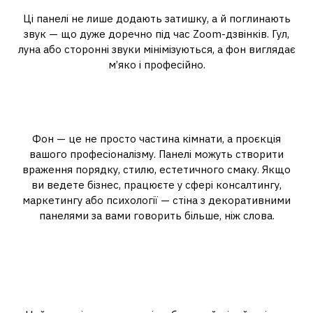
Ці панелі не лише додають затишку, а й поглинають
звук — що дуже доречно під час Zoom-дзвінків. Гул,
луна або сторонні звуки мінімізуються, а фон виглядає
м’яко і професійно.
Психологія враження: що
говорить ваш інтер’єр
Фон — це не просто частина кімнати, а проєкція
вашого професіоналізму. Панелі можуть створити
враження порядку, стилю, естетичного смаку. Якщо
ви ведете бізнес, працюєте у сфері консалтингу,
маркетингу або психології — стіна з декоративними
панелями за вами говорить більше, ніж слова.
Як обрати ідеальну панель
для Zoom-фону
Колір