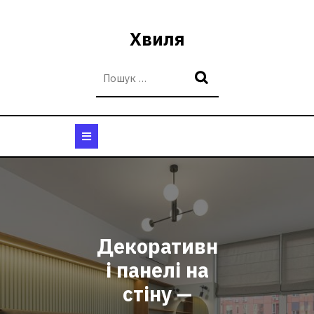
Перейти
до
Хвиля
вмісту
Кнопка
Відкрити
Декоративн
і панелі на
стіну —