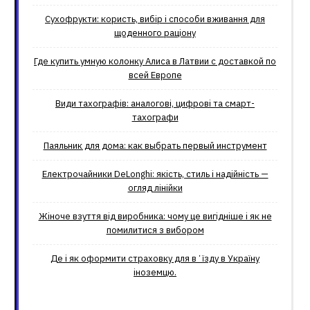
Сухофрукти: користь, вибір і способи вживання для
щоденного раціону
Где купить умную колонку Алиса в Латвии с доставкой по
всей Европе
Види тахографів: аналогові, цифрові та смарт-
тахографи
Паяльник для дома: как выбрать первый инструмент
Електрочайники DeLonghi: якість, стиль і надійність —
огляд лінійки
Жіноче взуття від виробника: чому це вигідніше і як не
помилитися з вибором
Де і як оформити страховку для вʼїзду в Україну
іноземцю.