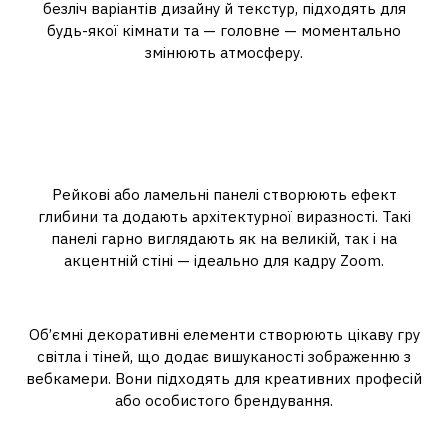
безліч варіантів дизайну й текстур, підходять для
будь-якої кімнати та — головне — моментально
змінюють атмосферу.
Види панелей: від естетики до
практичності
Ламельні панелі
Рейкові або ламельні панелі створюють ефект
глибини та додають архітектурної виразності. Такі
панелі гарно виглядають як на великій, так і на
акцентній стіні — ідеально для кадру Zoom.
3D-панелі
Об’ємні декоративні елементи створюють цікаву гру
світла і тіней, що додає вишуканості зображенню з
вебкамери. Вони підходять для креативних професій
або особистого брендування.
Тканинні та акустичні панелі