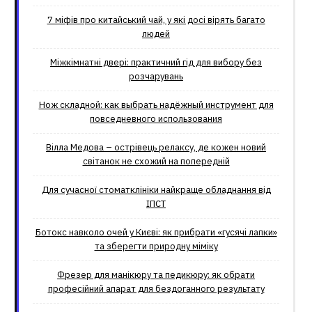
7 міфів про китайський чай, у які досі вірять багато
людей
Міжкімнатні двері: практичний гід для вибору без
розчарувань
Нож складной: как выбрать надёжный инструмент для
повседневного использования
Вілла Медова – острівець релаксу, де кожен новий
світанок не схожий на попередній
Для сучасної стоматклініки найкраще обладнання від
ІПСТ
Ботокс навколо очей у Києві: як прибрати «гусячі лапки»
та зберегти природну міміку
Фрезер для манікюру та педикюру: як обрати
професійний апарат для бездоганного результату