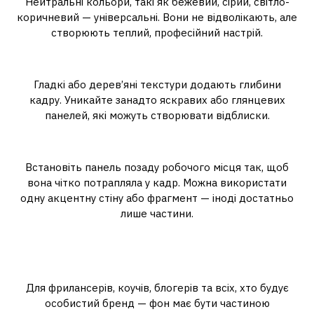
Нейтральні кольори, такі як бежевий, сірий, світло-
коричневий — універсальні. Вони не відволікають, але
створюють теплий, професійний настрій.
Текстура
Гладкі або дерев’яні текстури додають глибини
кадру. Уникайте занадто яскравих або глянцевих
панелей, які можуть створювати відблиски.
Розташування
Встановіть панель позаду робочого місця так, щоб
вона чітко потрапляла у кадр. Можна використати
одну акцентну стіну або фрагмент — іноді достатньо
лише частини.
Zoom-фон для бренду
особистості
Для фрилансерів, коучів, блогерів та всіх, хто будує
особистий бренд — фон має бути частиною