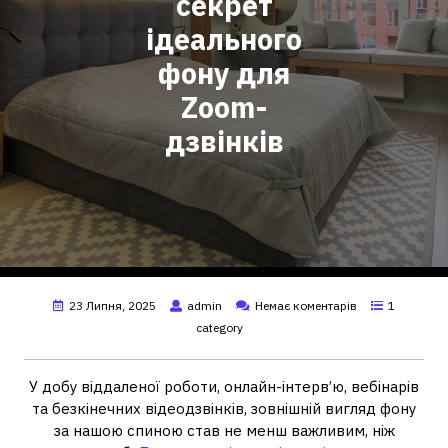
секрет
ідеального
фону для
Zoom-
дзвінків
23 Липня, 2025
admin
Немає коментарів
1
category
У добу віддаленої роботи, онлайн-інтерв’ю, вебінарів
та безкінечних відеодзвінків, зовнішній вигляд фону
за нашою спиною став не менш важливим, ніж