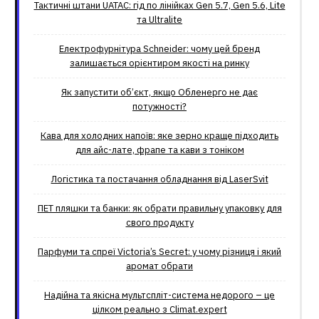
Тактичні штани UATAC: гід по лінійках Gen 5.7, Gen 5.6, Lite
та Ultralite
Електрофурнітура Schneider: чому цей бренд
залишається орієнтиром якості на ринку
Як запустити об’єкт, якщо Обленерго не дає
потужності?
Кава для холодних напоїв: яке зерно краще підходить
для айс-лате, фрапе та кави з тоніком
Логістика та постачання обладнання від LaserSvit
ПЕТ пляшки та банки: як обрати правильну упаковку для
свого продукту
Парфуми та спреї Victoria’s Secret: у чому різниця і який
аромат обрати
Надійна та якісна мультспліт-система недорого – це
цілком реально з Climat.еxpert