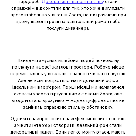
гардероб.
Декоративні панелі на стіну
стали
справжнім відкриттям для тих, хто хоче виглядати
презентабельно у віконці Zoom, не витрачаючи при
цьому шалені гроші на капітальний ремонт або
послуги дизайнера.
Чому фон у Zoom став
важливим
Пандемія змусила мільйони людей по-новому
поглянути на свої житлові простори. Робоче місце
перемістилось у вітальню, спальню чи навіть кухню.
Але не всім пощастило мати домашній офіс з
ідеальним інтер’єром. Перші місяці ми намагалися
сховати хаос за віртуальними фонами Zoom, але
згодом стало зрозуміло — жодна цифрова стіна не
замінить справжню стильну обстановку.
Одним із найпростіших і найефективніших способів
змінити інтер’єр і створити ідеальний фон стали
декоративні панелі. Вони легко монтуються, мають