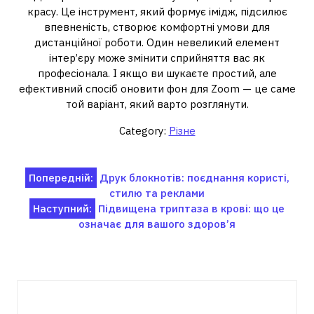
красу. Це інструмент, який формує імідж, підсилює
впевненість, створює комфортні умови для
дистанційної роботи. Один невеликий елемент
інтер’єру може змінити сприйняття вас як
професіонала. І якщо ви шукаєте простий, але
ефективний спосіб оновити фон для Zoom — це саме
той варіант, який варто розглянути.
Category:
Різне
Навігація
Попередній:
Друк блокнотів: поєднання користі,
стилю та реклами
записів
Наступний:
Підвищена триптаза в крові: що це
означає для вашого здоров’я
Пов'язані записи