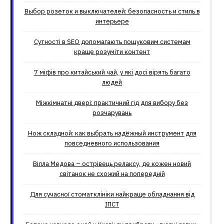
Выбор розеток и выключателей: безопасность и стиль в
интерьере
Сутності в SEO допомагають пошуковим системам
краще розуміти контент
7 міфів про китайський чай, у які досі вірять багато
людей
Міжкімнатні двері: практичний гід для вибору без
розчарувань
Нож складной: как выбрать надёжный инструмент для
повседневного использования
Вілла Медова – острівець релаксу, де кожен новий
світанок не схожий на попередній
Для сучасної стоматклініки найкраще обладнання від
ІПСТ