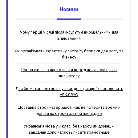
Новини
Чому перші місяці після інсульту є вирішальними для
відновлення
Як організувати ефективну систему безпеки для дому та
бізнесу
Чорна ікра: що варто знати перед покупкою цього
делікатесу
Для біоматеріалів не існує кордонів, якщо їх перевозить
ARK.CRYO
Доставка стройматериалов: как не потерять время и
деньги на строительной площадке
Українська мова у 7 класі без хаосу: як домашні
завдання допомагають писати грамотніше