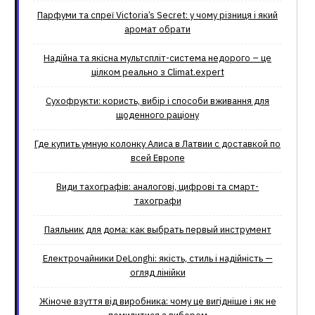
Парфуми та спреї Victoria’s Secret: у чому різниця і який
аромат обрати
Надійна та якісна мультспліт-система недорого – це
цілком реально з Climat.еxpert
Сухофрукти: користь, вибір і способи вживання для
щоденного раціону
Где купить умную колонку Алиса в Латвии с доставкой по
всей Европе
Види тахографів: аналогові, цифрові та смарт-
тахографи
Паяльник для дома: как выбрать первый инструмент
Електрочайники DeLonghi: якість, стиль і надійність —
огляд лінійки
Жіноче взуття від виробника: чому це вигідніше і як не