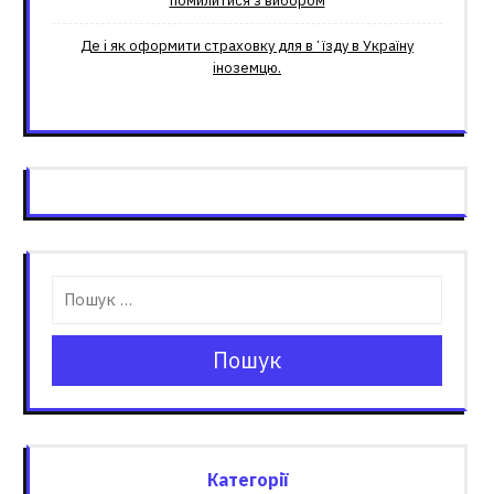
помилитися з вибором
Де і як оформити страховку для вʼїзду в Україну
іноземцю.
Пошук
Категорії