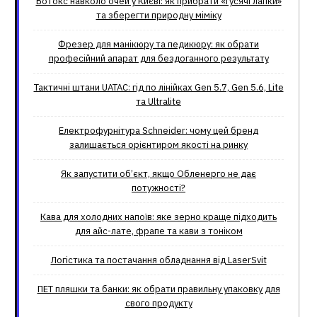
Ботокс навколо очей у Києві: як прибрати «гусячі лапки»
та зберегти природну міміку
Фрезер для манікюру та педикюру: як обрати
професійний апарат для бездоганного результату
Тактичні штани UATAC: гід по лінійках Gen 5.7, Gen 5.6, Lite
та Ultralite
Електрофурнітура Schneider: чому цей бренд
залишається орієнтиром якості на ринку
Як запустити об’єкт, якщо Обленерго не дає
потужності?
Кава для холодних напоїв: яке зерно краще підходить
для айс-лате, фрапе та кави з тоніком
Логістика та постачання обладнання від LaserSvit
ПЕТ пляшки та банки: як обрати правильну упаковку для
свого продукту