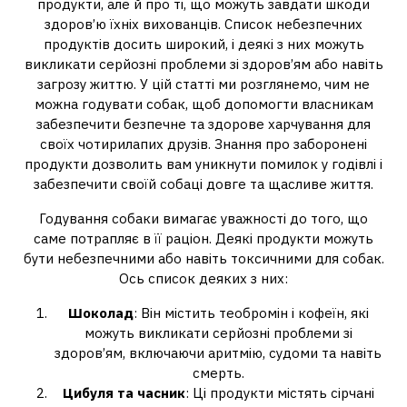
продукти, але й про ті, що можуть завдати шкоди
здоров’ю їхніх вихованців. Список небезпечних
продуктів досить широкий, і деякі з них можуть
викликати серйозні проблеми зі здоров’ям або навіть
загрозу життю. У цій статті ми розглянемо, чим не
можна годувати собак, щоб допомогти власникам
забезпечити безпечне та здорове харчування для
своїх чотирилапих друзів. Знання про заборонені
продукти дозволить вам уникнути помилок у годівлі і
забезпечити своїй собаці довге та щасливе життя.
Годування собаки вимагає уважності до того, що
саме потрапляє в її раціон. Деякі продукти можуть
бути небезпечними або навіть токсичними для собак.
Ось список деяких з них:
Шоколад
: Він містить теобромін і кофеїн, які
можуть викликати серйозні проблеми зі
здоров’ям, включаючи аритмію, судоми та навіть
смерть.
Цибуля та часник
: Ці продукти містять сірчані