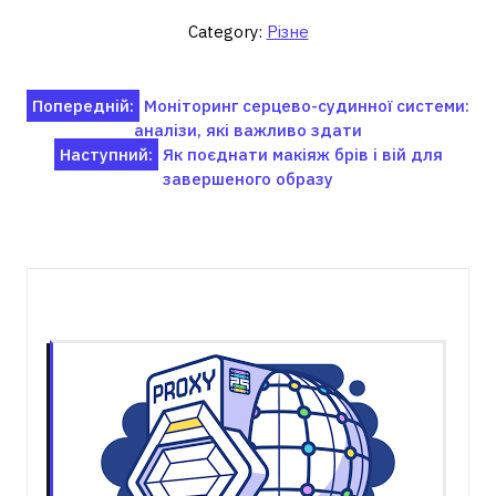
Category:
Різне
Навігація
Попередній:
Моніторинг серцево-судинної системи:
аналізи, які важливо здати
записів
Наступний:
Як поєднати макіяж брів і вій для
завершеного образу
Пов'язані записи