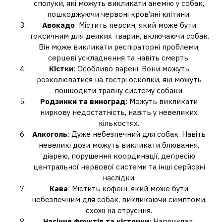
сполуки, які можуть викликати анемію у собак,
пошкоджуючи червоні кров’яні клітини.
Авокадо
: Містить персин, який може бути
токсичним для деяких тварин, включаючи собак.
Він може викликати респіраторні проблеми,
серцеві ускладнення та навіть смерть.
Кістки
: Особливо варені. Вони можуть
розколюватися на гострі осколки, які можуть
пошкодити травну систему собаки.
Родзинки та виноград
: Можуть викликати
ниркову недостатність, навіть у невеликих
кількостях.
Алкоголь
: Дуже небезпечний для собак. Навіть
невеликі дози можуть викликати блювання,
діарею, порушення координації, депресію
центральної нервової системи та інші серйозні
наслідки.
Кава
: Містить кофеїн, який може бути
небезпечним для собак, викликаючи симптоми,
схожі на отруєння.
Насіння фруктів та кісточки
: Наприклад,