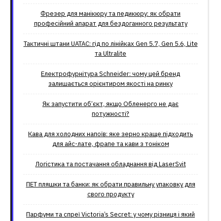
Фрезер для манікюру та педикюру: як обрати
професійний апарат для бездоганного результату
Тактичні штани UATAC: гід по лінійках Gen 5.7, Gen 5.6, Lite
та Ultralite
Електрофурнітура Schneider: чому цей бренд
залишається орієнтиром якості на ринку
Як запустити об’єкт, якщо Обленерго не дає
потужності?
Кава для холодних напоїв: яке зерно краще підходить
для айс-лате, фрапе та кави з тоніком
Логістика та постачання обладнання від LaserSvit
ПЕТ пляшки та банки: як обрати правильну упаковку для
свого продукту
Парфуми та спреї Victoria’s Secret: у чому різниця і який