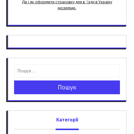
Де і як оформити страховку для вʼїзду в Україну
іноземцю.
Пошук
Категорії