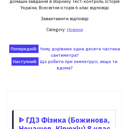
домашні завдання в збірнику Тест-контроль Історія
України, Всесвітня історія 6 клас відповіді
Завантажити відповіді
Category:
Новини
Навігація
Попередній:
Чому дорівнює одна десята частина
сантиметра?
записів
Наступний:
Що робити при землетрусі, якщо ти
вдома?
Пов'язані записи
ᐈ ГДЗ Фізика (Божинова,
Ненашев, Кірюхін) 8 клас