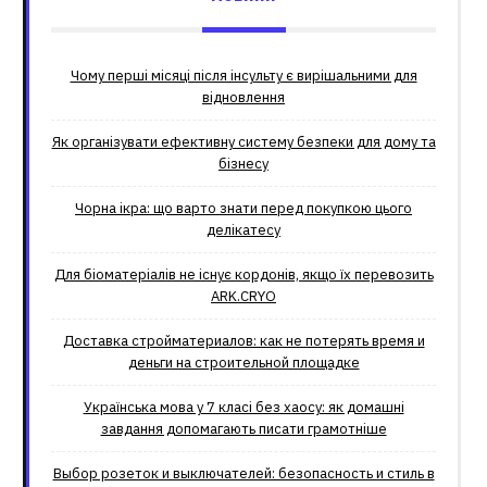
Чому перші місяці після інсульту є вирішальними для
відновлення
Як організувати ефективну систему безпеки для дому та
бізнесу
Чорна ікра: що варто знати перед покупкою цього
делікатесу
Для біоматеріалів не існує кордонів, якщо їх перевозить
ARK.CRYO
Доставка стройматериалов: как не потерять время и
деньги на строительной площадке
Українська мова у 7 класі без хаосу: як домашні
завдання допомагають писати грамотніше
Выбор розеток и выключателей: безопасность и стиль в