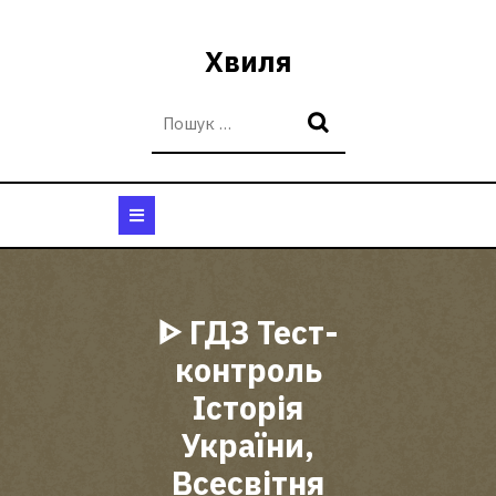
Перейти
до
Хвиля
вмісту
Кнопка
Відкрити
ᐈ ГДЗ Тест-
контроль
Історія
України,
Всесвітня