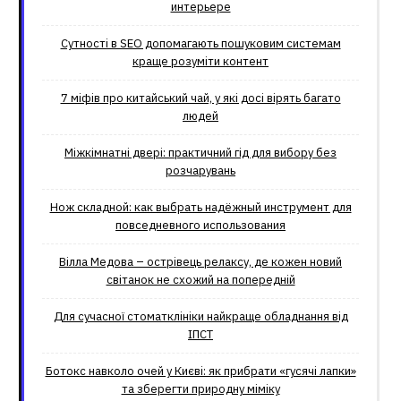
интерьере
Сутності в SEO допомагають пошуковим системам
краще розуміти контент
7 міфів про китайський чай, у які досі вірять багато
людей
Міжкімнатні двері: практичний гід для вибору без
розчарувань
Нож складной: как выбрать надёжный инструмент для
повседневного использования
Вілла Медова – острівець релаксу, де кожен новий
світанок не схожий на попередній
Для сучасної стоматклініки найкраще обладнання від
ІПСТ
Ботокс навколо очей у Києві: як прибрати «гусячі лапки»
та зберегти природну міміку