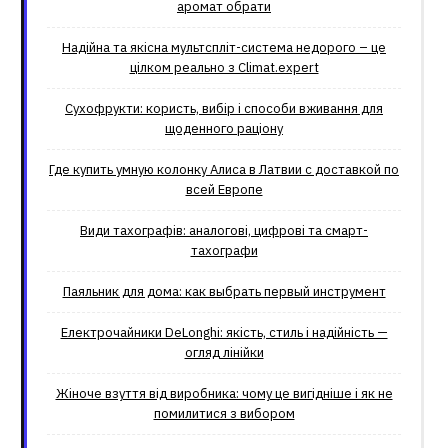
аромат обрати
Надійна та якісна мультспліт-система недорого – це
цілком реально з Climat.еxpert
Сухофрукти: користь, вибір і способи вживання для
щоденного раціону
Где купить умную колонку Алиса в Латвии с доставкой по
всей Европе
Види тахографів: аналогові, цифрові та смарт-
тахографи
Паяльник для дома: как выбрать первый инструмент
Електрочайники DeLonghi: якість, стиль і надійність —
огляд лінійки
Жіноче взуття від виробника: чому це вигідніше і як не
помилитися з вибором