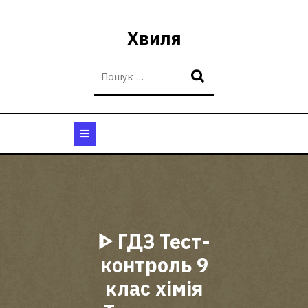
Перейти
до
Хвиля
вмісту
Кнопка
Відкрити
ᐈ ГДЗ Тест-
контроль 9
клас хімія