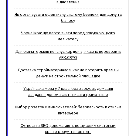
відновлення
Як організувати ефективну систему безпеки для дому та
бізнесу
Чорна ікра: що варто знати перед покупкою цього
делікатесу
Для біоматеріалів не існує кордонів, якщо їх перевозить
ARK.CRYO
Доставка стройматериалов: как не потерять время и
деньги на строительной площадке
Українська мова у 7 класі без хаосу: як домашні
завдання допомагають писати грамотніше
Выбор розеток и выключателей: безопасность и стиль в
интерьере
Сутності в SEO допомагають пошуковим системам
краще розуміти контент