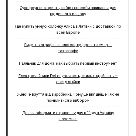
Сухофрукти: користь, вибір і способи вживання для
щоденного раціону
Где купить умную колонку Алиса в Латвии с доставкой по
всей Европе
Види тахографів: аналогові, цифрові та смарт-
тахографи
Паяльник для дома: как выбрать первый инструмент
Електрочайники DeLonghi: якість, стиль і надійність —
огляд лінійки
Жіноче взуття від виробника: чому це вигідніше і як не
помилитися з вибором
Де і як оформити страховку для вʼїзду в Україну
іноземцю.