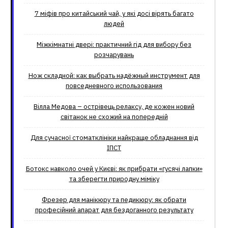
7 міфів про китайський чай, у які досі вірять багато
людей
Міжкімнатні двері: практичний гід для вибору без
розчарувань
Нож складной: как выбрать надёжный инструмент для
повседневного использования
Вілла Медова – острівець релаксу, де кожен новий
світанок не схожий на попередній
Для сучасної стоматклініки найкраще обладнання від
ІПСТ
Ботокс навколо очей у Києві: як прибрати «гусячі лапки»
та зберегти природну міміку
Фрезер для манікюру та педикюру: як обрати
професійний апарат для бездоганного результату