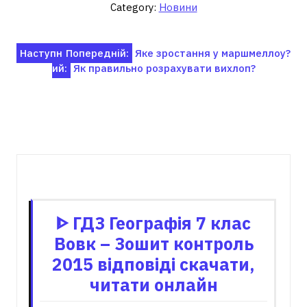
Category:
Новини
Навігація
Наступн
Попередній:
Яке зростання у маршмеллоу?
ий:
Як правильно розрахувати вихлоп?
записів
Пов'язані записи
ᐈ ГДЗ Географія 7 клас
Вовк – Зошит контроль
2015 відповіді скачати,
читати онлайн