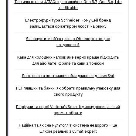
Тактичні штани UATAC: гід по лінійках Gen 5.7, Gen 5.6, Lite
та Ultralite
Електрофурнітура Schneider: чому цей бренд
залишається орієнтиром якості на ринку
Як запустити об’єкт, якщо Обленерго не дає
потужності?
Кава для холодних напоїв: яке зерно краще підходить
для айс-лате, фрапе та кави з тоніком
Логістика та постачання обладнання від LaserSvit
ПЕТ пляшки та банки: як обрати правильну упаковку для
свого продукту
Парфуми та спреї Victoria’s Secret: у чому різниця і який
аромат обрати
Надійна та якісна мультспліт-система недорого – це
цілком реально з Climat.еxpert