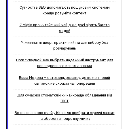
Сутності в SEO допомагають пошуковим системам
краще розуміти контент
7 міфів про китайський чай, у які досі вірять багато
людей
Міжкімнатні двері: практичний гід для вибору без
розчарувань
Нож складной: как выбрать надёжный инструмент для
повседневного использования
Вілла Медова – острівець релаксу, де кожен новий
світанок не схожий на попередній
Для сучасної стоматклініки найкраще обладнання від
ІПСТ
Ботокс навколо очей у Києві: як прибрати «гусячі лапки»
та зберегти природну міміку