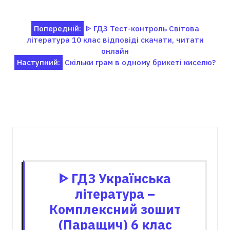
Навігація
Попередній:
ᐈ ГДЗ Тест-контроль Світова
література 10 клас відповіді скачати, читати
записів
онлайн
Наступний:
Скільки грам в одному брикеті киселю?
Пов'язані записи
ᐈ ГДЗ Українська
література –
Комплексний зошит
(Паращич) 6 клас