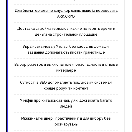
Для біоматеріалів не існує кордонів, якщо їх перевозить
ARK.CRYO
Доставка стройматериалов: как не потерять время и
деньги на строительной площадке
Українська мова у 7 класі без хаосу: як домашні
завдання допомагають писати грамотніше
Выбор розеток и выключателей: безопасность и стиль в
интерьере
Сутності в SEO допомагають пошуковим системам
краще розуміти контент
7 міфів про китайський чай, у які досі вірять багато
людей
Міжкімнатні двері: практичний гід для вибору без
розчарувань