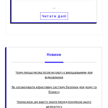
…
Читати далі
Новини
Чому перші місяці після інсульту є вирішальними для
відновлення
Як організувати ефективну систему безпеки для дому та
бізнесу
Чорна ікра: що варто знати перед покупкою цього
делікатесу