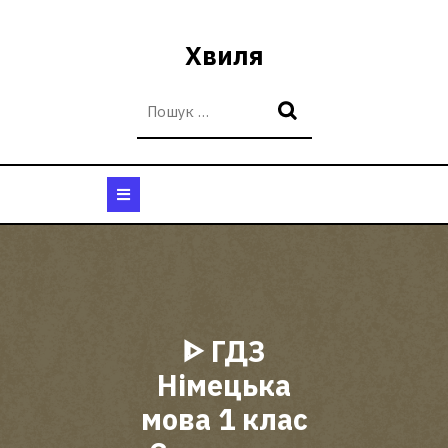
Перейти
до
Хвиля
вмісту
Кнопка
Відкрити
ᐈ ГДЗ
Німецька
мова 1 клас