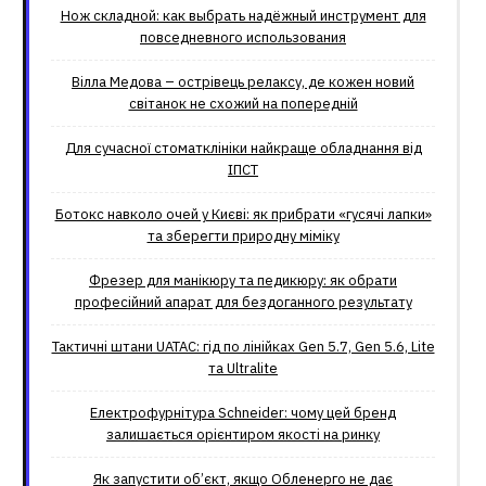
Нож складной: как выбрать надёжный инструмент для
повседневного использования
Вілла Медова – острівець релаксу, де кожен новий
світанок не схожий на попередній
Для сучасної стоматклініки найкраще обладнання від
ІПСТ
Ботокс навколо очей у Києві: як прибрати «гусячі лапки»
та зберегти природну міміку
Фрезер для манікюру та педикюру: як обрати
професійний апарат для бездоганного результату
Тактичні штани UATAC: гід по лінійках Gen 5.7, Gen 5.6, Lite
та Ultralite
Електрофурнітура Schneider: чому цей бренд
залишається орієнтиром якості на ринку
Як запустити об’єкт, якщо Обленерго не дає