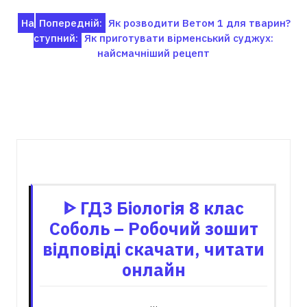
Навігація
На
Попередній:
Як розводити Ветом 1 для тварин?
ступний:
Як приготувати вірменський суджух:
записів
найсмачніший рецепт
Пов'язані записи
ᐈ ГДЗ Біологія 8 клас
Соболь – Робочий зошит
відповіді скачати, читати
онлайн
…