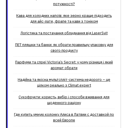
потужності?
Кава для холодних напоїв: яке зерно краще підходить
для айс-лате, фрапе та кави з тоніком
Логістика та постачання обладнання від LaserSvit
ПЕТ пляшки та банки: як обрати правильну упаковку для
свого продукту
Парфуми та спреї Victoria’s Secret: у чому різниця і який
аромат обрати
Надійна та якісна мультспліт-система недорого – це
цілком реально з Climat.еxpert
Сухофрукти: користь, вибір і способи вживання для
щоденного раціону
Где купить умную колонку Алиса в Латвии с доставкой по
всей Европе