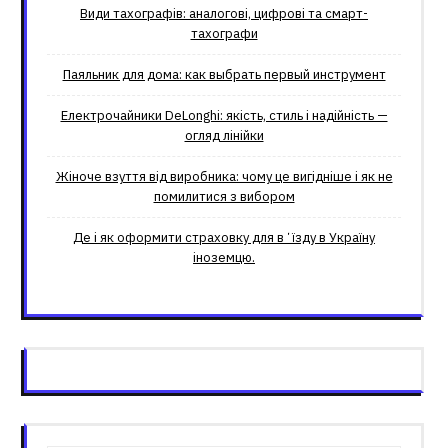
Види тахографів: аналогові, цифрові та смарт-
тахографи
Паяльник для дома: как выбрать первый инструмент
Електрочайники DeLonghi: якість, стиль і надійність —
огляд лінійки
Жіноче взуття від виробника: чому це вигідніше і як не
помилитися з вибором
Де і як оформити страховку для вʼїзду в Україну
іноземцю.