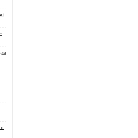
я і
 –
для
сть