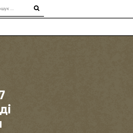
7
ді
н