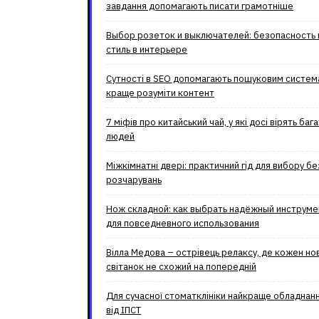
завдання допомагають писати грамотніше
Выбор розеток и выключателей: безопасность 
стиль в интерьере
Сутності в SEO допомагають пошуковим систе
краще розуміти контент
7 міфів про китайський чай, у які досі вірять баг
людей
Міжкімнатні двері: практичний гід для вибору бе
розчарувань
Нож складной: как выбрать надёжный инструме
для повседневного использования
Вілла Медова – острівець релаксу, де кожен но
світанок не схожий на попередній
Для сучасної стоматклініки найкраще обладнан
від ІПСТ