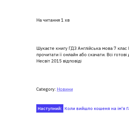
На читання
1 хв
Шукаєте книгу ГДЗ Англійська мова 7 клас Н
прочитати її онлайн або скачати. Всі готов
Несвіт 2015 відповіді
Category:
Новини
Навігація
Наступний:
Коли вийшло кошеня на ім'я Г
записів