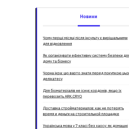
Новини
Чому перші місяці після інсульту є вирішальними
для відновлення
Як організувати ефективну систему безпеки дл
дому та бізнесу
Чорна ікра: що варто знати перед покупкою цьо
делікатесу
Для біоматеріалів не існує кордонів, якщо їх
перевозить ARK.CRYO
Доставка стройматериалов: как не потерять
время и деньги на строительной площадке
Українська мова у 7 класі без хаосу: як домашні