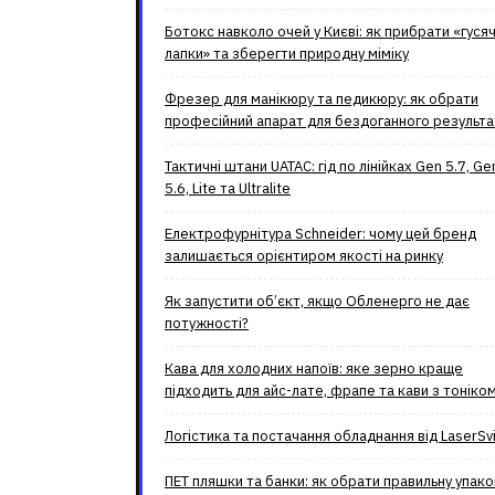
Ботокс навколо очей у Києві: як прибрати «гусяч
лапки» та зберегти природну міміку
Фрезер для манікюру та педикюру: як обрати
професійний апарат для бездоганного результа
Тактичні штани UATAC: гід по лінійках Gen 5.7, Ge
5.6, Lite та Ultralite
Електрофурнітура Schneider: чому цей бренд
залишається орієнтиром якості на ринку
Як запустити об’єкт, якщо Обленерго не дає
потужності?
Кава для холодних напоїв: яке зерно краще
підходить для айс-лате, фрапе та кави з тоніко
Логістика та постачання обладнання від LaserSvi
ПЕТ пляшки та банки: як обрати правильну упако