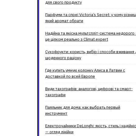
для свого продукту
Парфуми та спреї Victoria’s Secret: у чому різниц
який аромат обрати
Надійна та якісна мультспліт-система недорого
це цілком реально з Climat.еxpert
Сухофрукти: користь, вибір і способи вживання 
щоденного раціону
Где купить умную колонку Алиса в Латвии с
доставкой по всей Европе
Види тахографів: аналогові, цифрові та смарт-
тахографи
Паяльник для дома: как выбрать первый
инструмент
Електрочайники DeLonghi: якість, стиль і надійні
— огляд лінійки