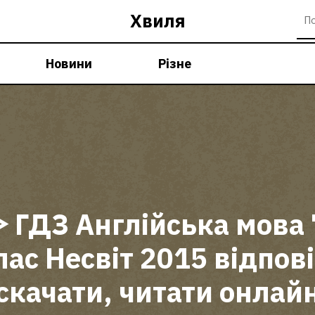
Хвиля
Новини
Різне
ᐈ ГДЗ Англійська мова 
лас Несвіт 2015 відпові
скачати, читати онлай