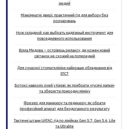
людей
Міжкімнатні двері: практичний гід для вибору без
розчарувань
Нож складной: как выбрать надёжный инструмент для
повседневного использования
Вілла Медова – острівець релаксу, де кожен новий
світанок не схожий на попередній
Для сучасної стоматклініки найкраще обладнання від
ІПСТ
Ботокс навколо очей у Києві: як прибрати «гусячі лапки»
та зберегти природну міміку
Фрезер для манікюру та педикюру: як обрати
професійний апарат для бездоганного результату
Тактичні штани UATAC: гід по лінійках Gen 5.7, Gen 5.6, Lite
та Ultralite