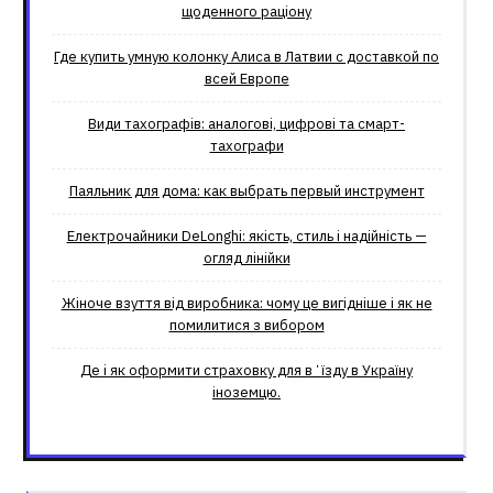
щоденного раціону
Где купить умную колонку Алиса в Латвии с доставкой по
всей Европе
Види тахографів: аналогові, цифрові та смарт-
тахографи
Паяльник для дома: как выбрать первый инструмент
Електрочайники DeLonghi: якість, стиль і надійність —
огляд лінійки
Жіноче взуття від виробника: чому це вигідніше і як не
помилитися з вибором
Де і як оформити страховку для вʼїзду в Україну
іноземцю.