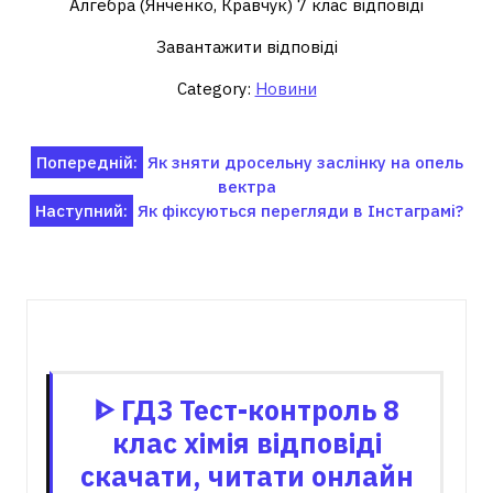
Алгебра (Янченко, Кравчук) 7 клас відповіді
Завантажити відповіді
Category:
Новини
Навігація
Попередній:
Як зняти дросельну заслінку на опель
вектра
записів
Наступний:
Як фіксуються перегляди в Інстаграмі?
Пов'язані записи
ᐈ ГДЗ Тест-контроль 8
клас хімія відповіді
скачати, читати онлайн