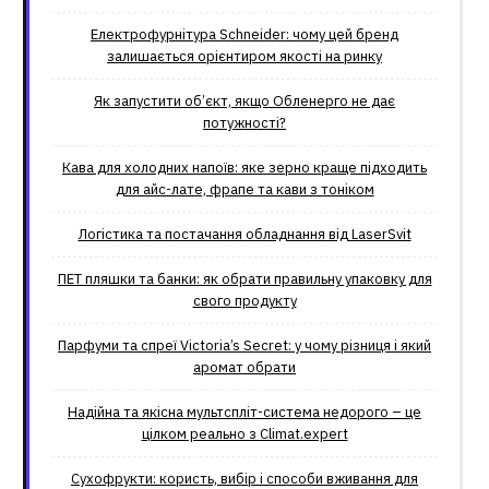
Електрофурнітура Schneider: чому цей бренд
залишається орієнтиром якості на ринку
Як запустити об’єкт, якщо Обленерго не дає
потужності?
Кава для холодних напоїв: яке зерно краще підходить
для айс-лате, фрапе та кави з тоніком
Логістика та постачання обладнання від LaserSvit
ПЕТ пляшки та банки: як обрати правильну упаковку для
свого продукту
Парфуми та спреї Victoria’s Secret: у чому різниця і який
аромат обрати
Надійна та якісна мультспліт-система недорого – це
цілком реально з Climat.еxpert
Сухофрукти: користь, вибір і способи вживання для