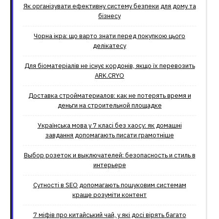
Як організувати ефективну систему безпеки для дому та
бізнесу
Чорна ікра: що варто знати перед покупкою цього
делікатесу
Для біоматеріалів не існує кордонів, якщо їх перевозить
ARK.CRYO
Доставка стройматериалов: как не потерять время и
деньги на строительной площадке
Українська мова у 7 класі без хаосу: як домашні
завдання допомагають писати грамотніше
Выбор розеток и выключателей: безопасность и стиль в
интерьере
Сутності в SEO допомагають пошуковим системам
краще розуміти контент
7 міфів про китайський чай, у які досі вірять багато