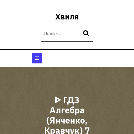
Перейти
до
Хвиля
вмісту
Кнопка
Відкрити
ᐈ ГДЗ
Алгебра
(Янченко,
Кравчук) 7